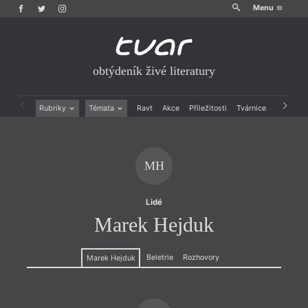
Menu
obtýdeník živé literatury
Rubriky
Témata
Ravt
Akce
Příležitosti
Tvárnice
Archiv
Beletrie
Ženy v katolické literatuře
Drobná publicistika
Právě vychází
Esejistika
Mauzoleum
MH
Recenze a reflexe
Divadlo
Reportáže
Historie kolonialismu
Rozhovory
Dokument
Lidé
Výroční ceny
Marek Hejduk
Beletrie
Rozhovory
Marek Hejduk