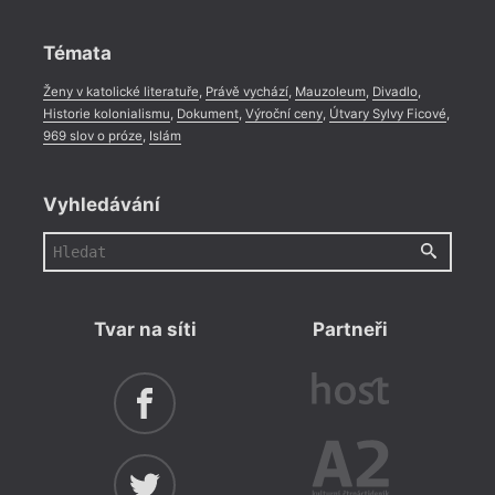
Rozhovor
,
Anketa
,
Celá rubrika
Témata
Ženy v katolické literatuře
,
Právě vychází
,
Mauzoleum
,
Divadlo
,
Historie kolonialismu
,
Dokument
,
Výroční ceny
,
Útvary Sylvy Ficové
,
969 slov o próze
,
Islám
Vyhledávání
Tvar na síti
Partneři