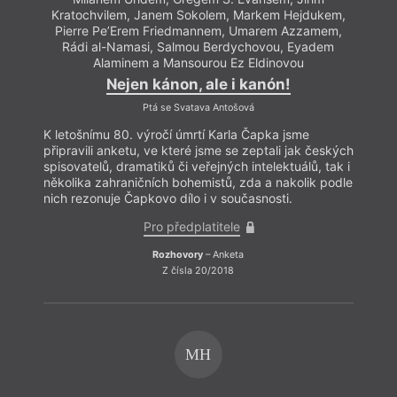
Kratochvilem, Janem Sokolem, Markem Hejdukem,
Pierre Pe’Erem Friedmannem, Umarem Azzamem,
Rádi al-Namasi, Salmou Berdychovou, Eyadem
Alaminem a Mansourou Ez Eldinovou
Nejen kánon, ale i kanón!
Ptá se Svatava Antošová
K letošnímu 80. výročí úmrtí Karla Čapka jsme
připravili anketu, ve které jsme se zeptali jak českých
spisovatelů, dramatiků či veřejných intelektuálů, tak i
několika zahraničních bohemistů, zda a nakolik podle
nich rezonuje Čapkovo dílo i v současnosti.
Pro předplatitele
Rozhovory
– Anketa
Z čísla 20/2018
MH