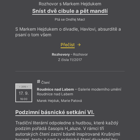
Rozhovor s Markem Hejdukem
Sníst dvě cibule a pět mandlí
Ptá se Ondřej Macl
S Markem Hejdukem o divadle, Havlovi, absurditě a
psaní o tom všem
Přečíst
Rozhovory
– Rozhovor
Z čísla 11/2017
Čtení
= 2016 =
Roudnice nad Labem
– Galerie moderního umění
17. 9.
Roudnice nad Labem
16:00
Marek Hejduk
,
Marie Patová
Podzimní básnické setkání VI.
Tradiční literární odpoledne s hudbou, které každý
podzim pořádá časopis H_aluze. V rámci tří
autorských čtení zazní básně inspirované Krušnými
horami, texty z cest a scénické čtení divadelní hry