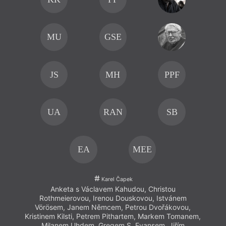
MU
GSE
JS
MH
PPF
UA
RAN
SB
EA
MEE
Karel Čapek
Anketa s Václavem Kahudou, Christou
Rothmeierovou, Irenou Douskovou, Istvánem
Vörösem, Janem Němcem, Petrou Dvořákovou,
Kristinem Kilsti, Petrem Pithartem, Markem Tomanem,
Milanem Uhdem, Gregem S. Evansem, Jiřím