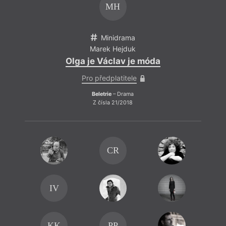
MH
Minidrama
Marek Hejduk
Olga je Václav je móda
Pro předplatitele
Beletrie
– Drama
Z čísla 21/2018
CR
IV
Před
(hand
KK
PP