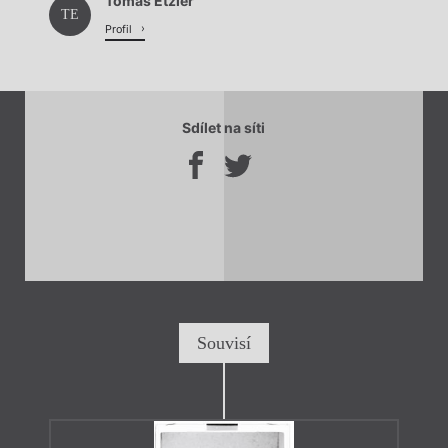
Tomáš Etzler
TE
Profil
Sdílet na síti
Souvisí