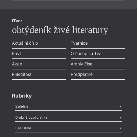
iTvar
obtýdeník živé literatury
Aktuální číslo
Tvárnice
Ravt
O časopisu Tvar
Akce
Archiv čísel
Příležitosti
Předplatné
Rubriky
Beletrie
Poezie
,
Próza
,
Dokumenty
,
Drama
,
Celá rubrika
Drobná publicistika
Odlesk
,
Zasláno
,
Nezařazené
,
Novinky v Tvaru
,
Slovo
,
Výročí
,
Esejistika
Nekrolog
,
Glosa
,
Sloupek
,
Pozvánka
,
Literární soutěž
,
Komentář
,
Celá rubrika