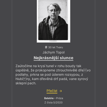
30 let Tvaru
Jáchym Topol
Nejkrásnější slunce
Zaútočíme na krysí tunel v rohu boudy tak
úspěšně, že prokopneme ztrouchnivělé dřevo
podlahy, prkna se pod úderem rozsypou, z
hlubiny, kam dřevěná drť padá, vane syrový
sklepní pach.
Přečíst
Beletrie
– Próza
Z čísla 5/2020