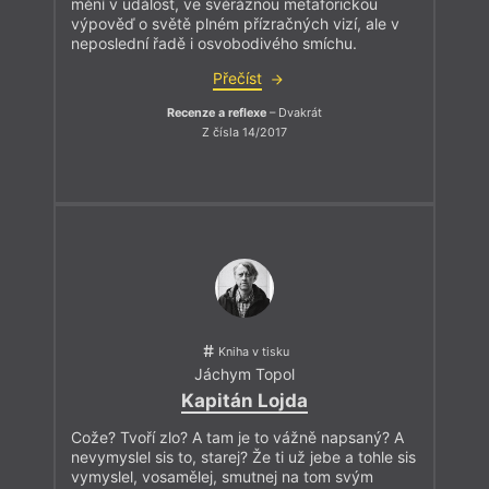
mění v událost, ve svéráznou metaforickou
výpověď o světě plném přízračných vizí, ale v
neposlední řadě i osvobodivého smíchu.
Přečíst
Recenze a reflexe
– Dvakrát
Z čísla 14/2017
Kniha v tisku
Jáchym Topol
Kapitán Lojda
Cože? Tvoří zlo? A tam je to vážně napsaný? A
nevymyslel sis to, starej? Že ti už jebe a tohle sis
vymyslel, vosamělej, smutnej na tom svým