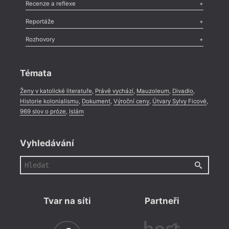
Esej
,
Pádlo
,
Úvaha
,
Texty
,
Studie
,
Celá rubrika
Recenze a reflexe
Recenze
,
Dvakrát
,
Horké párky
,
969 slov o próze
,
Reportáže
Méně slov o próze
,
Celá rubrika
Literární zítřky
,
Reportáž
,
Literární život
,
Divadlo
,
Kritický ohlas
,
Rozhovory
Celá rubrika
Rozhovor
,
Anketa
,
Celá rubrika
Témata
Ženy v katolické literatuře
,
Právě vychází
,
Mauzoleum
,
Divadlo
,
Historie kolonialismu
,
Dokument
,
Výroční ceny
,
Útvary Sylvy Ficové
,
969 slov o próze
,
Islám
Vyhledávání
Tvar na síti
Partneři