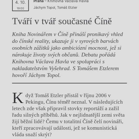
Praha
– Knihovna Václava Havla
4. 10.
Jáchym Topol
,
Tomáš Etzler
19:00
Tváří v tvář současné Číně
Kniha Novinářem v Číně přináší pronikavý vhled
do čínské reality, ukazuje ji v syrových barvách
osobních zážitků jako ambiciózní mocnost, jež si
nárokuje životy svých občanů. Debatu pořádá
Knihovna Václava Havla ve spolupráci s
nakladatelstvím Vyšehrad. S Tomášem Etzlerem
hovoří Jáchym Topol.
K
dyž Tomáš Etzler přistál v říjnu 2006 v
Pekingu, Čínu téměř neznal. V následujících
letech zde však připravil stovky reportáží a zažil
řadu silných příběhů. Jak v nejlidnatější zemi světa
žijí běžní lidé? Čemu v totalitní Číně čelí novináři,
kteří zpracovávají události, jež se komunistická
vláda snaží skrýt?