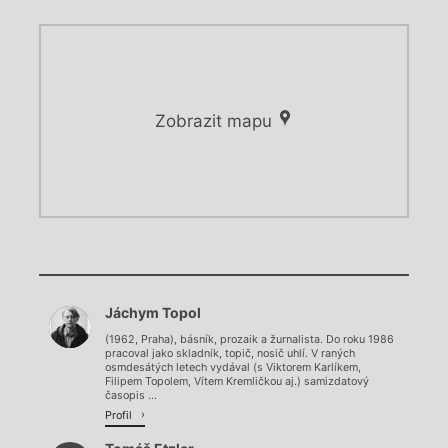
Zobrazit mapu
Chviličku.
Chviličku.
Načítá se.
Jáchym Topol
Načítá se.
(1962, Praha), básník, prozaik a žurnalista. Do roku 1986
pracoval jako skladník, topič, nosič uhlí. V raných
osmdesátých letech vydával (s Viktorem Karlíkem,
Filipem Topolem, Vítem Kremličkou aj.) samizdatový
časopis ...
Profil