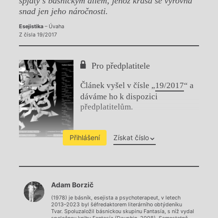
spjatý s básnickým dílem, jehož krása se vyrovná
snad jen jeho náročnosti.
Esejistika
– Úvaha
Z čísla 19/2017
Pro předplatitele
Článek vyšel v čísle „
19/2017
“ a
dáváme ho k dispozici
předplatitelům.
Přihlášení
Získat číslo
Chviličku.
Adam Borzič
Načítá se.
(1978) je básník, esejista a psychoterapeut, v letech
2013–2023 byl šéfredaktorem literárního obtýdeníku
Tvar. Spoluzaložil básnickou skupinu Fantasía, s níž vydal