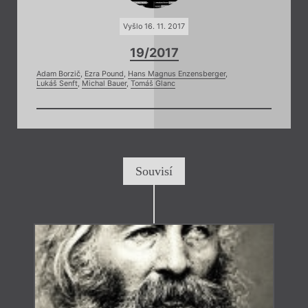
Vyšlo 16. 11. 2017
19/2017
Adam Borzič
,
Ezra Pound
,
Hans Magnus Enzensberger
,
Lukáš Senft
,
Michal Bauer
,
Tomáš Glanc
Souvisí