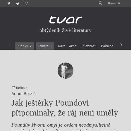
Menu
obtýdeník živé literatury
Rubriky
Témata
Ravt
Akce
Příležitosti
Tvárnice
Archiv
Beletrie
Ženy v katolické literatuře
Drobná publicistika
Právě vychází
Esejistika
Mauzoleum
Recenze a reflexe
Divadlo
Reportáže
Historie kolonialismu
Rozhovory
Dokument
Reflexe
Výroční ceny
Adam Borzič
Jak ještěrky Poundovi
připomínaly, že ráj není umělý
Poundův životní omyl je ovšem neodmyslitelně