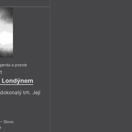
ganda a poezie
t
d Londýnem
dokonalý trh. Její
– Slovo
7