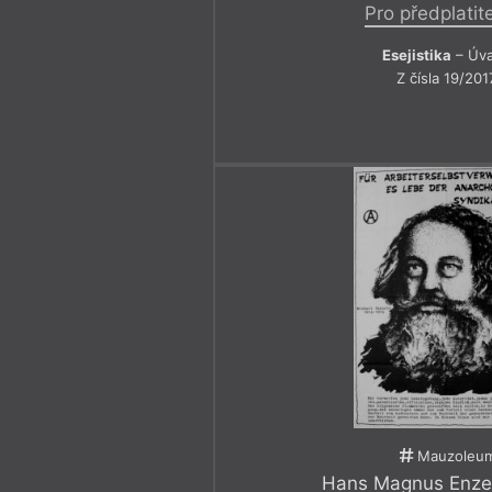
Pro předplatit
Esejistika
– Úv
Z čísla 19/201
Mauzoleu
Hans Magnus Enze