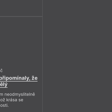
ič
připomínaly, že
ělý
em neodmyslitelně
hož krása se
osti.