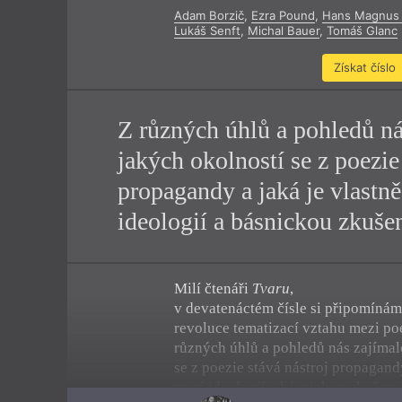
Adam Borzič
,
Ezra Pound
,
Hans Magnus 
Výroční cen
Lukáš Senft
,
Michal Bauer
,
Tomáš Glanc
Získat číslo
Z různých úhlů a pohledů ná
jakých okolností se z poezie
propagandy a jaká je vlastn
ideologií a básnickou zkušen
Milí čtenáři
Tvaru
,
v devatenáctém čísle si připomínáme
revoluce tematizací vztahu mezi po
různých úhlů a pohledů nás zajímal
se z poezie stává nástroj propagand
mezi ideologií a básnickou zkušenos