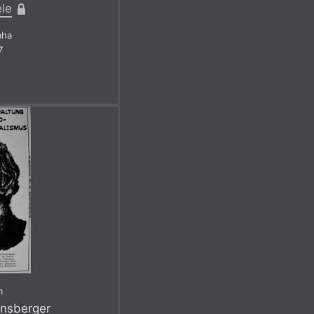
ele
aha
7
m
nsberger