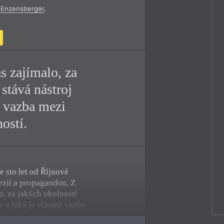
Enzensberger
,
y
s zajímalo, za
 stává nástroj
ě vazba mezi
ostí.
 sto let od Říjnové
ezií a propagandou. Z
o, za jakých okolností
y a jaká je vlastně vazba
tí. Jakkoli téma