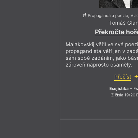
jeho poezii narýsoval právě Tomáš 
Propaganda a poezie, Vlad
„Propaganda je určitým
Tomáš Gla
miluje ideu, jejich manž
Překročte hoř
a efektivní. Majakovski
Majakovskij věřil ve své poez
zosobňuje lásku tragic
propagandista věří jen v zadá
sám sobě zadáním, jako básn
která z hlediska propa
zároveň naprosto osamělý.
invalidní. U Majakovsk
Přečíst
drásavá a nenaplněná, M
Esejistika
– Es
ať mluví o Lilje Brik, n
Z čísla 19/201
proletariátu.“
Obdobným případem z druhé strany 
Pounda, jemuž pro změnu učaroval i
těchto geniálních básníků, kteří se