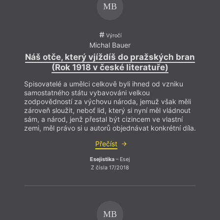
MB
Výročí
Michal Bauer
Náš otče, který vjíždíš do pražských bran
Náš 
(Rok 1918 v české literatuře)
Spisovatelé a umělci celkově byli ihned od vzniku
Spiso
samostatného státu vybavováni velkou
samos
zodpovědností za výchovu národa, jemuž však měli
zodpo
zároveň sloužit, neboť lid, který si nyní měl vládnout
zárove
sám, a národ, jenž přestal být cizincem ve vlastní
sám, a
zemi, měl právo si u autorů objednávat konkrétní díla.
zemi, 
Přečíst
Esejistika
– Esej
Z čísla 17/2018
MB