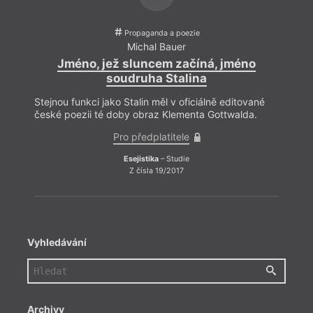
Propaganda a poezie
Michal Bauer
Jméno, jež sluncem začíná, jméno
soudruha Stalina
Stejnou funkci jako Stalin měl v oficiálně editované
Stejno
české poezii té doby obraz Klementa Gottwalda.
české
Pro předplatitele
Esejistika
– Studie
Z čísla 19/2017
Vyhledávání
Archivy