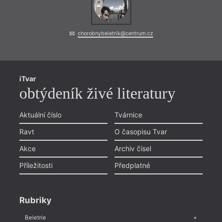
chorobnybeletrik@centrum.cz
iTvar
obtýdeník živé literatury
Aktuální číslo
Tvárnice
Ravt
O časopisu Tvar
Akce
Archiv čísel
Příležitosti
Předplatné
Rubriky
Beletrie