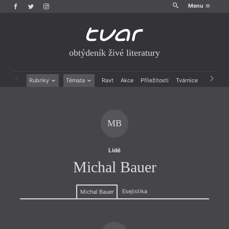
Menu
obtýdeník živé literatury
Rubriky
Témata
Ravt
Akce
Příležitosti
Tvárnice
Archiv
Beletrie
Ženy v katolické literatuře
Drobná publicistika
Právě vychází
Esejistika
Mauzoleum
MB
Recenze a reflexe
Divadlo
Reportáže
Historie kolonialismu
Rozhovory
Dokument
Lidé
Výroční ceny
Michal Bauer
Esejistika
Michal Bauer