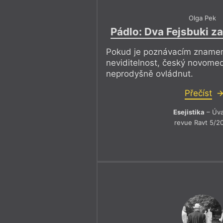
Olga Pek
Pádlo: Dva Fejsbuki z
Pokud je poznávacím znamení
neviditelnost, český novomedi
neprodyšně ovládnut.
Přečíst
Esejistika
– Úv
revue Ravt 5/2