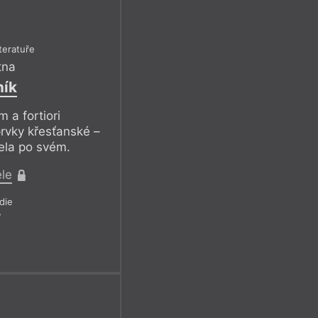
iteratuře
tna
ík
 a fortiori
prvky křesťanské –
cela po svém.
ele
die
7