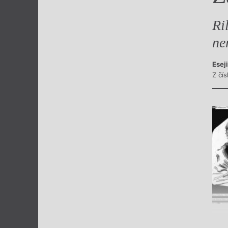
Výroční cen
Ri
ne
Esej
Z čís