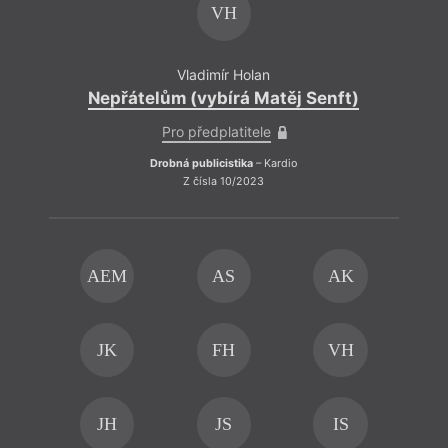
VH
Vladimír Holan
Nepřátelům (vybírá Matěj Senft)
Pro předplatitele
Drobná publicistika
– Kardio
Z čísla 10/2023
AEM
AS
AK
JK
FH
VH
Dílo 
celist
režim
JH
JS
IS
fortif