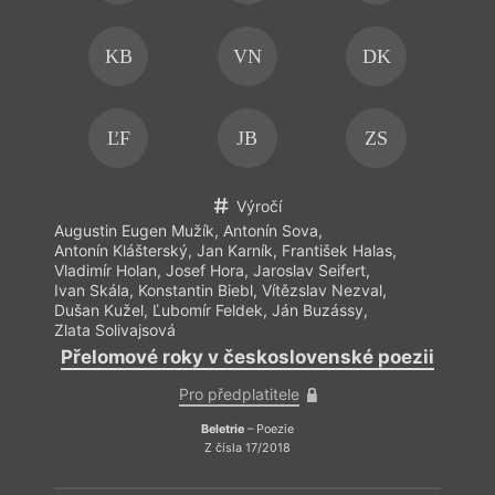
prolom
KB
VN
DK
ĽF
JB
ZS
Výročí
Augustin Eugen Mužík
,
Antonín Sova
,
Antonín Klášterský
,
Jan Karník
,
František Halas
,
Vladimír Holan
,
Josef Hora
,
Jaroslav Seifert
,
Ivan Skála
,
Konstantin Biebl
,
Vítězslav Nezval
,
Dušan Kužel
,
Ľubomír Feldek
,
Ján Buzássy
,
Zlata Solivajsová
Přelomové roky v československé poezii
Pro předplatitele
Beletrie
– Poezie
Z čísla 17/2018