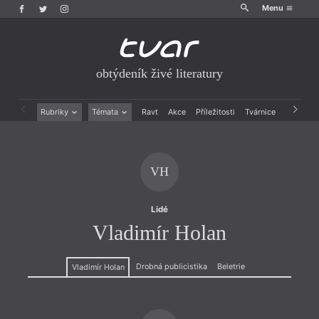
Menu
obtýdeník živé literatury
Rubriky
Témata
Ravt
Akce
Příležitosti
Tvárnice
Archiv
Beletrie
Ženy v katolické literatuře
Drobná publicistika
Právě vychází
Esejistika
Mauzoleum
VH
Recenze a reflexe
Divadlo
Reportáže
Historie kolonialismu
Rozhovory
Dokument
Lidé
Výroční ceny
Vladimír Holan
Drobná publicistika
Beletrie
Vladimír Holan