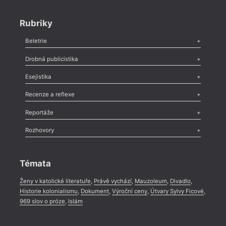
Rubriky
Beletrie
Poezie
,
Próza
,
Dokumenty
,
Drama
,
Celá rubrika
Drobná publicistika
Odlesk
,
Zasláno
,
Nezařazené
,
Novinky v Tvaru
,
Slovo
,
Výročí
,
Esejistika
Nekrolog
,
Glosa
,
Sloupek
,
Pozvánka
,
Literární soutěž
,
Komentář
,
Celá rubrika
Esej
,
Pádlo
,
Úvaha
,
Texty
,
Studie
,
Celá rubrika
Recenze a reflexe
Recenze
,
Dvakrát
,
Horké párky
,
969 slov o próze
,
Reportáže
Méně slov o próze
,
Celá rubrika
Literární zítřky
,
Reportáž
,
Literární život
,
Divadlo
,
Kritický ohlas
,
Rozhovory
Celá rubrika
Rozhovor
,
Anketa
,
Celá rubrika
Témata
Ženy v katolické literatuře
,
Právě vychází
,
Mauzoleum
,
Divadlo
,
Historie kolonialismu
,
Dokument
,
Výroční ceny
,
Útvary Sylvy Ficové
,
969 slov o próze
,
Islám