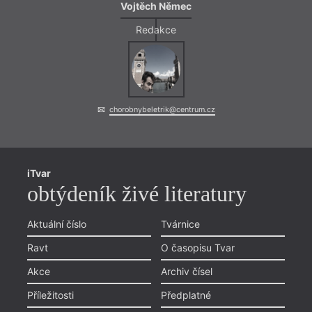
Vojtěch Němec
Redakce
chorobnybeletrik@centrum.cz
iTvar
obtýdeník živé literatury
Aktuální číslo
Tvárnice
Ravt
O časopisu Tvar
Akce
Archiv čísel
Příležitosti
Předplatné