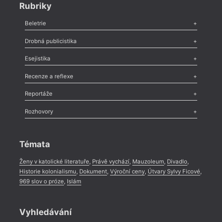
Rubriky
Beletrie
Poezie
,
Próza
,
Dokumenty
,
Drama
,
Celá rubrika
Drobná publicistika
Odlesk
,
Zasláno
,
Nezařazené
,
Novinky v Tvaru
,
Slovo
,
Výročí
,
Esejistika
Nekrolog
,
Glosa
,
Sloupek
,
Pozvánka
,
Literární soutěž
,
Komentář
,
Celá rubrika
Esej
,
Pádlo
,
Úvaha
,
Texty
,
Studie
,
Celá rubrika
Recenze a reflexe
Recenze
,
Dvakrát
,
Horké párky
,
969 slov o próze
,
Reportáže
Méně slov o próze
,
Celá rubrika
Literární zítřky
,
Reportáž
,
Literární život
,
Divadlo
,
Kritický ohlas
,
Rozhovory
Celá rubrika
Rozhovor
,
Anketa
,
Celá rubrika
Témata
Ženy v katolické literatuře
,
Právě vychází
,
Mauzoleum
,
Divadlo
,
Historie kolonialismu
,
Dokument
,
Výroční ceny
,
Útvary Sylvy Ficové
,
969 slov o próze
,
Islám
Vyhledávání