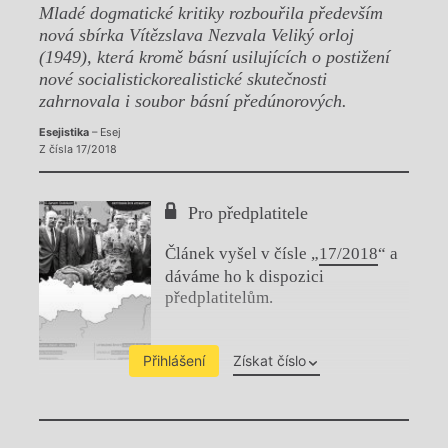
Mladé dogmatické kritiky rozbouřila především
nová sbírka Vítězslava Nezvala Veliký orloj
(1949), která kromě básní usilujících o postižení
nové socialistickorealistické skutečnosti
zahrnovala i soubor básní předúnorových.
Esejistika
– Esej
Z čísla 17/2018
Pro předplatitele
Článek vyšel v čísle „
17/2018
“ a
dáváme ho k dispozici
předplatitelům.
Přihlášení
Získat číslo
Chviličku.