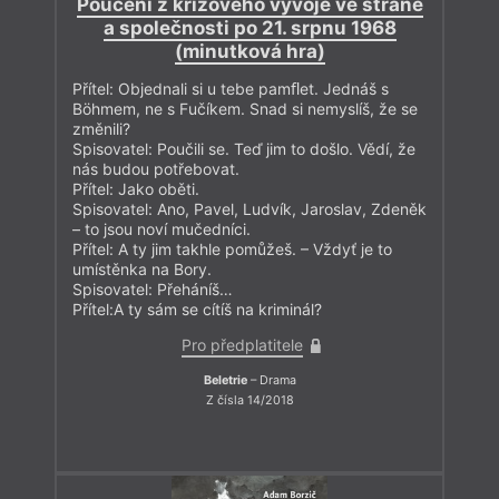
Poučení z krizového vývoje ve straně
a společnosti po 21. srpnu 1968
(minutková hra)
Přítel: Objednali si u tebe pamﬂet. Jednáš s
Böhmem, ne s Fučíkem. Snad si nemyslíš, že se
změnili?
Spisovatel: Poučili se. Teď jim to došlo. Vědí, že
nás budou potřebovat.
Přítel: Jako oběti.
Spisovatel: Ano, Pavel, Ludvík, Jaroslav, Zdeněk
– to jsou noví mučedníci.
Přítel: A ty jim takhle pomůžeš. – Vždyť je to
umístěnka na Bory.
Spisovatel: Přeháníš…
Přítel:A ty sám se cítíš na kriminál?
Pro předplatitele
Beletrie
– Drama
Z čísla 14/2018