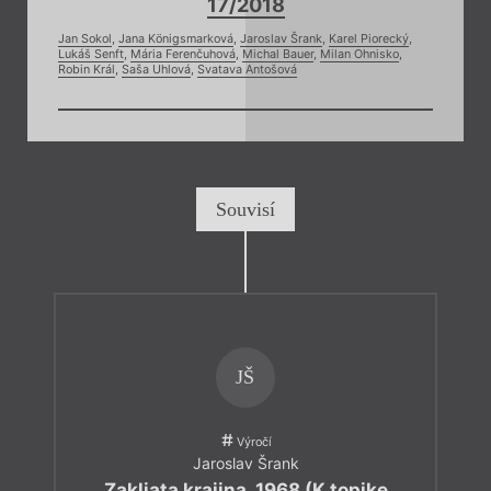
17/2018
Jan Sokol
,
Jana Königsmarková
,
Jaroslav Šrank
,
Karel Piorecký
,
Lukáš Senft
,
Mária Ferenčuhová
,
Michal Bauer
,
Milan Ohnisko
,
Robin Král
,
Saša Uhlová
,
Svatava Antošová
Souvisí
JŠ
Výročí
Jaroslav Šrank
Zakliata krajina, 1968 (K topike