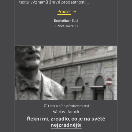
textu významů žravé propastnosti…
Přečíst
Esejistika
– Esej
Z čísla 14/2018
Lesk a bída překladatelství
Václav Jamek
Řekni mi, zrcadlo, co je na světě
nejzrádnější