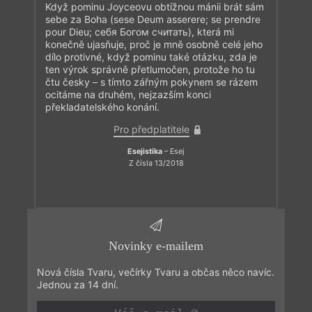
Když pominu Joyceovu obtížnou mánii brát sám
sebe za Boha (sese Deum asserere; se prendre
pour Dieu; себя Богом считать), která mi
konečně ujasňuje, proč je mně osobně celé jeho
dílo protivné, když pominu také otázku, zda je
ten výrok správně přetlumočen, protože ho tu
čtu česky – s tímto zářným pokynem se rázem
ocitáme na druhém, nejzazším konci
překladatelského konání.
Pro předplatitele
Esejistika
– Esej
Z čísla 13/2018
Novinky e-mailem
Nová čísla Tvaru, večírky Tvaru a občas něco navíc.
Jednou za 14 dní.