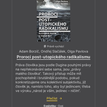
Právě vychází
Adam Borzič
,
Ondřej Slačálek
,
Olga Pavlova
Proroci post-utopického radikalismu
Práva člověka jsou podle Dugina pouhými právy
na nepřekonávání sebe sama, jsou „právy
malého člověka“. Takový přistup může mít
pochopitelně i brutálnější podobu, pokud
konkretizujeme onu kolektivní subjektivitu, již
člověk je, namísto toho, aby byl jedincem; třeba
ve výroku „národ je vším, jedinec – ničím“.
Přečíst
Esejistika
– Esej