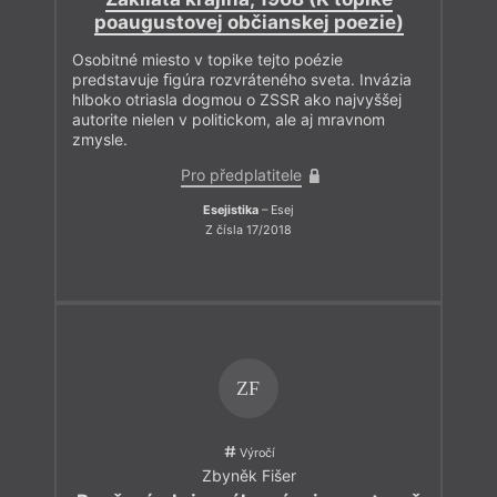
poaugustovej občianskej poezie)
Osobitné miesto v topike tejto poézie
predstavuje ﬁgúra rozvráteného sveta. Invázia
hlboko otriasla dogmou o ZSSR ako najvyššej
autorite nielen v politickom, ale aj mravnom
zmysle.
Pro předplatitele
Esejistika
– Esej
Z čísla 17/2018
ZF
Výročí
Zbyněk Fišer