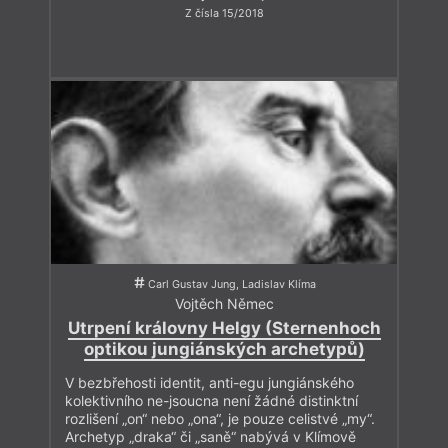
Z čísla 15/2018
Carl Gustav Jung, Ladislav Klíma
Vojtěch Němec
Utrpení královny Helgy (Sternenhoch
optikou jungiánských archetypů)
V bezbřehosti identit, anti-egu jungiánského
kolektivního ne-jsoucna není žádné distinktní
rozlišení „on“ nebo „ona“, je pouze celistvé „my“.
Archetyp „draka“ či „saně“ nabývá v Klímově