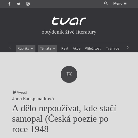
Menu
obtýdeník živé literatury
Rubriky
Témata
Ravt
Akce
Příležitosti
Tvárnice
Archiv
Beletrie
Ženy v katolické literatuře
Drobná publicistika
Právě vychází
Esejistika
Mauzoleum
JK
Recenze a reflexe
Divadlo
Reportáže
Historie kolonialismu
Rozhovory
Dokument
Výročí
Výroční ceny
Jana Königsmarková
A dělo nepoužívat, kde stačí
samopal (Česká poezie po
roce 1948