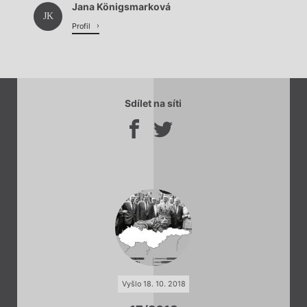
Jana Königsmarková
Načítá se.
JK
Profil
Sdílet na síti
Vyšlo 18. 10. 2018