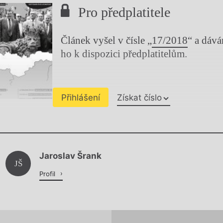
Pro předplatitele
Článek vyšel v čísle „
17/2018
“ a dáv
ho k dispozici předplatitelům.
Přihlášení
Získat číslo
Chviličku.
Jaroslav Šrank
Načítá se.
JŠ
Profil