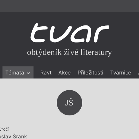
obtýdeník živé literatury
Témata
Ravt
Akce
Příležitosti
Tvárnice
ické literatuře
icistika
zí
JŠ
eflexe
onialismu
ýročí
oslav Šrank