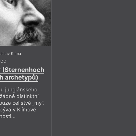
islav Klíma
mec
y (Sternenhoch
h archetypů)
egu jungiánského
žádné distinktní
pouze celistvé „my“.
abývá v Klímově
nosti…