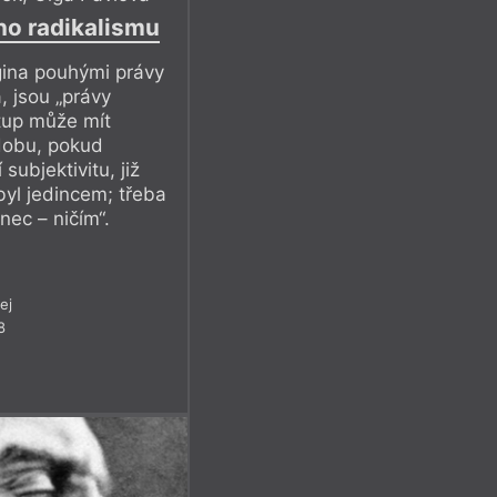
ho radikalismu
gina pouhými právy
 jsou „právy
tup může mít
odobu, pokud
subjektivitu, již
byl jedincem; třeba
nec – ničím“.
ej
8