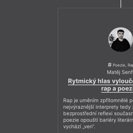
Poezie, Ra
Matěj Senf
Rytmický hlas vylou
rap a poez
Rap je uměním zpřítomnělé p
nejvýraznější interprety tedy
bezprostřední reflexi součas
poezie opouští bariéry literá
vychází „ven“.