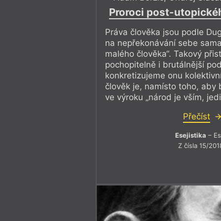
Proroci post-utopické
Práva člověka jsou podle Du
na nepřekonávání sebe sama,
malého člověka“. Takový přis
pochopitelně i brutálnější p
konkretizujeme onu kolektivní 
člověk je, namísto toho, aby 
ve výroku „národ je vším, jedi
Přečíst
Esejistika
– Es
Z čísla 15/201