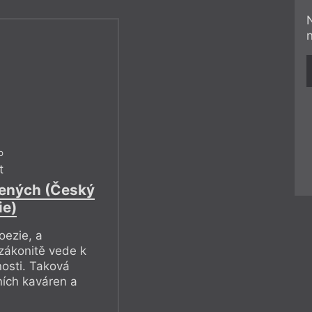
p
t
čených (Český
ie)
oezie, a
 zákonitě vede k
nosti. Taková
rních kaváren a