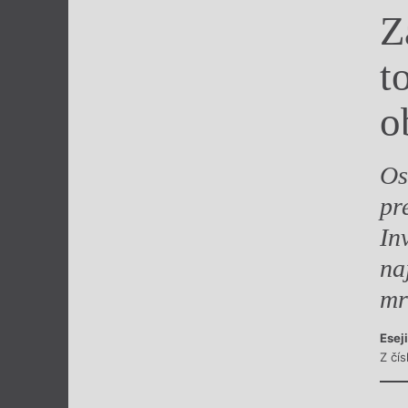
Z
Výroční cen
t
o
Os
pr
In
na
mr
Esej
Z čís