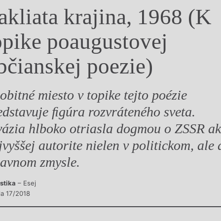
akliata krajina, 1968 (K
y
opike poaugustovej
bčianskej poezie)
obitné miesto v topike tejto poézie
edstavuje ﬁgúra rozvráteného sveta.
vázia hlboko otriasla dogmou o ZSSR a
jvyššej autorite nielen v politickom, ale 
avnom zmysle.
istika
– Esej
la 17/2018