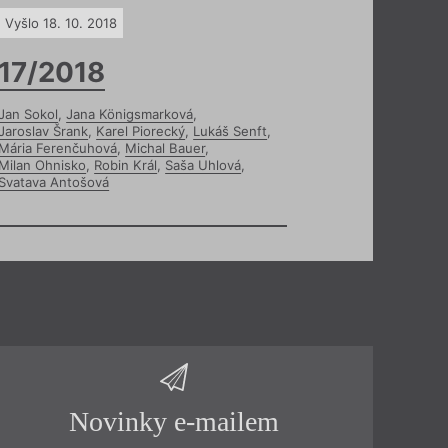
Vyšlo 18. 10. 2018
17/2018
Jan Sokol
,
Jana Königsmarková
,
Jaroslav Šrank
,
Karel Piorecký
,
Lukáš Senft
,
Mária Ferenčuhová
,
Michal Bauer
,
Milan Ohnisko
,
Robin Král
,
Saša Uhlová
,
Svatava Antošová
Novinky e-mailem