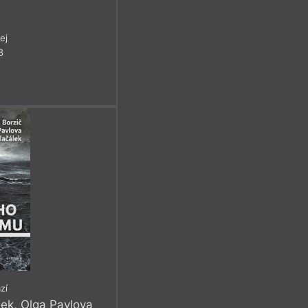
ej
8
zí
lek
,
Olga Pavlova