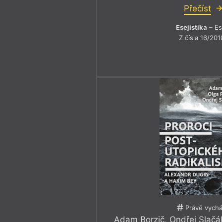
Přečíst
Esejistika
– Es
Z čísla 16/201
Právě vychá
Adam Borzič
,
Ondřej Slačá