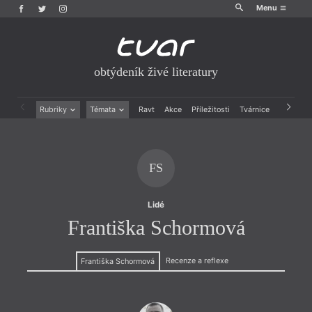
Menu
obtýdeník živé literatury
Rubriky
Témata
Ravt
Akce
Příležitosti
Tvárnice
Archiv
Beletrie
Ženy v katolické literatuře
Drobná publicistika
Právě vychází
Esejistika
Mauzoleum
FS
Recenze a reflexe
Divadlo
Reportáže
Historie kolonialismu
Rozhovory
Dokument
Lidé
Výroční ceny
Františka Schormová
Recenze a reflexe
Františka Schormová