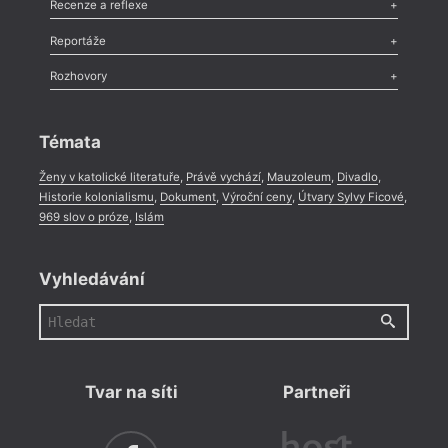
Esej
,
Pádlo
,
Úvaha
,
Texty
,
Studie
,
Celá rubrika
Recenze a reflexe
Recenze
,
Dvakrát
,
Horké párky
,
969 slov o próze
,
Reportáže
Méně slov o próze
,
Celá rubrika
Literární zítřky
,
Reportáž
,
Literární život
,
Divadlo
,
Kritický ohlas
,
Rozhovory
Celá rubrika
Rozhovor
,
Anketa
,
Celá rubrika
Témata
Ženy v katolické literatuře
,
Právě vychází
,
Mauzoleum
,
Divadlo
,
Historie kolonialismu
,
Dokument
,
Výroční ceny
,
Útvary Sylvy Ficové
,
969 slov o próze
,
Islám
Vyhledávání
Tvar na síti
Partneři