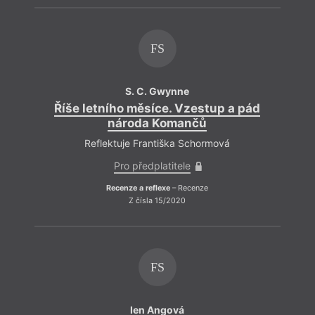
FS
S. C. Gwynne
Říše letního měsíce. Vzestup a pád
národa Komančů
Reflektuje Františka Schormová
Pro předplatitele
Recenze a reflexe
– Recenze
Z čísla 15/2020
FS
Ien Angová