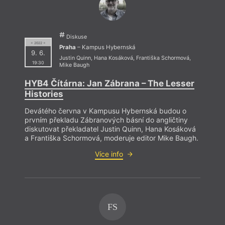
Diskuse
= 2022 =
Praha
– Kampus Hybernská
9. 6.
Justin Quinn
,
Hana Kosáková
,
Františka Schormová
,
19:30
Mike Baugh
HYB4 Čítárna: Jan Zábrana – The Lesser
Histories
Devátého června v Kampusu Hybernská budou o
prvním překladu Zábranových básní do angličtiny
diskutovat překladatel Justin Quinn, Hana Kosáková
a Františka Schormová, moderuje editor Mike Baugh.
Více info
FS