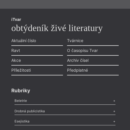
iTvar
obtýdeník živé literatury
Aktuální číslo
Tvárnice
Ravt
O časopisu Tvar
Akce
Archiv čísel
Příležitosti
Předplatné
Rubriky
Beletrie
Poezie
,
Próza
,
Dokumenty
,
Drama
,
Celá rubrika
Drobná publicistika
Odlesk
,
Zasláno
,
Nezařazené
,
Novinky v Tvaru
,
Slovo
,
Výročí
,
Esejistika
Nekrolog
,
Glosa
,
Sloupek
,
Pozvánka
,
Literární soutěž
,
Komentář
,
Celá rubrika