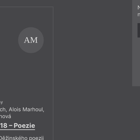
AM
ny
ich
,
Alois Marhoul
,
nová
18 – Poezie
Děžinského poezii