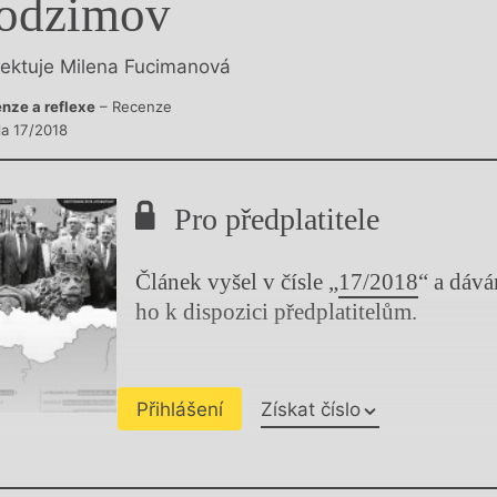
odzimov
y
lektuje Milena Fucimanová
nze a reflexe
– Recenze
la 17/2018
Pro předplatitele
Článek vyšel v čísle „
17/2018
“ a dáv
ho k dispozici předplatitelům.
Přihlášení
Získat číslo
Chviličku.