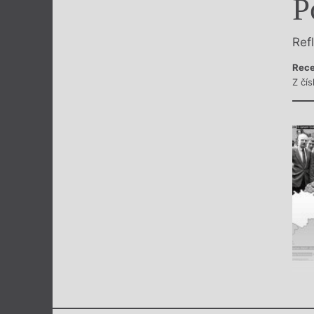
P
Výroční cen
Ref
Rece
Z čís