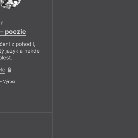
ny
 – poezie
ení z pohodlí,
tý jazyk a někde
lest.
ele
– Výročí
7