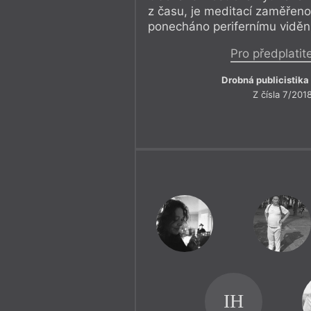
z času, je meditací zaměřeno
ponecháno perifernímu vidění
Pro předplatit
Drobná publicistika
Z čísla 7/201
IH