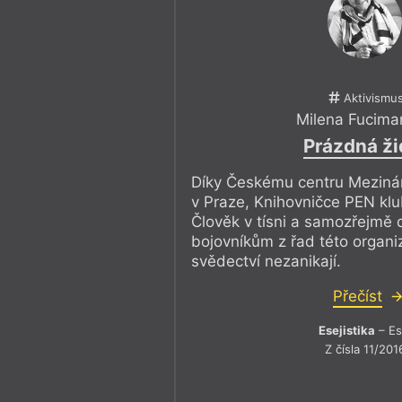
Aktivismu
Milena Fucima
Prázdná ži
Díky Českému centru Meziná
v Praze, Knihovničce PEN klub
Člověk v tísni a samozřejmě
bojovníkům z řad této organ
svědectví nezanikají.
Přečíst
Esejistika
– Es
Z čísla 11/201