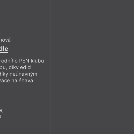
s
nová
dle
rodního PEN klubu
u, díky edici
 díky neúnavným
izace naléhavá
ej
6