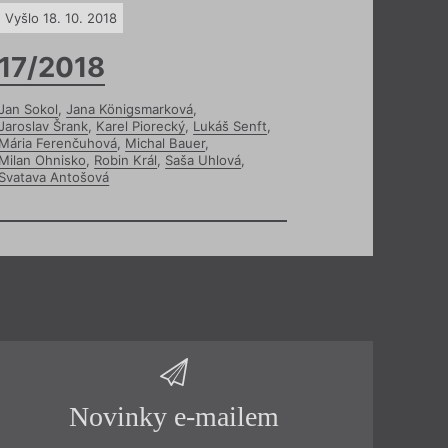
Vyšlo 18. 10. 2018
17/2018
Jan Sokol
,
Jana Königsmarková
,
Jaroslav Šrank
,
Karel Piorecký
,
Lukáš Senft
,
Mária Ferenčuhová
,
Michal Bauer
,
Milan Ohnisko
,
Robin Král
,
Saša Uhlová
,
Svatava Antošová
Novinky e-mailem