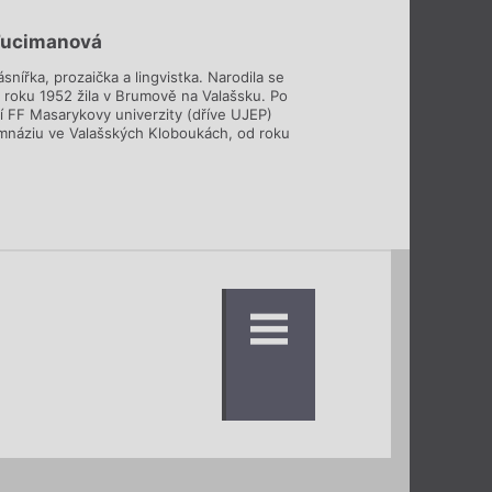
Fucimanová
ásnířka, prozaička a lingvistka. Narodila se
d roku 1952 žila v Brumově na Valašsku. Po
í FF Masarykovy univerzity (dříve UJEP)
ymnáziu ve Valašských Kloboukách, od roku