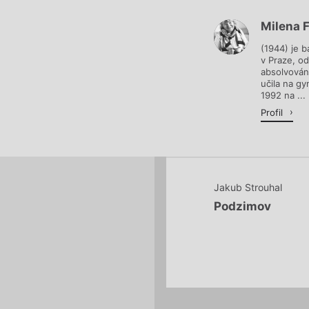
Milena 
Načítá se.
(1944) je b
v Praze, o
absolvován
učila na g
1992 na ...
Profil
Jakub Strouhal
Podzimov