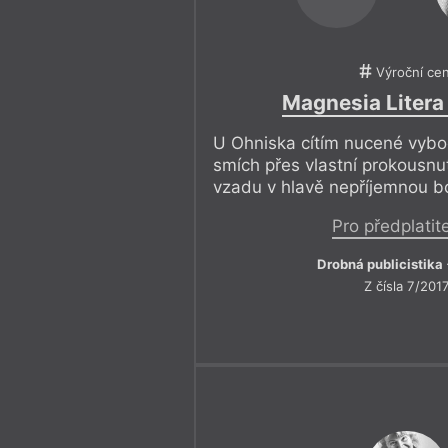
Výroční ce
Magnesia Litera
U Ohniska cítím nucené vyboč
smích přes vlastní prokousnu
vzadu v hlavě nepříjemnou bo
Pro předplatit
Drobná publicistika
Z čísla 7/201