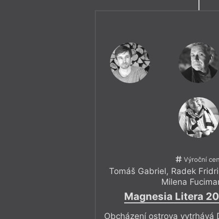
Výroční ce
Tomáš Gabriel
,
Radek Fridr
Milena Fucima
Magnesia Litera 20
Obcházení ostrova vytrhává 