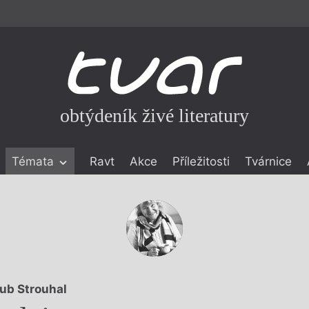
obtýdeník živé literatury
Témata
Ravt
Akce
Příležitosti
Tvárnice
ické literatuře
icistika
zí
eflexe
onialismu
ub Strouhal