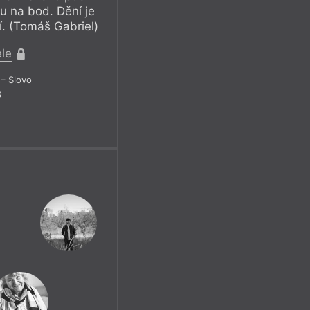
u na bod. Dění je
. (Tomáš Gabriel)
ele
– Slovo
8