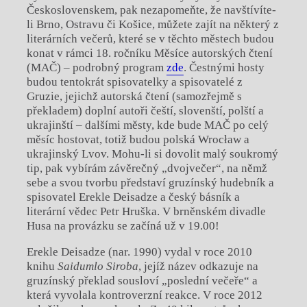
Československem, pak nezapomeňte, že navštívíte-
li Brno, Ostravu či Košice, můžete zajít na některý z
literárních večerů, které se v těchto městech budou
konat v rámci 18. ročníku Měsíce autorských čtení
(MAČ) – podrobný program
zde
. Čestnými hosty
budou tentokrát spisovatelky a spisovatelé z
Gruzie, jejichž autorská čtení (samozřejmě s
překladem) doplní autoři čeští, slovenští, polští a
ukrajinští – dalšími městy, kde bude MAČ po celý
měsíc hostovat, totiž budou polská Wrocław a
ukrajinský Lvov. Mohu-li si dovolit malý soukromý
tip, pak vybírám závěrečný „dvojvečer“, na němž
sebe a svou tvorbu představí gruzínský hudebník a
spisovatel Erekle Deisadze a český básník a
literární vědec Petr Hruška. V brněnském divadle
Husa na provázku se začíná už v 19.00!
Erekle Deisadze (nar. 1990) vydal v roce 2010
knihu
Saidumlo Siroba
, jejíž název odkazuje na
gruzínský překlad sousloví „poslední večeře“ a
která vyvolala kontroverzní reakce. V roce 2012