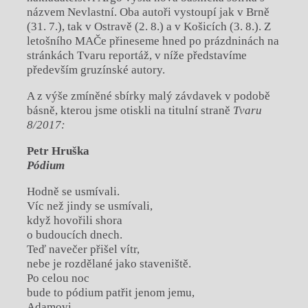
názvem Nevlastní. Oba autoři vystoupí jak v Brně
(31. 7.), tak v Ostravě (2. 8.) a v Košicích (3. 8.). Z
letošního MAČe přineseme hned po prázdninách na
stránkách Tvaru reportáž, v níže představíme
především gruzínské autory.
A z výše zmíněné sbírky malý závdavek v podobě
básně, kterou jsme otiskli na titulní straně
Tvaru
8/2017:
Petr Hruška
Pódium
Hodně se usmívali.
Víc než jindy se usmívali,
když hovořili shora
o budoucích dnech.
Teď navečer přišel vítr,
nebe je rozdělané jako staveniště.
Po celou noc
bude to pódium patřit jenom jemu,
Adamovi,