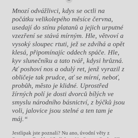
Mnozí odvážlivci, kdys se octli na
počátku velikolepého měsíce června,
usedají do stínu platanů a jejich urputné
vzezření se stává mírným. Hle, větvoví a
vysoký sloupec rtuti, jež se zdvíhá a opět
klesá, připomínajíc oddech spáče. Hle,
kyv slunečníku a tato tvář, kdysi hrůzná.
Ať poshoví nos a odulý ret, jenž vyrazil z
obličeje tak prudce, ať se mírní, neboť,
probůh, město je klidné. Uprostřed
žírných polí je dosti dvorců bílých ve
smyslu národního básnictví, z býčků jsou
voli, jalovice jsou stelné a ten tam je
máj.“
Jestlipak jste poznali? Nu ano, úvodní věty z