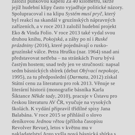
založil punkovou kapelu Za 40 kilometrů, skrze
jejíž hudební klipy často vyjadřuje politické názory.
Spolupracoval i na klipu
Systém musí pryč
, který
byl reakcí na skandál v gruzínských nápravných
zařízeních, a v roce 2013 založil hudební projekt
Eko & Vinda Folio. V roce 2013 také vydal svou
druhou knihu,
Pokojská
, a záhy po ní i
Ruské
prázdniny
(2016), které pojednávají o rusko-
gruzínské válce. Petra Hrušku (nar. 1964) snad ani
představovat netřeba – na stránkách
Tvaru
bývá
častým hostem; snad tedy jen ve stručnosti: napsal
sedm básnických sbírek (debut
Obývací nepokoje
,
1995), za tu předposlední (
Darmata
, 2012) získal
Státní cenu za literaturu pro rok 2013. Věnuje se
literární historii (monografie básníka Karla
Šiktance
Někde tady
, 2010), pracuje v Ústavu pro
českou literaturu AV ČR, vyučuje na vysokých
školách. K vydání připravil třídílné spisy Jana
Balabána. V roce 2015 se přihlásil o slovo
deníkovou
Jednou větou
(příloha časopisu
Revolver Revue), letos v květnu mu v
nakladatelství Argo vyšla nová básnická sbírka s