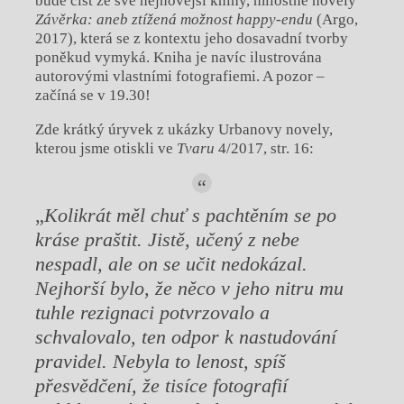
bude číst ze své nejnovější knihy, milostné novely
Závěrka: aneb ztížená možnost happy-endu
(Argo,
2017), která se z kontextu jeho dosavadní tvorby
poněkud vymyká. Kniha je navíc ilustrována
autorovými vlastními fotografiemi. A pozor –
začíná se v 19.30!
Zde krátký úryvek z ukázky Urbanovy novely,
kterou jsme otiskli ve
Tvaru
4/2017, str. 16:
„
Kolikrát měl chuť s pachtěním se po
kráse praštit. Jistě, učený z nebe
nespadl, ale on se učit nedokázal.
Nejhorší bylo, že něco v jeho nitru mu
tuhle rezignaci potvrzovalo a
schvalovalo, ten odpor k nastudování
pravidel. Nebyla to lenost, spíš
přesvědčení, že tisíce fotografií