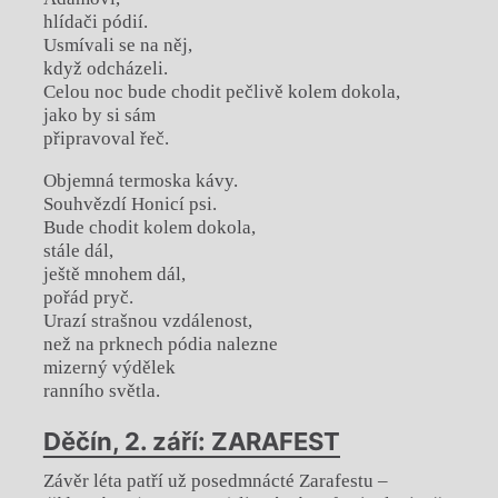
hlídači pódií.
Usmívali se na něj,
když odcházeli.
Celou noc bude chodit pečlivě kolem dokola,
jako by si sám
připravoval řeč.
Objemná termoska kávy.
Souhvězdí Honicí psi.
Bude chodit kolem dokola,
stále dál,
ještě mnohem dál,
pořád pryč.
Urazí strašnou vzdálenost,
než na prknech pódia nalezne
mizerný výdělek
ranního světla.
Děčín, 2. září: ZARAFEST
Závěr léta patří už posedmnácté Zarafestu –