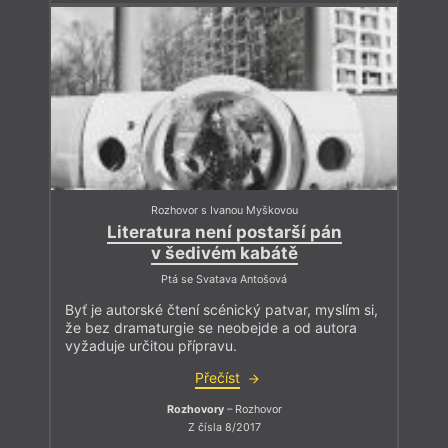
Rozhovor s Ivanou Myškovou
Literatura není postarší pán
v šedivém kabátě
Ptá se Svatava Antošová
Byť je autorské čtení scénický patvar, myslím si,
že bez dramaturgie se neobejde a od autora
vyžaduje určitou přípravu.
Přečíst
Rozhovory
– Rozhovor
Z čísla 8/2017