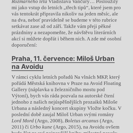
Rozmarného léta
Vladislava Vančury… Posloužily
mi jako vstup do letních „třech tipů“, které jsem pro
vás tentokrát připravila nikoliv na jeden měsíc, ale
na dva, neboť pravidelně se budeme v této rubrice
setkávat zase až od září. Takže vám přeji pěkné
prázdniny a nezapomeňte, že návštěvu literárních
akcí si můžete dopřát i během nich. A zde mé osobní
doporučení:
Praha, 11. července: Miloš Urban
na Avoidu
V rámci cyklu letních pořadů Na vlnách MKP, který
pořádá Městská knihovna v Praze na Avoid Floating
Gallery (náplavka u železničního mostu pod
Výtoní), bych vás ráda pozvala na autorské čtení
jednoho z našich nejúspěšnějších prozaiků Miloše
Urbana a následný koncert skupiny Vložte kočku. V
poslední době zaujal Miloš Urban svými romány
Lord Mord
(Argo, 2008),
Boletus arcanus
(Argo,
2011) či
Urbo kune
(Argo, 2015), na Avoidu ovšem