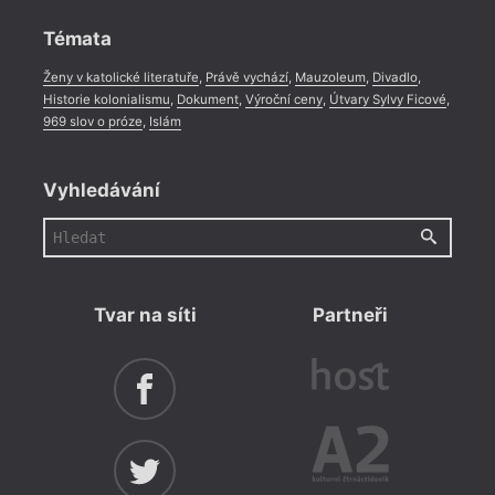
Rozhovor
,
Anketa
,
Celá rubrika
Témata
Ženy v katolické literatuře
,
Právě vychází
,
Mauzoleum
,
Divadlo
,
Historie kolonialismu
,
Dokument
,
Výroční ceny
,
Útvary Sylvy Ficové
,
969 slov o próze
,
Islám
Vyhledávání
Tvar na síti
Partneři