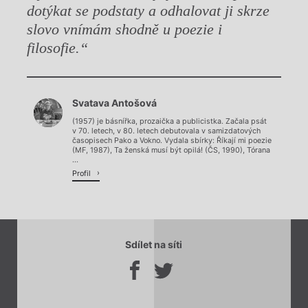
dotýkat se podstaty a odhalovat ji skrze
slovo vnímám shodně u poezie i
filosofie.“
Chviličku.
Svatava Antošová
Načítá se.
(1957) je básnířka, prozaička a publicistka. Začala psát
v 70. letech, v 80. letech debutovala v samizdatových
časopisech Pako a Vokno. Vydala sbírky: Říkají mi poezie
(MF, 1987), Ta ženská musí být opilá! (ČS, 1990), Tórana
...
Profil
Sdílet na síti