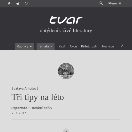
Menu
obtýdeník živé literatury
Rubriky
Témata
Ravt
Akce
Příležitosti
Tvárnice
Archiv
Beletrie
Ženy v katolické literatuře
Drobná publicistika
Právě vychází
Esejistika
Mauzoleum
Recenze a reflexe
Divadlo
Reportáže
Historie kolonialismu
Rozhovory
Dokument
Svatava Antošová
Výroční ceny
Tři tipy na léto
Reportáže
– Literární zítřky
2. 7. 2017