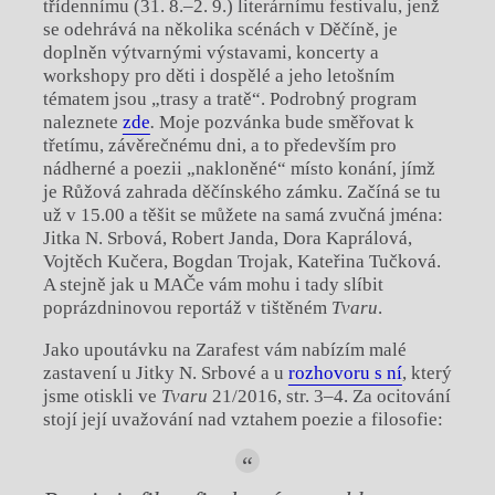
třídennímu (31. 8.–2. 9.) literárnímu festivalu, jenž
se odehrává na několika scénách v Děčíně, je
doplněn výtvarnými výstavami, koncerty a
workshopy pro děti i dospělé a jeho letošním
tématem jsou „trasy a tratě“. Podrobný program
naleznete
zde
.
Moje pozvánka bude směřovat k
třetímu, závěrečnému dni, a to především pro
nádherné a poezii „nakloněné“ místo konání, jímž
je Růžová zahrada děčínského zámku. Začíná se tu
už v 15.00 a těšit se můžete na samá zvučná jména:
Jitka N. Srbová, Robert Janda, Dora Kaprálová,
Vojtěch Kučera, Bogdan Trojak, Kateřina Tučková.
A stejně jak u MAČe vám mohu i tady slíbit
poprázdninovou reportáž v tištěném
Tvaru
.
Jako upoutávku na Zarafest vám nabízím malé
zastavení u Jitky N. Srbové a u
rozhovoru s ní
, který
jsme otiskli ve
Tvaru
21/2016, str. 3–4. Za ocitování
stojí její uvažování nad vztahem poezie a filosofie: