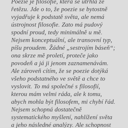
Poezie je filosofie, která se utrhla ze
řetězu. Jde o to, že poezie se bytostně
vyjadřuje k podstatě světa, ale nemá
ústrojnost filosofie. Zato má pudový
spodní proud, tedy minimálně u mě.
Nejsem konceptuální, ale transovní typ,
píšu proudem. Žádné „sestrojím báseň“;
ona skrze mě proletí, proteče jako
povodeň a já ji jenom zaznamenávám.
Ale zároveň cítím, že se poezie dotýká
všeho podstatného ve světě a chce to
vyslovit. To má společné s filosofií,
kterou mám velmi ráda, ale k tomu,
abych mohla být filosofem, mi chybí řád.
Nejsem schopná dostatečně
systematického myšlení, nahlížení světa
a jeho následné analýzy. Ale schopnost