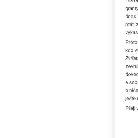
i na ř
granty
dnes 
ptát,
vykas
Protož
kdo ví
Zvířa
zevru
doved
a seb
o niče
ještě
Přeji 