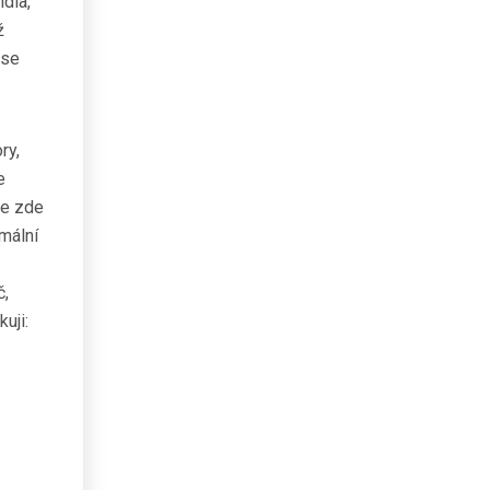
ndia,
ž
 se
ry,
e
 se zde
rmální
č,
uji: