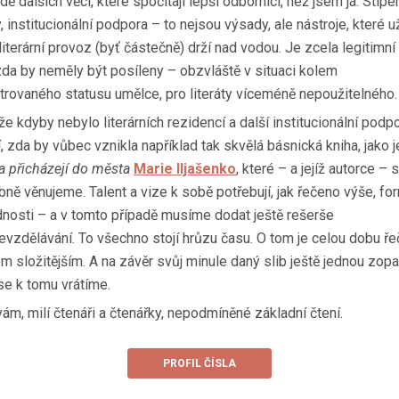
adě dalších věcí, které spočítají lepší odborníci, než jsem já. Stipe
, institucionální podpora – to nejsou výsady, ale nástroje, které u
literární provoz (byť částečně) drží nad vodou. Je zcela legitimní
 zda by neměly být posíleny – obzvláště v situaci kolem
trovaného statusu umělce, pro literáty víceméně nepoužitelného.
e kdyby nebylo literárních rezidencí a další institucionální podpo
, zda by vůbec vznikla například tak skvělá básnická kniha, jako j
ta přicházejí do města
Marie Iljašenko
, které – a jejíž autorce –
bně věnujeme. Talent a vize k sobě potřebují, jak řečeno výše, fo
nosti – a v tomto případě musíme dodat ještě rešerše
evzdělávání. To všechno stojí hrůzu času. O tom je celou dobu ře
m složitějším. A na závěr svůj minule daný slib ještě jednou zopak
 se k tomu vrátíme.
vám, milí čtenáři a čtenářky, nepodmíněné základní čtení.
PROFIL ČÍSLA