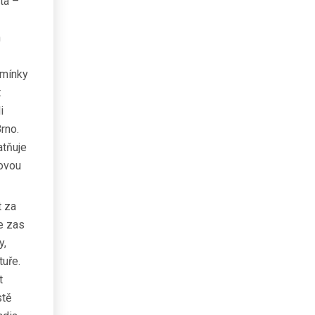
ta –
h
dmínky
t
i
rno.
atňuje
rovou
t za
e zas
y,
tuře.
t
stě