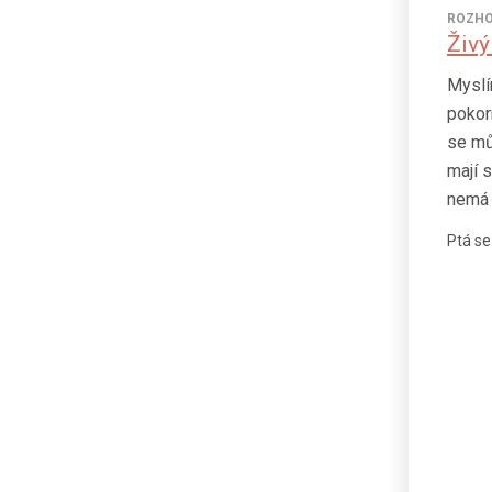
ROZHO
Živý
Myslí
pokor
se mů
mají s
nemá 
Ptá se