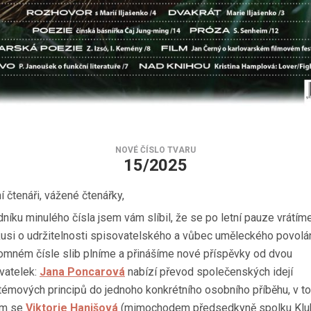
NOVÉ ČÍSLO TVARU
15/2025
í čtenáři, vážené čtenářky,
dníku minulého čísla jsem vám slíbil, že se po letní pauze vrátím
kusi o udržitelnosti spisovatelského a vůbec uměleckého povolán
tomném čísle slib plníme a přinášíme nové příspěvky od dvou
vatelek:
Jana Poncarová
nabízí převod společenských idejí
témových principů do jednoho konkrétního osobního příběhu, v t
ém se
Viktorie Hanišová
(mimochodem předsedkyně spolku Klu