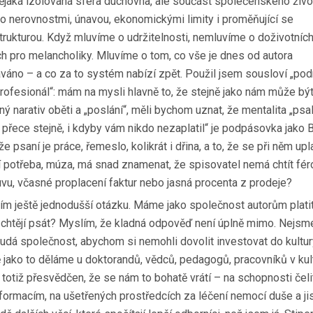
nějaká izolovaná sféra duchovna, ale součást společenského živo
eho nerovnostmi, únavou, ekonomickými limity i proměňující se
strukturou. Když mluvíme o udržitelnosti, nemluvíme o doživotníc
ch pro melancholiky. Mluvíme o tom, co vše je dnes od autora
váno – a co za to systém nabízí zpět. Použil jsem sousloví „po
profesionál“: mám na mysli hlavně to, že stejně jako nám může bý
ný narativ oběti a „poslání“, měli bychom uznat, že mentalita „psal
 přece stejně, i kdyby vám nikdo nezaplatil“ je podpásovka jako B
e psaní je práce, řemeslo, kolikrát i dřina, a to, že se při něm upl
ní potřeba, múza, má snad znamenat, že spisovatel nemá chtít fé
vu, včasné proplacení faktur nebo jasná procenta z prodeje?
ím ještě jednodušší otázku. Máme jako společnost autorům plati
e chtějí psát? Myslím, že kladná odpověď není úplně mimo. Nejsm
hudá společnost, abychom si nemohli dovolit investovat do kultur
ě jako to děláme u doktorandů, vědců, pedagogů, pracovníků v kul
totiž přesvědčen, že se nám to bohatě vrátí – na schopnosti čeli
formacím, na ušetřených prostředcích za léčení nemocí duše a ji