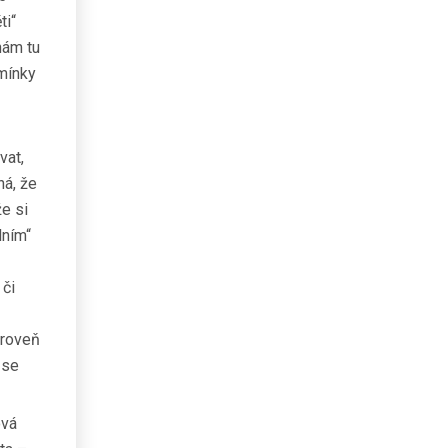
ti“
nám tu
dmínky
vat,
ná, že
že si
lním“
 či
ároveň
 se
ová