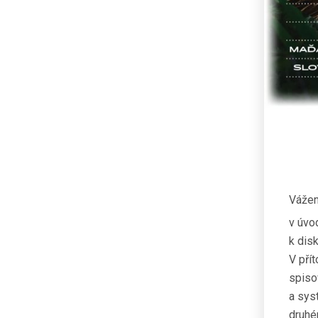
Vážen
v úvo
k dis
V pří
spiso
a sys
druh