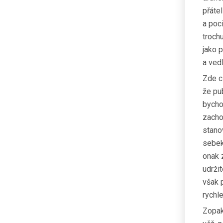
přátel
a poci
troch
jako p
a ved
Zde c
že pu
bycho
zacho
stano
sebekl
onak z
udržit
však 
rychl
Zopak