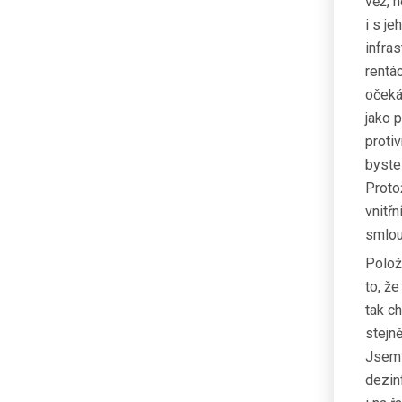
věž, 
i s j
infra
rentá
očeká
jako 
protiv
byste
Protož
vnitř
smlou
Polož
to, ž
tak c
stejn
Jsem 
dezin