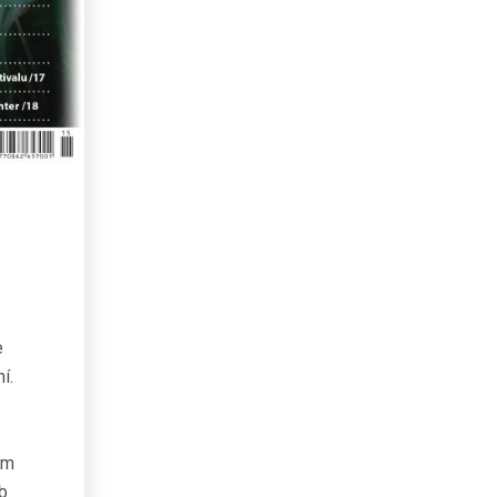
e
í.
om
b