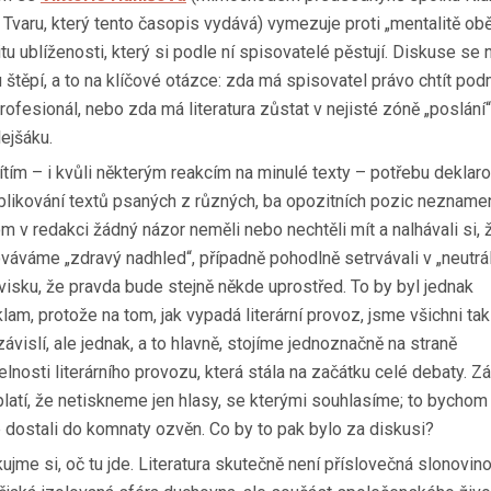
 Tvaru, který tento časopis vydává) vymezuje proti „mentalitě obě
tu ublíženosti, který si podle ní spisovatelé pěstují. Diskuse se 
u štěpí, a to na klíčové otázce: zda má spisovatel právo chtít po
rofesionál, nebo zda má literatura zůstat v nejisté zóně „poslání“
lejšáku.
ítím – i kvůli některým reakcím na minulé texty – potřebu deklaro
blikování textů psaných z různých, ba opozitních pozic nezname
m v redakci žádný názor neměli nebo nechtěli mít a nalhávali si, 
váváme „zdravý nadhled“, případně pohodlně setrvávali v „neutrá
visku, že pravda bude stejně někde uprostřed. To by byl jednak
am, protože na tom, jak vypadá literární provoz, jsme všichni tak
ávislí, ale jednak, a to hlavně, stojíme jednoznačně na straně
elnosti literárního provozu, která stála na začátku celé debaty. Z
platí, že netiskneme jen hlasy, se kterými souhlasíme; to bychom
e dostali do komnaty ozvěn. Co by to pak bylo za diskusi?
ujme si, oč tu jde. Literatura skutečně není příslovečná slonovin