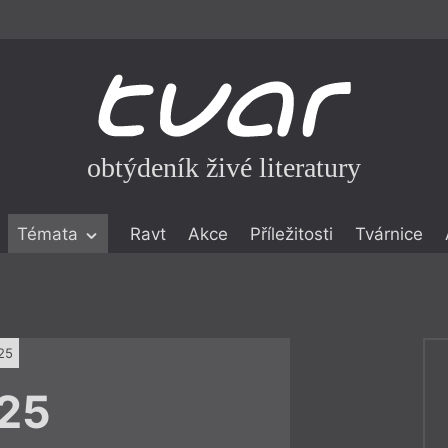
obtýdeník živé literatury
Témata
Ravt
Akce
Příležitosti
Tvárnice
ické literatuře
icistika
zí
25
eflexe
25
onialismu