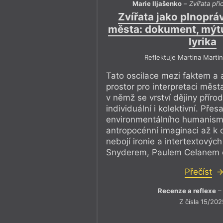
nepoužitelného.
Marie Iljašenko
–
Zvířata př
Zvířata jako plnoprá
Protože kdyby nebylo literárních re
města: dokument, mýt
institucionální podpory, kdo ví, zd
lyrika
například tak skvělá básnická kniha
přicházejí do města
Marie Iljašenk
Reflektuje Martina Marti
– se zde zevrubně věnujeme. Talent 
Tato oscilace mezi faktem a a
jak řečeno výše, formální dovednost
prostor pro interpretaci měst
musíme dodat ještě rešerše a sebev
v němž se vrství dějiny přírodní
stojí hrůzu času. O tom je celou do
individuální i kolektivní. Přes
složitějším. A na závěr svůj minule 
environmentálního humanism
zopakuji: ještě se k tomu vrátíme.
antropocénní imaginaci až k o
Přeji vám, milí čtenáři a čtenářky,
nebojí ironie a intertextovýc
čtení.
Snyderem, Paulem Celanem či
Přečíst
Recenze a reflexe
– 
Z čísla 15/202