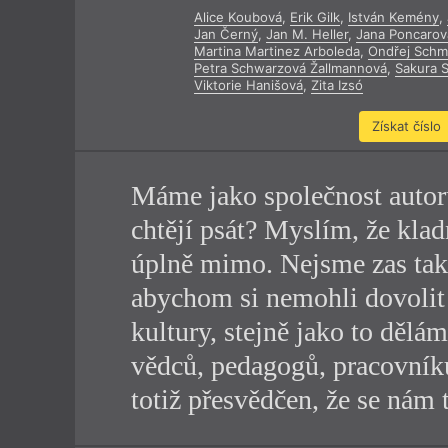
Alice Koubová
,
Erik Gilk
,
István Kemény
,
Výroční cen
Jan Černý
,
Jan M. Heller
,
Jana Poncarov
Martina Martinez Arboleda
,
Ondřej Schm
Petra Schwarzová Žallmannová
,
Sakura S
Viktorie Hanišová
,
Zita Izsó
Získat číslo
Máme jako společnost autorů
chtějí psát? Myslím, že kla
úplně mimo. Nejsme zas tak
abychom si nemohli dovolit
kultury, stejně jako to dělá
vědců, pedagogů, pracovníků
totiž přesvědčen, že se nám 