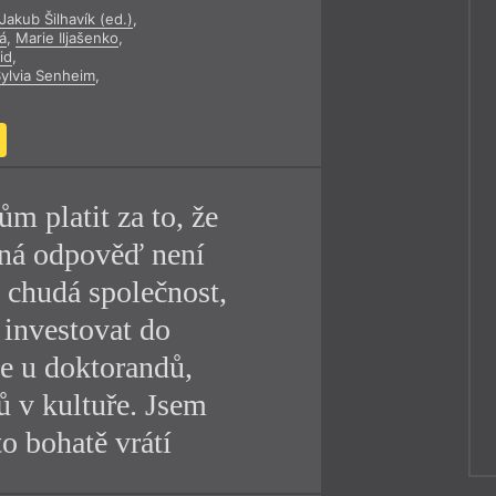
Jakub Šilhavík (ed.)
,
y
á
,
Marie Iljašenko
,
id
,
ylvia Senheim
,
m platit za to, že
dná odpověď není
 chudá společnost,
 investovat do
me u doktorandů,
 v kultuře. Jsem
to bohatě vrátí