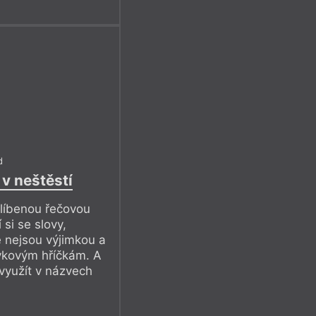
d
 v neštěstí
blíbenou řečovou
 si se slovy,
 nejsou výjimkou a
zykovým hříčkám. A
 využít v názvech