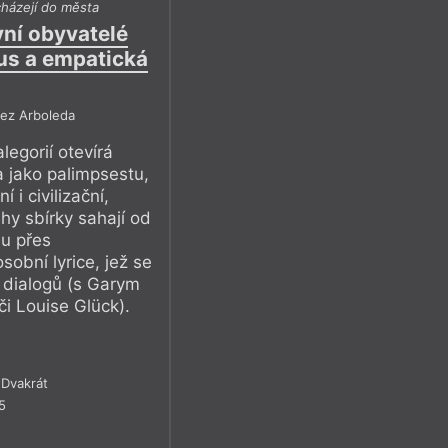
icházejí do města
vní obyvatelé
zidencí a další
us a empatická
a by vůbec vznikla
, jako je
Zvířata
o
, které – a jejíž autorce
nez Arboleda
a vize k sobě potřebují,
legorií otevírá
i – a v tomto případě
a jako palimpsestu,
zdělávání. To všechno
 i civilizační,
bu řeč, o ničem
ahy sbírky sahají od
daný slib ještě jednou
u přes
sobní lyrice, jež se
 nepodmíněné základní
h dialogů (s Garym
 Louise Glück).
Dvakrát
5