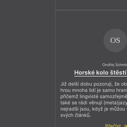
OS
Ondřej Schmi
Horské kolo štěstí
Již delší dobu pozoruji, že o
hrou mnoha lidí je samo hraní
přičemž lingvisté samozřejmě
také se rádi věnují (meta)ja
nejradši jsou, když je můžou
svých článků.
Přečíst