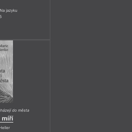
Na jazyku
5
icházejí do města
 míří
Heller