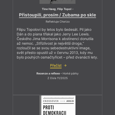
Tine Høeg
,
Filip Topol
–
Přistoupili, prosím / Zubama po skle
Reflektuje Chorizo
Filipu Topolovi by letos bylo šedesát. Pil jako
Dán a do piana třískal jako Jerry Lee Lewis.
Českého Jima Morrisona k abstinenci donutila
až nemoc. „Střízlivost je největší droga,“
rozloučil se se svou sebedestruktivní image,
svět přesto opustil už v červnu 2013, kdy mu
bylo pouhých osmačtyřicet – před dvanácti lety.
Přečíst
Recenze a reflexe
– Horké párky
Z čísla 11/2025