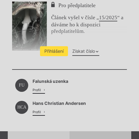
Pro předplatitele
Článek vyšel v čísle „
15/2025
“ a
dáváme ho k dispozici
předplatitelům.
Přihlášení
Získat číslo
Chviličku.
Falunská uzenka
Načítá se.
FU
Profil
Hans Christian Andersen
HCA
Profil