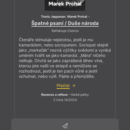
Travis Jeppesen
,
Marek Prchal
–
Špatné psaní / Duše národa
Reflektuje Chorizo
Čtenáře stimuluje nejistotou, jestli je mu
kamarádem, nebo sociopatem. Sociopat stejně
jako „markeťák“ nezná výčitky svědomí a vyniká
uměním tvářit se jako kamarád. „Mára“ ničeho
nelituje. Otvírá se jako zaprášená láhev vína,
kterou jste našli ve sklepě a nemůžete se
rozhodnout, jestli je ten pach vůně a jestli
ochutnat, nebo vylít. Pijete a přemýšlíte.
Přečíst
Recenze a reflexe
– Horké párky
Z čísla 14/2024