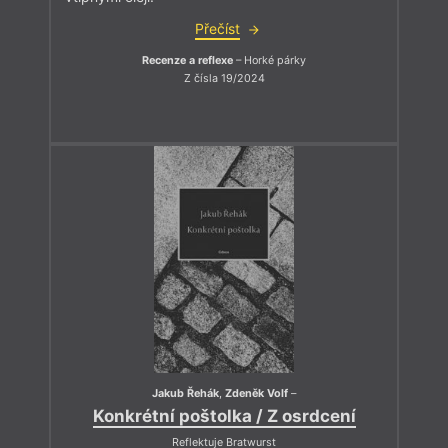
Přečíst
Recenze a reflexe
– Horké párky
Z čísla 19/2024
Jakub Řehák
,
Zdeněk Volf
–
Konkrétní poštolka / Z osrdcení
Reflektuje Bratwurst