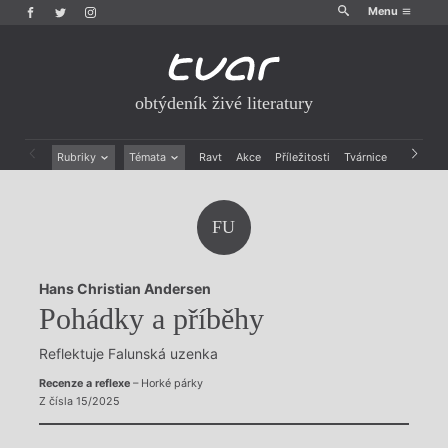
Menu
obtýdeník živé literatury
Rubriky
Témata
Ravt
Akce
Příležitosti
Tvárnice
Archiv
Beletrie
Ženy v katolické literatuře
Drobná publicistika
Právě vychází
FU
Esejistika
Mauzoleum
Recenze a reflexe
Divadlo
Reportáže
Historie kolonialismu
Hans Christian Andersen
Rozhovory
Dokument
Pohádky a příběhy
Výroční ceny
Reflektuje Falunská uzenka
Recenze a reflexe
– Horké párky
Z čísla 15/2025