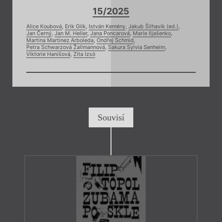
15/2025
Alice Koubová
,
Erik Gilk
,
István Kemény
,
Jakub Šilhavík (ed.)
,
Jan Černý
,
Jan M. Heller
,
Jana Poncarová
,
Marie Iljašenko
,
Martina Martinez Arboleda
,
Ondřej Schmid
,
Petra Schwarzová Žallmannová
,
Sakura Sylvia Senheim
,
Viktorie Hanišová
,
Zita Izsó
Souvisí