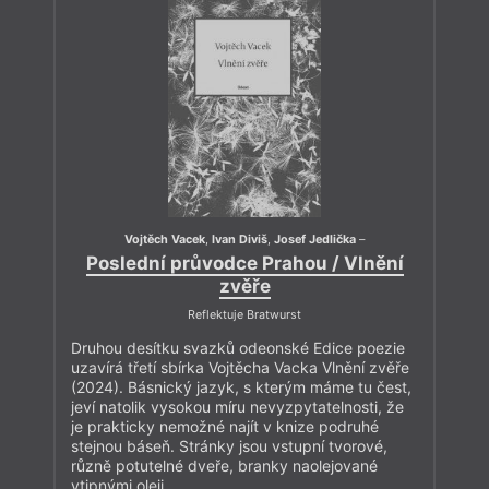
Vojtěch Vacek
,
Ivan Diviš
,
Josef Jedlička
–
Poslední průvodce Prahou / Vlnění
zvěře
Reflektuje Bratwurst
Druhou desítku svazků odeonské Edice poezie
uzavírá třetí sbírka Vojtěcha Vacka Vlnění zvěře
(2024). Básnický jazyk, s kterým máme tu čest,
jeví natolik vysokou míru nevyzpytatelnosti, že
je prakticky nemožné najít v knize podruhé
stejnou báseň. Stránky jsou vstupní tvorové,
různě potutelné dveře, branky naolejované
vtipnými oleji.