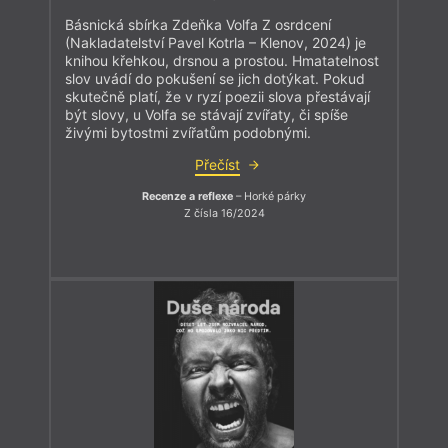
Básnická sbírka Zdeňka Volfa Z osrdcení
(Nakladatelství Pavel Kotrla – Klenov, 2024) je
knihou křehkou, drsnou a prostou. Hmatatelnost
slov uvádí do pokušení se jich dotýkat. Pokud
skutečně platí, že v ryzí poezii slova přestávají
být slovy, u Volfa se stávají zvířaty, či spíše
živými bytostmi zvířatům podobnými.
Přečíst
Recenze a reflexe
– Horké párky
Z čísla 16/2024