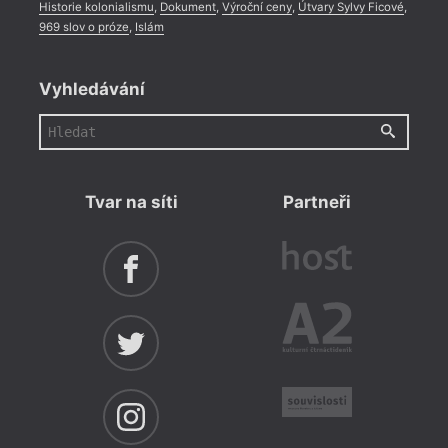
Historie kolonialismu
,
Dokument
,
Výroční ceny
,
Útvary Sylvy Ficové
,
969 slov o próze
,
Islám
Vyhledávání
Tvar na síti
Partneři