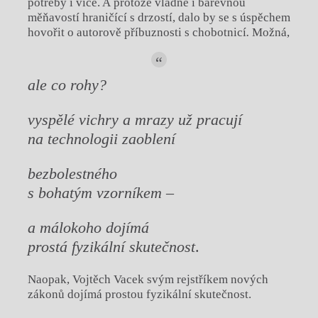
potřeby i více. A protože vládne i barevnou
měňavostí hraničící s drzostí, dalo by se s úspěchem
hovořit o autorově příbuznosti s chobotnicí
.
Možná,
ale co rohy?
vyspělé vichry a mrazy už pracují
na technologii zaoblení
bezbolestného
s bohatým vzorníkem –
a málokoho dojímá
prostá fyzikální skutečnost
.
Naopak, Vojtěch Vacek svým rejstříkem nových
zákonů dojímá prostou fyzikální skutečnost.