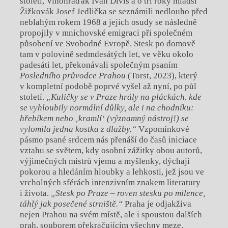
století, Vinohraďák Ivan Diviš a o tři roky mladší
Žižkovák Josef Jedlička se seznámili nedlouho před
neblahým rokem 1968 a jejich osudy se následně
propojily v mnichovské emigraci při společném
působení ve Svobodné Evropě. Stesk po domově
tam v polovině sedmdesátých let, ve věku okolo
padesáti let, překonávali společným psaním
Posledního průvodce Prahou
(Torst, 2023), který
v kompletní podobě poprvé vyšel až nyní, po půl
století.
„Kuličky se v Praze hrály na pláckách, kde
se vyhloubily normální důlky, ale i na chodníku:
hřebíkem nebo ‚kramlí‘ (významný nástroj!) se
vylomila jedna kostka z dlažby.“
Vzpomínkové
pásmo psané srdcem nás přenáší do časů iniciace
vztahu se světem, kdy osobní zážitky obou autorů,
výjimečných mistrů vjemu a myšlenky, dýchají
pokorou a hledáním hloubky a lehkosti, jež jsou ve
vrcholných sférách intenzivním znakem literatury
i života.
„Stesk po Praze – roven stesku po milence,
táhlý jak posečené strniště.“
Praha je odjakživa
nejen Prahou na svém místě, ale i spoustou dalších
prah, souborem překračujícím všechny meze.