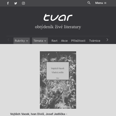
Menu
obtýdeník živé literatury
Rubriky
Témata
Ravt
Akce
Příležitosti
Tvárnice
Archiv
Beletrie
Ženy v katolické literatuře
Drobná publicistika
Právě vychází
Esejistika
Mauzoleum
Recenze a reflexe
Divadlo
Reportáže
Historie kolonialismu
Rozhovory
Dokument
Výroční ceny
Vojtěch Vacek
,
Ivan Diviš
,
Josef Jedlička
–