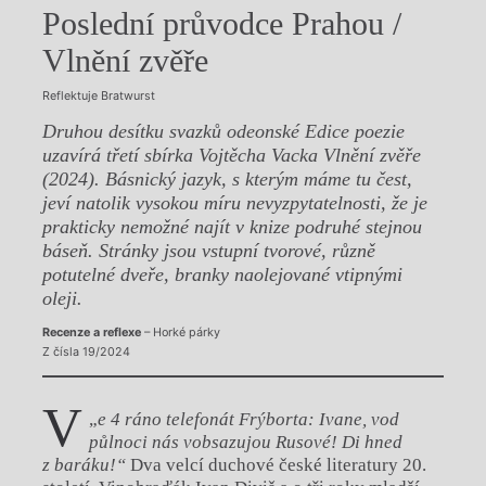
Poslední průvodce Prahou /
Vlnění zvěře
Reflektuje Bratwurst
Druhou desítku svazků odeonské Edice poezie
uzavírá třetí sbírka Vojtěcha Vacka Vlnění zvěře
(2024). Básnický jazyk, s kterým máme tu čest,
jeví natolik vysokou míru nevyzpytatelnosti, že je
prakticky nemožné najít v knize podruhé stejnou
báseň. Stránky jsou vstupní tvorové, různě
potutelné dveře, branky naolejované vtipnými
oleji.
Recenze a reflexe
– Horké párky
Z čísla 19/2024
V
„
e 4 ráno telefonát Frýborta: Ivane, vod
půlnoci nás vobsazujou Rusové! Di hned
z baráku!“
Dva velcí duchové české literatury 20.