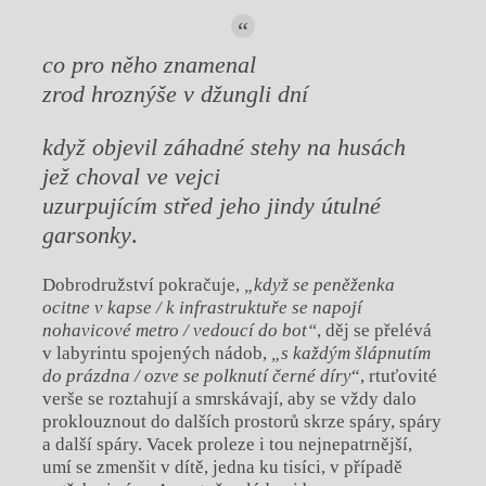
co pro něho znamenal
zrod hroznýše v džungli dní
když objevil záhadné stehy na husách
jež choval ve vejci
uzurpujícím střed jeho jindy útulné
garsonky
.
Dobrodružství pokračuje,
„když se peněženka
ocitne v kapse / k infrastruktuře se napojí
nohavicové metro / vedoucí do bot“
,
děj se přelévá
v labyrintu spojených nádob,
„s každým šlápnutím
do prázdna / ozve se polknutí černé díry
“, rtuťovité
verše se roztahují a smrskávají, aby se vždy dalo
proklouznout do dalších prostorů skrze spáry, spáry
a další spáry. Vacek proleze i tou nejnepatrnější,
umí se zmenšit v dítě, jedna ku tisíci, v případě