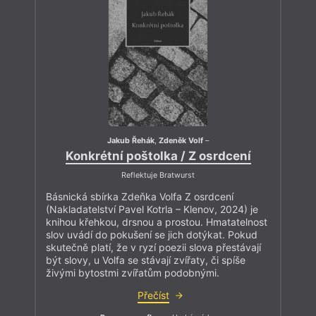
Jakub Řehák
,
Zdeněk Volf
–
Konkrétní poštolka / Z osrdcení
Reflektuje Bratwurst
Básnická sbírka Zdeňka Volfa Z osrdcení
(Nakladatelství Pavel Kotrla – Klenov, 2024) je
knihou křehkou, drsnou a prostou. Hmatatelnost
slov uvádí do pokušení se jich dotýkat. Pokud
skutečně platí, že v ryzí poezii slova přestávají
být slovy, u Volfa se stávají zvířaty, či spíše
živými bytostmi zvířatům podobnými.
Přečíst