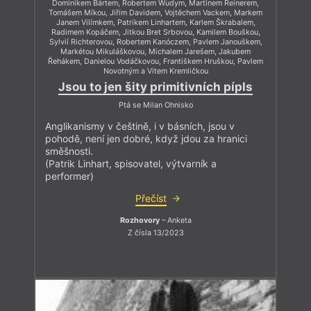
Dominikem Bártem, Robertem Wudym, Martinem Reinerem,
Tomášem Míkou, Jiřím Davidem, Vojtěchem Vackem, Markem
Janem Vilímkem, Patrikem Linhartem, Karlem Škrabalem,
Radimem Kopáčem, Jitkou Bret Srbovou, Kamilem Bouškou,
Sylvií Richterovou, Robertem Kanóczem, Pavlem Janouškem,
Markétou Mikuláškovou, Michalem Jarešem, Jakubem
Řehákem, Danielou Vodáčkovou, Františkem Hruškou, Pavlem
Novotným a Vítem Kremličkou
Jsou to jen šity primitivních pípls
Ptá se Milan Ohnisko
Anglikanismy v češtině, i v básních, jsou v
pohodě, není jen dobré, když jdou za hranici
směšnosti.
(Patrik Linhart, spisovatel, výtvarník a
performer)
Přečíst
Rozhovory
– Anketa
Z čísla 13/2023