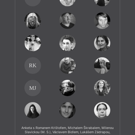
RK
MJ
Anketa s Romanem Krištofem, Michalem Škrabalem, Milenou
Slavickou (M. S.), Václavem Bidlem, Lukášem Zádrapou,