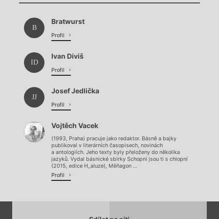
Chviličku.
Bratwurst
Načítá se.
B
Profil
Ivan Diviš
ID
Profil
Josef Jedlička
JJ
Profil
Vojtěch Vacek
(1993, Praha) pracuje jako redaktor. Básně a bajky
publikoval v literárních časopisech, novinách
a antologiích. Jeho texty byly přeloženy do několika
jazyků. Vydal básnické sbírky Schopní jsou ti s chlopní
(2015, edice H_aluze), Měňagon ...
Profil