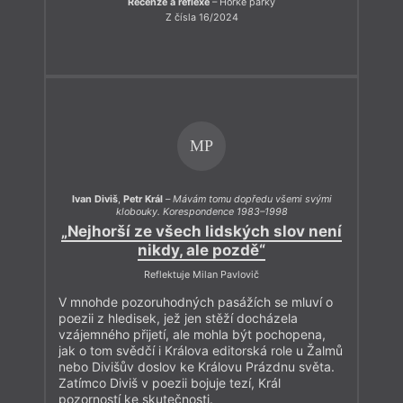
Recenze a reflexe
– Horké párky
Z čísla 16/2024
MP
Ivan Diviš
,
Petr Král
–
Mávám tomu dopředu všemi svými
klobouky. Korespondence 1983–1998
„Nejhorší ze všech lidských slov není
nikdy, ale pozdě“
Reflektuje Milan Pavlovič
V mnohde pozoruhodných pasážích se mluví o
poezii z hledisek, jež jen stěží docházela
vzájemného přijetí, ale mohla být pochopena,
jak o tom svědčí i Králova editorská role u Žalmů
nebo Divišův doslov ke Královu Prázdnu světa.
Zatímco Diviš v poezii bojuje tezí, Král
pozorností ke skutečnosti.