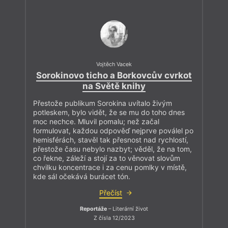
Vojtěch Vacek
Sorokinovo ticho a Borkovcův cvrkot
na Světě knihy
Přestože publikum Sorokina uvítalo živým
potleskem, bylo vidět, že se mu do toho dnes
moc nechce. Mluvil pomalu; než začal
formulovat, každou odpověď nejprve poválel po
hemisférách, stavěl tak přesnost nad rychlostí,
přestože času nebylo nazbyt; věděl, že na tom,
co řekne, záleží a stojí za to věnovat slovům
chvilku koncentrace i za cenu pomlky v místě,
kde sál očekává burácet tón.
Přečíst
Reportáže
– Literární život
Z čísla 12/2023