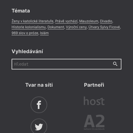
Rozhovor
,
Anketa
,
Celá rubrika
Témata
Ženy v katolické literatuře
,
Právě vychází
,
Mauzoleum
,
Divadlo
,
Historie kolonialismu
,
Dokument
,
Výroční ceny
,
Útvary Sylvy Ficové
,
969 slov o próze
,
Islám
Vyhledávání
Tvar na síti
Partneři