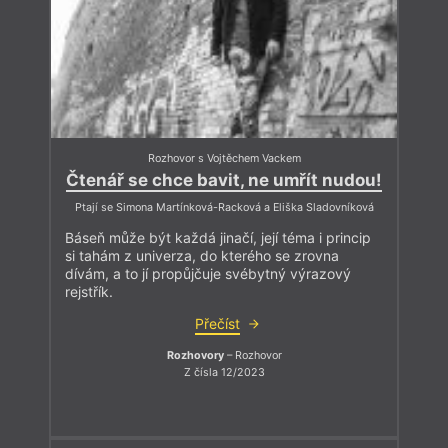
Rozhovor s Vojtěchem Vackem
Čtenář se chce bavit, ne umřít nudou!
Ptají se Simona Martínková-Racková a Eliška Sladovníková
Báseň může být každá jinačí, její téma i princip
si tahám z univerza, do kterého se zrovna
dívám, a to jí propůjčuje svébytný výrazový
rejstřík.
Přečíst
Rozhovory
– Rozhovor
Z čísla 12/2023