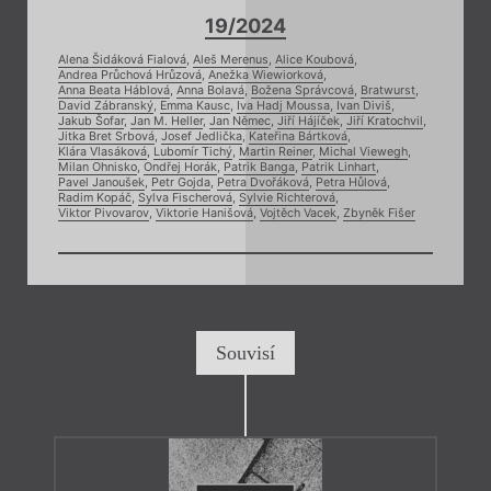
19/2024
Alena Šidáková Fialová
,
Aleš Merenus
,
Alice Koubová
,
Andrea Průchová Hrůzová
,
Anežka Wiewiorková
,
Anna Beata Háblová
,
Anna Bolavá
,
Božena Správcová
,
Bratwurst
,
David Zábranský
,
Emma Kausc
,
Iva Hadj Moussa
,
Ivan Diviš
,
Jakub Šofar
,
Jan M. Heller
,
Jan Němec
,
Jiří Hájíček
,
Jiří Kratochvil
,
Jitka Bret Srbová
,
Josef Jedlička
,
Kateřina Bártková
,
Klára Vlasáková
,
Lubomír Tichý
,
Martin Reiner
,
Michal Viewegh
,
Milan Ohnisko
,
Ondřej Horák
,
Patrik Banga
,
Patrik Linhart
,
Pavel Janoušek
,
Petr Gojda
,
Petra Dvořáková
,
Petra Hůlová
,
Radim Kopáč
,
Sylva Fischerová
,
Sylvie Richterová
,
Viktor Pivovarov
,
Viktorie Hanišová
,
Vojtěch Vacek
,
Zbyněk Fišer
Souvisí