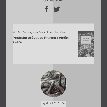
Sdílet na síti
Vojtěch Vacek
,
Ivan Diviš
,
Josef Jedlička
Poslední průvodce Prahou / Vlnění
zvěře
Vyšlo 21. 11. 2024