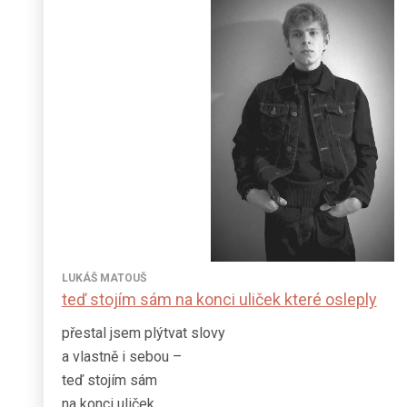
LUKÁŠ MATOUŠ
teď stojím sám na konci uliček které osleply
přestal jsem plýtvat slovy
a vlastně i sebou –
teď stojím sám
na konci uliček