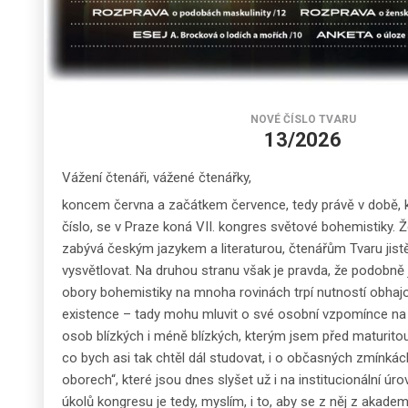
NOVÉ ČÍSLO TVARU
13/2026
Vážení čtenáři, vážené čtenářky,
koncem června a začátkem července, tedy právě v době, kd
číslo, se v Praze koná VII. kongres světové bohemistiky. Že
zabývá českým jazykem a literaturou, čtenářům Tvaru jistě
vysvětlovat. Na druhou stranu však je pravda, že podobně
obory bohemistiky na mnoha rovinách trpí nutností obhajo
existence – tady mohu mluvit o své osobní vzpomínce na
osob blízkých i méně blízkých, kterým jsem před maturito
co bych asi tak chtěl dál studovat, i o občasných zmínká
oborech“, které jsou dnes slyšet už i na institucionální úro
úkolů kongresu je tedy, myslím, i to, aby se z něj z akade