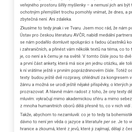
veřejného prostoru šířily myšlenky – a nemusí jich ani být t
ochotným přemýšlet trochu pomohly vnímat, že dnes, a p
zbytečná není. Ani zdaleka.
Zkusíme to tedy jinak i ve Tvaru. Jsem moc rád, že nám p
Ústav pro českou literaturu AVČR, nabídl mediální partnerst
se nám podařilo domluvit spolupráci s řadou účastníků k
i zahraničních, a přinést vám několik textů na téma, co to
je, co není a k čemu je na světě. V tomto čísle jsou to dv
a první část ankety, která má sice jen jednu otázku, ale to
k ní vrátíme ještě v prvním poprázdninovém čísle. Totéž ost
texty: budou ještě dvě rozpravy, ohlédnutí za kongresem v
žánru a možná se urodí ještě nějaké příspěvky, o kterých j
prozrazovat. A hlavně mám radost z toho, že ony texty děl
mluvím: vykračují mimo akademickou sféru a mimo sebeza
z mnoha humanitních oborů dělá přesně to, co v nich vidí zm
Takže, abychom to nezamluvili: co je to tedy ta bohemisti
dávno to není jen věda o jazyce a literatuře
per se
. Je to 
hranice a zkoumá, které z jevů, které ji zajímají, dělají z če