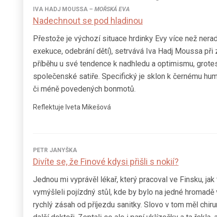
IVA HADJ MOUSSA
–
MOŘSKÁ EVA
Nadechnout se pod hladinou
Přestože je výchozí situace hrdinky Evy více než nerad
exekuce, odebrání dětí), setrvává Iva Hadj Moussa při z
příběhu u své tendence k nadhledu a optimismu, grote
společenské satiře. Specifický je sklon k černému hum
či méně povedených bonmotů.
Reflektuje Iveta Mikešová
PETR JANYŠKA
Divíte se, že Finové kdysi přišli s nokií?
Jednou mi vyprávěl lékař, který pracoval ve Finsku, ja
vymýšleli pojízdný stůl, kde by bylo na jedné hromadě
rychlý zásah od příjezdu sanitky. Slovo v tom měl chiru