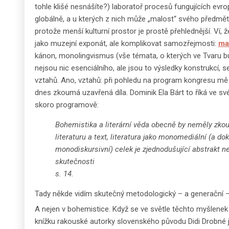
tohle klišé nesnášíte?) laboratoř procesů fungujících evr
globálně, a u kterých z nich může „malost“ svého předmět
protože menší kulturní prostor je prostě přehlednější. Ví, 
jako muzejní exponát, ale komplikovat samozřejmosti:
ma
kánon, monolingvismus (vše témata, o kterých ve Tvaru bu
nejsou nic esenciálního, ale jsou to výsledky konstrukcí, se
vztahů. Ano, vztahů: při pohledu na program kongresu mě
dnes zkoumá uzavřená díla. Dominik Ela Bárt to říká ve sv
skoro programově:
Bohemistika a literární věda obecně by neměly zko
literaturu a text, literatura jako monomediální (a do
monodiskursivní) celek je zjednodušující abstrakt n
skutečnosti
s. 14.
Tady někde vidím skutečný metodologický – a generační –
A nejen v bohemistice. Když se ve světle těchto myšlene
knížku rakouské autorky slovenského původu Didi Drobn