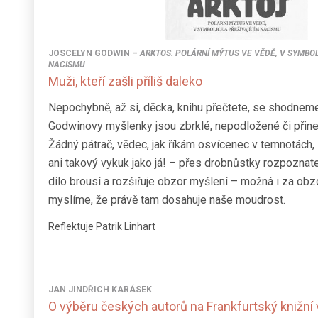
JOSCELYN GODWIN
–
ARKTOS. POLÁRNÍ MÝTUS VE VĚDĚ, V SYMBOL
NACISMU
Muži, kteří zašli příliš daleko
Nepochybně, až si, děcka, knihu přečtete, se shodneme
Godwinovy myšlenky jsou zbrklé, nepodložené či přine
Žádný pátrač, vědec, jak říkám osvícenec v temnotách
ani takový vykuk jako já! – přes drobnůstky rozpoznat
dílo brousí a rozšiřuje obzor myšlení – možná i za obz
myslíme, že právě tam dosahuje naše moudrost.
Reflektuje Patrik Linhart
JAN JINDŘICH KARÁSEK
O výběru českých autorů na Frankfurtský knižní 