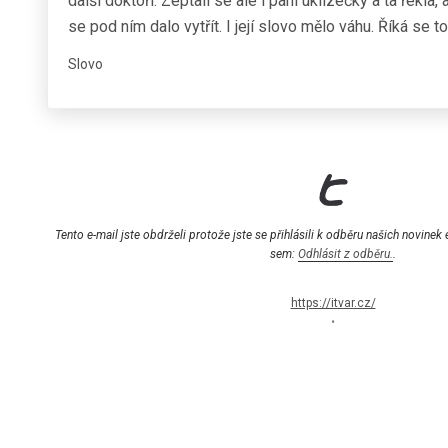
další doktoři. Zeptali se ale i paní uklízečky a ta řekla,
se pod ním dalo vytřít. I její slovo mělo váhu. Říká se 
Slovo
Tento e-mail jste obdrželi protože jste se přihlásili k odběru našich novinek
sem:
Odhlásit z odběru.
.
https://itvar.cz/
•