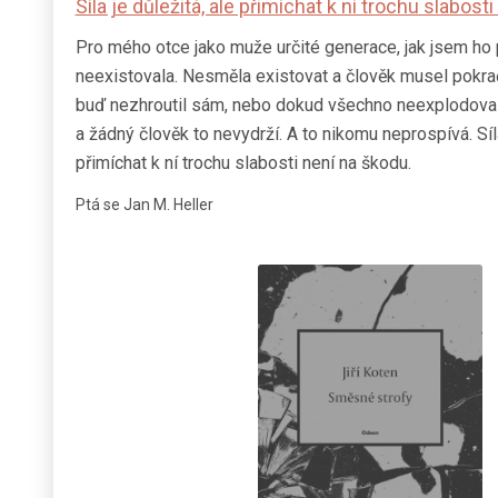
Síla je důležitá, ale přimíchat k ní trochu slabost
Pro mého otce jako muže určité generace, jak jsem ho 
neexistovala. Nesměla existovat a člověk musel pokra
buď nezhroutil sám, nebo dokud všechno neexplodovalo
a žádný člověk to nevydrží. A to nikomu neprospívá. Síla
přimíchat k ní trochu slabosti není na škodu.
Ptá se Jan M. Heller