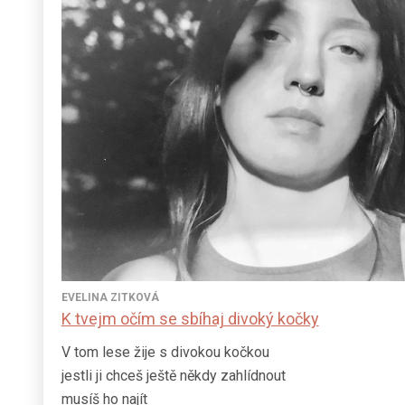
EVELINA ZITKOVÁ
K tvejm očím se sbíhaj divoký kočky
V tom lese žije s divokou kočkou
jestli ji chceš ještě někdy zahlídnout
musíš ho najít