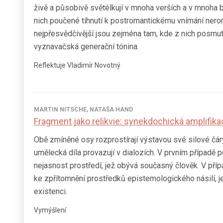
živě a působivě světélkují v mnoha verších a v mnoha 
nich poučené tíhnutí k postromantickému vnímání nero
nejpřesvědčivější jsou zejména tam, kde z nich posmut
vyznavačská generační tónina.
Reflektuje Vladimír Novotný
MARTIN NITSCHE
,
NATAŠA HAND
Fragment jako relikvie: synekdochická amplifika
Obě zmíněné osy rozprostírají výstavou své silové čár
umělecká díla provazují v dialozích. V prvním případě p
nejasnost prostředí, jež obývá současný člověk. V př
ke zpřítomnění prostředků epistemologického násilí, j
existenci.
Vymýšlení