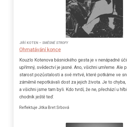
JIŘÍ KOTEN
–
SMĚSNÉ STROFY
Ohmatávání konce
Kouzlo Kotenova básnického gesta je v nenápadné úči
upřímný, svědectví je jasné. Ano, všichni umřeme. Ale
starost pozůstalosti a své mrtvé, které potkáme ve sn
záměrně nepotkávali dost za jejich života. Je to chyba, 
a všichni jsme tam byli. Kdo tvrdí, že ne, přechází u hřb
chodník ještě teď.
Reflektuje Jitka Bret Srbová