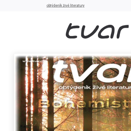
obtýdeník živé literatury