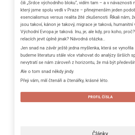
čili „Srdce východního bloku“, vidím tam – a v návaznosti n
který jsme spolu vedli v Praze – přinejmenším jeden podo
esencialismus versus realita žité zkušenosti. Říkali nám, ž
jsou takoví, kánon je takový, migrace je taková, humanitní
Východní Evropa je taková. Inu, je; ale kdy, pro koho, proč
relacích jevit úplně jinak? Návodná otázka…
Jen snad na závěr ještě jedna myšlenka, která se vynořila
budeme literaturu stále více vtahovat do analýzy širších 
nevytratí se nám zároveň z horizontu, že má být předev
Ale o tom snad někdy jindy.
Přeji vám, milí čtenáři a čtenářky, krásné léto.
PROFIL ČÍSLA
Články