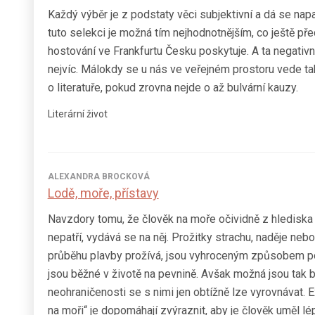
Každý výběr je z podstaty věci subjektivní a dá se nap
tuto selekci je možná tím nejhodnotnějším, co ještě př
hostování ve Frankfurtu Česku poskytuje. A ta negativ
nejvíc. Málokdy se u nás ve veřejném prostoru vede t
o literatuře, pokud zrovna nejde o až bulvární kauzy.
Literární život
ALEXANDRA BROCKOVÁ
Lodě, moře, přístavy
Navzdory tomu, že člověk na moře očividně z hledisk
nepatří, vydává se na něj. Prožitky strachu, naděje nebo
průběhu plavby prožívá, jsou vyhroceným způsobem p
jsou běžné v životě na pevnině. Avšak možná jsou tak bě
neohraničenosti se s nimi jen obtížně lze vyrovnávat. E
na moři“ je dopomáhají zvýraznit, aby je člověk uměl lé