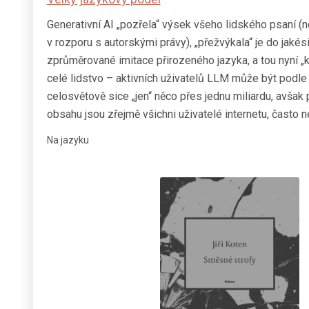
Generativní AI „pozřela“ výsek všeho lidského psaní 
v rozporu s autorskými právy), „přežvýkala“ je do jakési
zprůměrované imitace přirozeného jazyka, a tou nyní „
celé lidstvo – aktivních uživatelů LLM může být podl
celosvětově sice „jen“ něco přes jednu miliardu, avšak 
obsahu jsou zřejmě všichni uživatelé internetu, často
Na jazyku