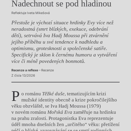
Nadechnout se pod hladinou
Reflektuje Iveta Mikešová
Přestože je výchozí situace hrdinky Evy více než
neradostná (smrt blízkých, exekuce, odebrání
dětí), setrvává Iva Hadj Moussa při ztvárnění
jejího příběhu u své tendence k nadhledu a
optimismu, grotesknosti a společenské satiře.
Specifický je sklon k černému humoru a vytváření
více či méně povedených bonmotů.
Recenze a reflexe
– Recenze
Z čísla 13/2026
P
o románu
Těžké duše
, tematizujícím krizi
mužské identity obecně a krize pokročilejšího
věku obzvláště, se Iva Hadj Moussa (1979)
v novém románu
Mořská Eva
zaměřuje na hrdinku
na prahu zralosti. Protagonistka Eva reprezentuje
úděl mnoha dnešních žen „určitého“ věku: přetížení
péčí o blízké, vyrovnávání se se smrtí rodinných