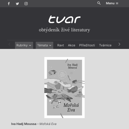
Menu
obtýdeník živé literatury
Rubriky
Témata
Ravt
Akce
Příležitosti
Tvárnice
Archiv
Beletrie
Ženy v katolické literatuře
Drobná publicistika
Právě vychází
Esejistika
Mauzoleum
Recenze a reflexe
Divadlo
Reportáže
Historie kolonialismu
Rozhovory
Dokument
Výroční ceny
Iva Hadj Moussa
–
Mořská Eva