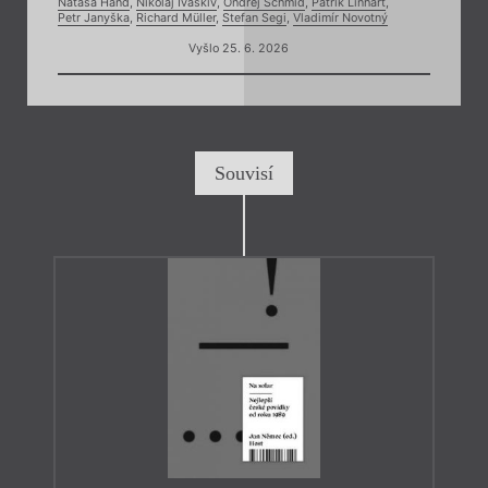
Nataša Hand
,
Nikolaj Ivaskiv
,
Ondřej Schmid
,
Patrik Linhart
,
Petr Janyška
,
Richard Müller
,
Stefan Segi
,
Vladimír Novotný
Vyšlo 25. 6. 2026
Souvisí