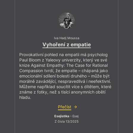
Iva Hadj Moussa
Vyhoření z empatie
Provokativní pohled na empatii má psycholog
Paul Bloom z Yaleovy univerzity, který ve své
knize Against Empathy: The Case for Rational
Compassion tvrdí, že empatie – chápaná jako
emocionální sdílení bolesti druhého – může být
morálně zavádějící, nespravedlivá i neefektivní.
Můžeme například soucítit více s dítětem, které
známe z fotky, než s tisíci anonymních obětí
hladu.
Přečíst
Esejistika
– Esej
Z čísla 13/2025