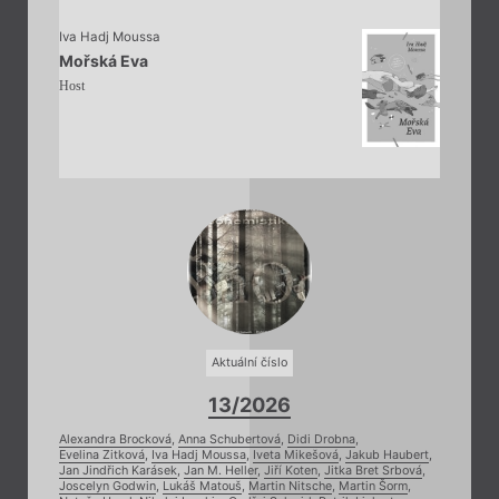
Iva Hadj Moussa
Mořská Eva
Host
Aktuální číslo
13/2026
Alexandra Brocková
,
Anna Schubertová
,
Didi Drobna
,
Evelina Zitková
,
Iva Hadj Moussa
,
Iveta Mikešová
,
Jakub Haubert
,
Jan Jindřich Karásek
,
Jan M. Heller
,
Jiří Koten
,
Jitka Bret Srbová
,
Joscelyn Godwin
,
Lukáš Matouš
,
Martin Nitsche
,
Martin Šorm
,