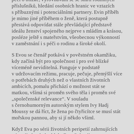
příslušníků, hledání osobních hranic ve vztazích
s příbuznými i potenciálními partnery. Evin příběh
je mimo jiné příběhem o ženě, která postupně
přestává odpovídat stále převládající představě
ideálu ženství spojeného nejprve s mládím a krásou,
posléze ještě s mateřstvím, všeobecnou výkonností
v zaměstnání i s péči o rodinu a široké okolí.
S Evou se čtenář potkává v pověstném okamžiku,
kdy začíná být pro společnost i pro své blízké
víceméně neviditelná. Funguje v podstatě
v udržovacím režimu, pracuje, pečuje, přemýšlí více
o potřebách druhých než o vlastních životních
ambicích, pomalu přichází o možnost stát se
matkou, všímá si proměn svého těla i proměn své
„společenské relevance“. V souladu
s černohumorným autorským stylem Ivy Hadj
Moussy se dá říct, že žena po čtyřicítce se musí stát
mořskou pannou, aby si jí někdo všiml.
Když Eva po sérii životních peripetií zahrnujících