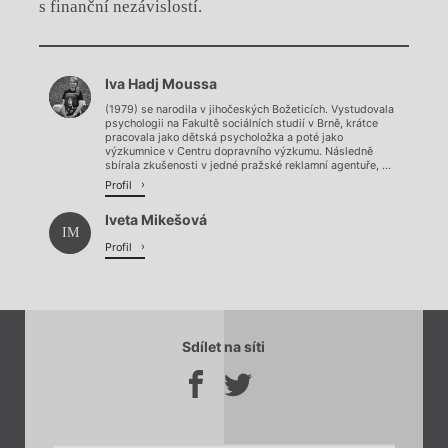
s finanční nezávislostí.
Chviličku.
Iva Hadj Moussa
Načítá se.
(1979) se narodila v jihočeských Božeticích. Vystudovala
psychologii na Fakultě sociálních studií v Brně, krátce
pracovala jako dětská psycholožka a poté jako
výzkumnice v Centru dopravního výzkumu. Následně
sbírala zkušenosti v jedné pražské reklamní agentuře, ...
Profil
Iveta Mikešová
IM
Profil
Sdílet na síti