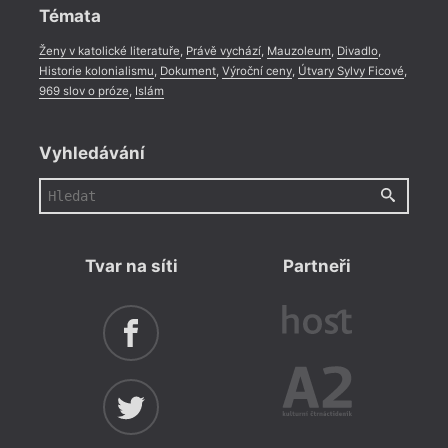
Témata
Ženy v katolické literatuře
,
Právě vychází
,
Mauzoleum
,
Divadlo
,
Historie kolonialismu
,
Dokument
,
Výroční ceny
,
Útvary Sylvy Ficové
,
969 slov o próze
,
Islám
Vyhledávání
Tvar na síti
Partneři