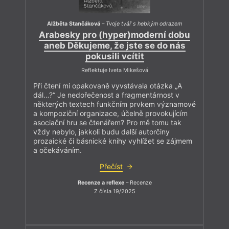
Alžběta Stančáková
–
Tvoje tvář s hebkým odrazem
Arabesky pro (hyper)moderní dobu
aneb Děkujeme, že jste se do nás
pokusili vcítit
Reflektuje Iveta Mikešová
Při čtení mi opakovaně vyvstávala otázka „A
dál…?“ Je nedořečenost a fragmentárnost v
některých textech funkčním prvkem významové
a kompoziční organizace, účelně provokujícím
asociační hru se čtenářem? Pro mě tomu tak
vždy nebylo, jakkoli budu další autorčiny
prozaické či básnické knihy vyhlížet se zájmem
a očekáváním.
Přečíst
Recenze a reflexe
– Recenze
Z čísla 19/2025