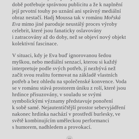
době potřebuje správnou publicitu a že k naplnění
její prvotní touhy po uznání ani správný mediální
obraz nestačí. Hadj Moussa tak v románu
Mořská
Eva
mimo jiné paroduje neustálý proces výroby
celebrit, které jsou fanaticky oslavovány
i zatracovány až do doby, než se objeví nový objekt
kolektivní fascinace.
V situaci, kdy je Eva buď ignorovanou šedou
myškou, nebo mediální senzací, kterou si každý
interpretuje podle svých potřeb, jí nezbývá než
začít svou realitu formovat na základě vlastních
potřeb a bez ohledu na společenské konvence. Voda
se v románu stává prostorem úniku z rolí, které jsou
hrdince přisuzovány, v souladu se svými
symbolickými významy představuje ponoření
k sobě samé. Nejautentičtější prostor sebevyjádření
nakonec hrdinka nachází v prostředí burlesky, ve
světě kombinujícím uměleckou performanci
s humorem, nadhledem a provokací.