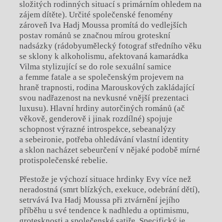
složitých rodinných situací s primárním ohledem na
zájem dítěte). Určité společenské fenomény
zároveň Iva Hadj Moussa promítá do vedlejších
postav románů se značnou mírou groteskní
nadsázky (rádobyumělecký fotograf středního věku
se sklony k alkoholismu, afektovaná kamarádka
Vilma stylizující se do role sexuální samice
a femme fatale a se společenským projevem na
hraně trapnosti, rodina Marouskových zakládající
svou nadřazenost na nevkusné vnější prezentaci
luxusu). Hlavní hrdiny autorčiných románů (ač
věkově, genderově i jinak rozdílné) spojuje
schopnost výrazné introspekce, sebeanalýzy
a sebeironie, potřeba ohledávání vlastní identity
a sklon nacházet sebeurčení v nějaké podobě mírné
protispolečenské rebelie.
Přestože je výchozí situace hrdinky Evy více než
neradostná (smrt blízkých, exekuce, odebrání dětí),
setrvává Iva Hadj Moussa při ztvárnění jejího
příběhu u své tendence k nadhledu a optimismu,
grotesknosti a společenské satiře. Specifický je