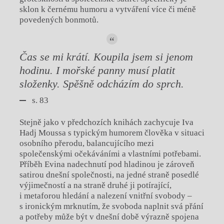
sklon k černému humoru a vytváření více či méně
povedených bonmotů.
Čas se mi krátí. Koupila jsem si jenom
hodinu. I mořské panny musí platit
složenky. Spěšně odcházím do sprch.
s. 83
Stejně jako v předchozích knihách zachycuje Iva
Hadj Moussa s typickým humorem člověka v situaci
osobního přerodu, balancujícího mezi
společenskými očekáváními a vlastními potřebami.
Příběh Evina nadechnutí pod hladinou je zároveň
satirou dnešní společnosti, na jedné straně posedlé
výjimečností a na straně druhé ji potírající,
i metaforou hledání a nalezení vnitřní svobody –
s ironickým mrknutím, že svoboda naplnit svá přání
a potřeby může být v dnešní době výrazně spojena