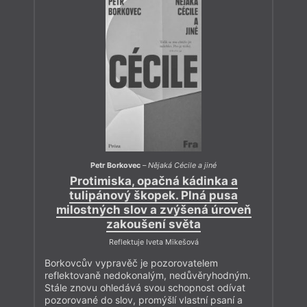
Petr Borkovec
–
Nějaká Cécile a jiné
Protimiska, opačná kádinka a
tulipánový škopek. Plná pusa
milostných slov a zvýšená úroveň
zakoušení světa
Reflektuje Iveta Mikešová
Borkovcův vypravěč je pozorovatelem
reflektovaně nedokonalým, nedůvěryhodným.
Stále znovu ohledává svou schopnost odívat
pozorované do slov, promýšlí vlastní psaní a