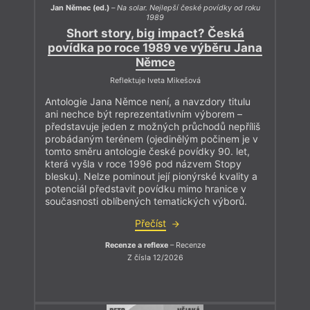
Jan Němec (ed.)
–
Na solar. Nejlepší české povídky od roku
1989
Short story, big impact? Česká
povídka po roce 1989 ve výběru Jana
Němce
Reflektuje Iveta Mikešová
Antologie Jana Němce není, a navzdory titulu
ani nechce být reprezentativním výborem –
představuje jeden z možných průchodů nepříliš
probádaným terénem (ojedinělým počinem je v
tomto směru antologie české povídky 90. let,
která vyšla v roce 1996 pod názvem Stopy
blesku). Nelze pominout její pionýrské kvality a
potenciál představit povídku mimo hranice v
současnosti oblíbených tematických výborů.
Přečíst
Recenze a reflexe
– Recenze
Z čísla 12/2026