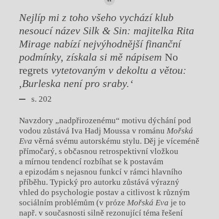
Nejlíp mi z toho všeho vychází klub
nesoucí název Silk & Sin: majitelka Rita
Mirage nabízí nejvýhodnější finanční
podmínky, získala si mě nápisem
No
regrets
vytetovaným v dekoltu a větou:
,Burleska není pro sraby.‘
s. 202
Navzdory „nadpřirozenému“ motivu dýchání pod
vodou zůstává Iva Hadj Moussa v románu
Mořská
Eva
věrná svému autorskému stylu. Děj je víceméně
přímočarý, s občasnou retrospektivní vložkou
a mírnou tendencí rozbíhat se k postavám
a epizodám s nejasnou funkcí v rámci hlavního
příběhu. Typický pro autorku zůstává výrazný
vhled do psychologie postav a citlivost k různým
sociálním problémům (v próze
Mořská Eva
je to
např. v současnosti silně rezonující téma řešení