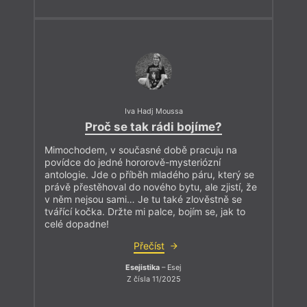
Iva Hadj Moussa
Proč se tak rádi bojíme?
Mimochodem, v současné době pracuju na
povídce do jedné hororově-mysteriózní
antologie. Jde o příběh mladého páru, který se
právě přestěhoval do nového bytu, ale zjistí, že
v něm nejsou sami… Je tu také zlověstně se
tvářící kočka. Držte mi palce, bojím se, jak to
celé dopadne!
Přečíst
Esejistika
– Esej
Z čísla 11/2025