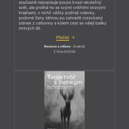
současně nepopisuje pouze kvazi-skutečný
svět, ale prolíná ho se svými vnitřními snovými
krajinami, v nichž vážky požírají volavky,
podivné ženy táhnou po zahradě rozsvícený
stánek z celtoviny a kolem cest se válejí balíky
mrtvých těl.
Přečíst
Recenze a reflexe
– Dvakrát
Z čísla 6/2026