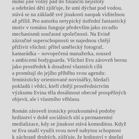
mimo jiné volný pád do finanční nejistoty
a odebrání dětí zjišťuje, že umí dýchat pod vodou,
stává se na základě své jinakosti naopak viditelnou
až příliš. Pro autorku netypický ústřední fantastický
motiv v románu funguje především jako zrcadlo
mechanismů současné společnosti. Na Evině
zázračné superschopnosti se najednou chtějí
přiživit všichni: přítel umělecký fotograf,
kamarádka – novopečená manažerka, soused
s ambicemi bodyguarda. Všichni Evu zároveň berou
jako prostředek k dosažení vlastních cílů
a promítají do jejího příběhu svou agendu:
feministicky orientované novinářky, hledači
pokladů i vědci, kteří chtějí prostřednictvím
výzkumu Evina těla dosáhnout obecně prospěšných
objevů, ale i vlastního věhlasu.
Román zároveň ironicky prozkoumává podoby
hrdinství v době sociálních sítí a permanentní
medializace, kdy se jinakost stává komoditou. Když
se Eva snaží využít svou nově nabytou schopnost
k záchraně druhých, zjišťuje, že hrdinství v dnešní