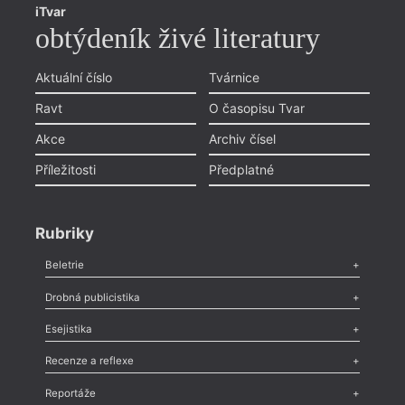
iTvar
obtýdeník živé literatury
Aktuální číslo
Tvárnice
Ravt
O časopisu Tvar
Akce
Archiv čísel
Příležitosti
Předplatné
Rubriky
Beletrie
Poezie
,
Próza
,
Dokumenty
,
Drama
,
Celá rubrika
Drobná publicistika
Odlesk
,
Zasláno
,
Nezařazené
,
Novinky v Tvaru
,
Slovo
,
Výročí
,
Esejistika
Nekrolog
,
Glosa
,
Sloupek
,
Pozvánka
,
Literární soutěž
,
Komentář
,
Celá rubrika
Esej
,
Pádlo
,
Úvaha
,
Texty
,
Studie
,
Celá rubrika
Recenze a reflexe
Recenze
,
Dvakrát
,
Horké párky
,
969 slov o próze
,
Reportáže
Méně slov o próze
,
Celá rubrika