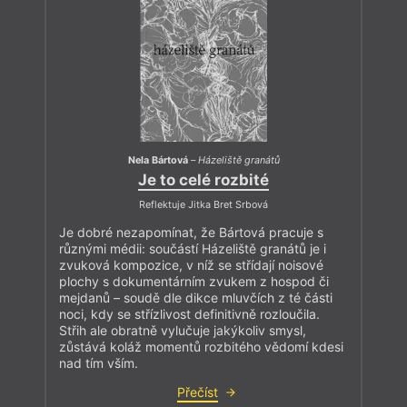
Nela Bártová
–
Házeliště granátů
Je to celé rozbité
Reflektuje Jitka Bret Srbová
Je dobré nezapomínat, že Bártová pracuje s
různými médii: součástí Házeliště granátů je i
zvuková kompozice, v níž se střídají noisové
plochy s dokumentárním zvukem z hospod či
mejdanů – soudě dle dikce mluvčích z té části
noci, kdy se střízlivost definitivně rozloučila.
Střih ale obratně vylučuje jakýkoliv smysl,
zůstává koláž momentů rozbitého vědomí kdesi
nad tím vším.
Přečíst