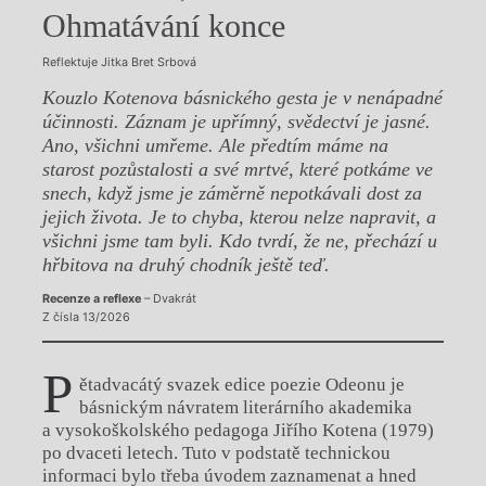
Ohmatávání konce
Reflektuje Jitka Bret Srbová
Kouzlo Kotenova básnického gesta je v nenápadné
účinnosti. Záznam je upřímný, svědectví je jasné.
Ano, všichni umřeme. Ale předtím máme na
starost pozůstalosti a své mrtvé, které potkáme ve
snech, když jsme je záměrně nepotkávali dost za
jejich života. Je to chyba, kterou nelze napravit, a
všichni jsme tam byli. Kdo tvrdí, že ne, přechází u
hřbitova na druhý chodník ještě teď.
Recenze a reflexe
– Dvakrát
Z čísla 13/2026
P
ětadvacátý svazek edice poezie Odeonu je
básnickým návratem literárního akademika
a vysokoškolského pedagoga Jiřího Kotena (1979)
po dvaceti letech. Tuto v podstatě technickou
informaci bylo třeba úvodem zaznamenat a hned