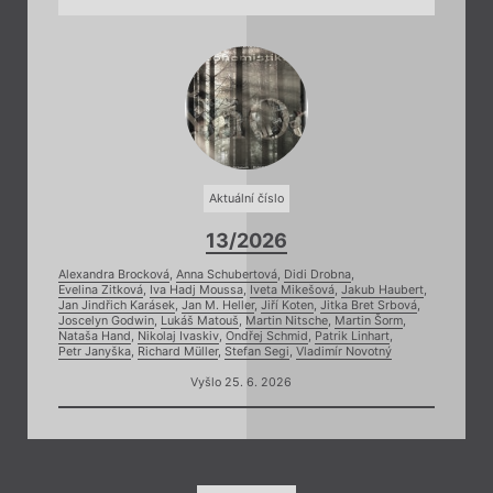
Aktuální číslo
13/2026
Alexandra Brocková
,
Anna Schubertová
,
Didi Drobna
,
Evelina Zitková
,
Iva Hadj Moussa
,
Iveta Mikešová
,
Jakub Haubert
,
Jan Jindřich Karásek
,
Jan M. Heller
,
Jiří Koten
,
Jitka Bret Srbová
,
Joscelyn Godwin
,
Lukáš Matouš
,
Martin Nitsche
,
Martin Šorm
,
Nataša Hand
,
Nikolaj Ivaskiv
,
Ondřej Schmid
,
Patrik Linhart
,
Petr Janyška
,
Richard Müller
,
Stefan Segi
,
Vladimír Novotný
Vyšlo 25. 6. 2026