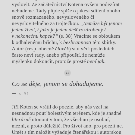
vyslovit. Ze začátečnictví Kotena ovšem podezírat
nebudeme. Tady půjde spíše o jakési sdílení onoho
snově rozmazaného, nevysloveného či
nevyslovitelného za trojtečkou.
„Nemůže být jenom
jeden život, / jako je jeden déšť rozdrobený /
v nekonečnu kapek?“
(s. 38) Vracíme se obloukem
k odhalenému břichu, k
bezbrannosti
této sbírky.
Autor (resp. obecně
člověk
) si u věcí posledních
často neví rady, anebo připouští, že nemůže
myšlenku dokončit, protože prostě
není jak
.
Co se děje, jenom se dohadujeme.
s. 51
Jiří Koten se vrátil do poezie, aby nás vzal na
nesnadnou pouť bolestivým terénem, kde je snadné
literárně
utonout v tom, že všechno je osobní,
mezní, a proto důležité. Pro život ano, pro poezii ne.
Umět s tím naložit vyžaduje čtenářskou i autorskou