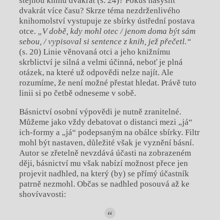
stejnou knihu dvakrát (s. 24)? Pokus nasyslit
dvakrát více času? Skrze téma nezdrženlivého
knihomolství vystupuje ze sbírky ústřední postava
otce.
„V době, kdy mohl otec / jenom doma být sám
sebou, / vypisoval si sentence z knih, jež přečetl.“
(s. 20) Linie věnovaná otci a jeho knižnímu
skrblictví je silná a velmi účinná, neboť je plná
otázek, na které už odpovědi nelze najít. Ale
rozumíme, že není možné přestat hledat. Právě tuto
linii si po četbě odneseme v sobě.
Básnictví osobní výpovědi je nutně zranitelné.
Můžeme jako vždy debatovat o distanci mezi „já“
ich-formy a „já“ podepsaným na obálce sbírky. Filtr
mohl být nastaven, důležité však je vyznění básní.
Autor se zřetelně nevzdává účasti na zobrazeném
ději, básnictví mu však nabízí možnost přece jen
projevit nadhled, na který (by) se přímý účastník
patrně nezmohl. Občas se nadhled posouvá až ke
shovívavosti: