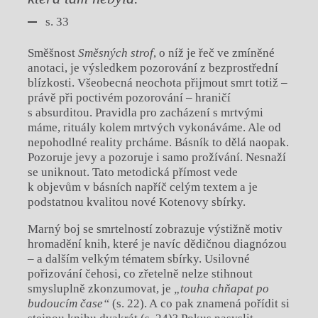
s. 33
Směšnost
Směsných strof
, o níž je řeč ve zmíněné
anotaci, je výsledkem pozorování z bezprostřední
blízkosti. Všeobecná neochota přijmout smrt totiž –
právě při poctivém pozorování – hraničí
s absurditou. Pravidla pro zacházení s mrtvými
máme, rituály kolem mrtvých vykonáváme. Ale od
nepohodlné reality prcháme. Básník to dělá naopak.
Pozoruje jevy a pozoruje i samo prožívání. Nesnaží
se uniknout. Tato metodická přímost vede
k objevům v básních napříč celým textem a je
podstatnou kvalitou nové Kotenovy sbírky.
Marný boj se smrtelností zobrazuje výstižně motiv
hromadění knih, které je navíc dědičnou diagnózou
– a dalším velkým tématem sbírky. Usilovné
pořizování čehosi, co zřetelně nelze stihnout
smysluplně zkonzumovat, je
„touha chňapat po
budoucím čase“
(s. 22). A co pak znamená pořídit si