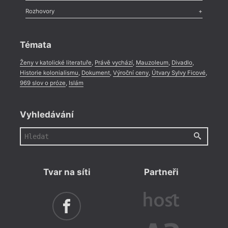
Literární zítřky
,
Reportáž
,
Literární život
,
Divadlo
,
Kritický ohlas
,
Rozhovory
Celá rubrika
Rozhovor
,
Anketa
,
Celá rubrika
Témata
Ženy v katolické literatuře
,
Právě vychází
,
Mauzoleum
,
Divadlo
,
Historie kolonialismu
,
Dokument
,
Výroční ceny
,
Útvary Sylvy Ficové
,
969 slov o próze
,
Islám
Vyhledávání
Tvar na síti
Partneři