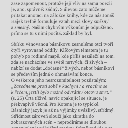
zase zapomenout, protože její vliv na samu poezii
je, ano, správně: žádný. S úlevou zato můžeme
přitakat anotaci na záložce knihy, kde za nás Jonáš
Hájek trefně formuluje vztah mezi slovy
směsný
a
směšný
. Našim chybným výkonům je odpuštěno,
přímo se tu s nimi počítá. Základ by byl.
Sbírku věnovanou básníkovu zesnulému otci tvoří
čtyři vyrovnané oddíly. Klíčovým tématem je tu
pohyb po rodinné mapě, kde příliš nezáleží na tom,
zda se nacházíme ve světě mrtvých, či živých –
nabízí se dodat „dočasně“ živých, neboť básníkovi
se především jedná o ohmatávání konce.
O veškerou jeho nesrozumitelnost pozůstalým:
„Zasedneme proti sobě v kuchyni / a vracíme se
k řečem, jestli bylo možné odvrátit / otcovu smrt.“
(s. 25) Črta tíživé, navíc opakující se situace, je
překvapivě věcná. Pro Kotena je to typické.
Básnický jazyk je až na výjimky uvážlivý, střídmý.
Střídmost zároveň slouží jako zkratka do
zobrazovaných scén – neprodíráme se dlouhou