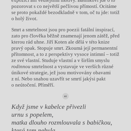
expozicí ani vedlejšími motivy. Básníkovi jde o to
pozorovat s co největší pečlivou přímostí. Ocitáme
se proto pokaždé bezodkladně v tom, oč tu jde: totiž
o holý život.
Smrt a smrtelnost jsou pro poezii fatální inspirací,
zato pro člověka běžně znamenají jenom zátěž, před
kterou rád uhne. Jiří Koten ale dělá v této knize
pravý opak. Stopuje smrt. Zkoumá její permanentní
přítomnost
,
a to z perspektivy vysoce intimní – totiž
ze své vlastní. Studuje vlastní a v širším smyslu
rodinnou
smrtelnost a vystavuje ve verších různé
únikové strategie, jež jsou motivovány obavami
z ní. Nebo snahou uzavřít se smrtí jakýsi pakt
o neútočení. Příměří.
Když jsme v kabelce přivezli
urnu s popelem,
matka dlouho rozmlouvala s babičkou,
která tam nebyla.