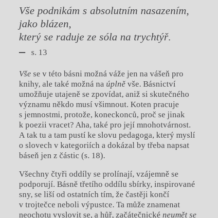
Vše podnikám s absolutním nasazením,
jako blázen,
který se raduje ze sóla na trychtýř.
s. 13
Vše
se v této básni možná váže jen na vášeň pro
knihy, ale také možná na
úplně
vše. Básnictví
umožňuje utajeně se zpovídat, aniž si skutečného
významu někdo musí všimnout. Koten pracuje
s jemnostmi, protože, koneckonců, proč se jinak
k poezii vracet? Aha, také pro její mnohotvárnost.
A tak tu a tam pustí ke slovu pedagoga, který myslí
o slovech v kategoriích a dokázal by třeba napsat
báseň jen z částic (s. 18).
Všechny čtyři oddíly se prolínají, vzájemně se
podporují. Básně třetího oddílu sbírky, inspirované
sny, se liší od ostatních tím, že častěji končí
v trojtečce neboli výpustce. Ta může znamenat
neochotu vyslovit se, a hůř, začátečnické
neumět se