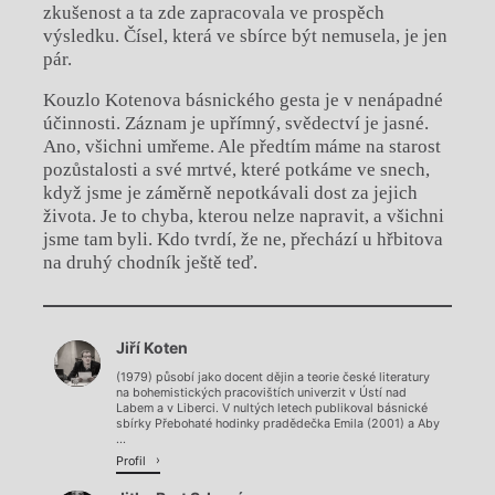
zkušenost a ta zde zapracovala ve prospěch
výsledku. Čísel, která ve sbírce být nemusela, je jen
pár.
Kouzlo Kotenova básnického gesta je v nenápadné
účinnosti. Záznam je upřímný, svědectví je jasné.
Ano, všichni umřeme. Ale předtím máme na starost
pozůstalosti a své mrtvé, které potkáme ve snech,
když jsme je záměrně nepotkávali dost za jejich
života. Je to chyba, kterou nelze napravit, a všichni
jsme tam byli. Kdo tvrdí, že ne, přechází u hřbitova
na druhý chodník ještě teď.
Chviličku.
Jiří Koten
Načítá se.
(1979) působí jako docent dějin a teorie české literatury
na bohemistických pracovištích univerzit v Ústí nad
Labem a v Liberci. V nultých letech publikoval básnické
sbírky Přebohaté hodinky pradědečka Emila (2001) a Aby
...
Profil