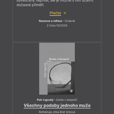
usvědčený nepřítel, ale je možné s ním uzavřít
dočasné příměří.
Přečíst
Recenze a reflexe
– Dvakrát
Z čísla 10/2026
Petr Ligocký
–
Doma v bezpečí
Všechny podoby jednoho muže
Reflektuje Jitka Bret Srbová