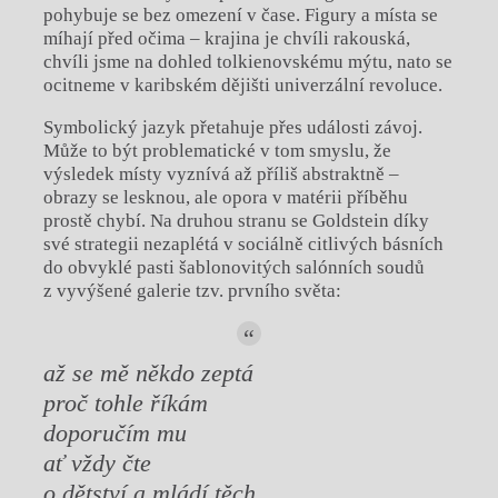
pohybuje se bez omezení v čase. Figury a místa se
míhají před očima – krajina je chvíli rakouská,
chvíli jsme na dohled tolkienovskému mýtu, nato se
ocitneme v karibském dějišti univerzální revoluce.
Symbolický jazyk přetahuje přes události závoj.
Může to být problematické v tom smyslu, že
výsledek místy vyznívá až příliš abstraktně –
obrazy se lesknou, ale opora v matérii příběhu
prostě chybí. Na druhou stranu se Goldstein díky
své strategii nezaplétá v sociálně citlivých básních
do obvyklé pasti šablonovitých salónních soudů
z vyvýšené galerie tzv. prvního světa:
až se mě někdo zeptá
proč tohle říkám
doporučím mu
ať vždy čte
o dětství a mládí těch