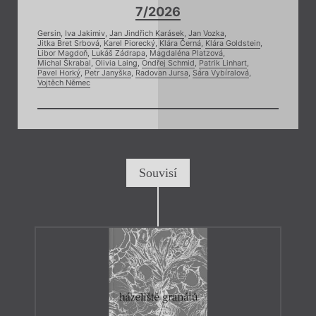
7/2026
Gersin
,
Iva Jakimiv
,
Jan Jindřich Karásek
,
Jan Vozka
,
Jitka Bret Srbová
,
Karel Piorecký
,
Klára Černá
,
Klára Goldstein
,
Libor Magdoň
,
Lukáš Zádrapa
,
Magdaléna Platzová
,
Michal Škrabal
,
Olivia Laing
,
Ondřej Schmid
,
Patrik Linhart
,
Pavel Horký
,
Petr Janyška
,
Radovan Jursa
,
Sára Vybíralová
,
Vojtěch Němec
Souvisí