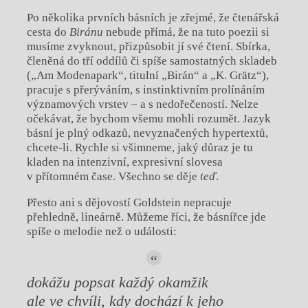
Po několika prvních básních je zřejmé, že čtenářská
cesta do
Biránu
nebude přímá, že na tuto poezii si
musíme zvyknout, přizpůsobit jí své čtení. Sbírka,
členěná do tří oddílů či spíše samostatných skladeb
(„Am Modenapark“, titulní „Birán“ a „K. Grätz“),
pracuje s přerýváním, s instinktivním prolínáním
významových vrstev – a s nedořečeností. Nelze
očekávat, že bychom všemu mohli rozumět. Jazyk
básní je plný odkazů, nevyznačených hypertextů,
chcete-li. Rychle si všimneme, jaký důraz je tu
kladen na intenzivní, expresivní slovesa
v přítomném čase. Všechno se děje
teď
.
Přesto ani s dějovostí Goldstein nepracuje
přehledně, lineárně. Můžeme říci, že básnířce jde
spíše o melodie než o události:
dokážu popsat každý okamžik
ale ve chvíli, kdy dochází k jeho