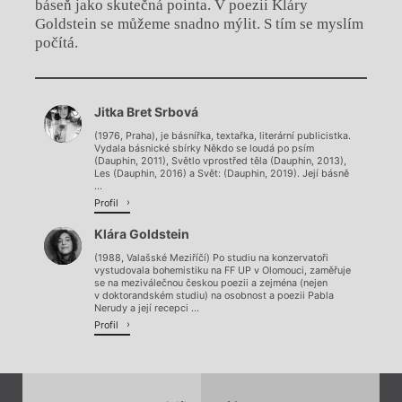
báseň jako skutečná pointa. V poezii Kláry
Goldstein se můžeme snadno mýlit. S tím se myslím
počítá.
Chviličku.
Jitka Bret Srbová
Načítá se.
(1976, Praha), je básnířka, textařka, literární publicistka.
Vydala básnické sbírky Někdo se loudá po psím
(Dauphin, 2011), Světlo vprostřed těla (Dauphin, 2013),
Les (Dauphin, 2016) a Svět: (Dauphin, 2019). Její básně
...
Profil
Klára Goldstein
(1988, Valašské Meziříčí) Po studiu na konzervatoři
vystudovala bohemistiku na FF UP v Olomouci, zaměřuje
se na meziválečnou českou poezii a zejména (nejen
v doktorandském studiu) na osobnost a poezii Pabla
Nerudy a její recepci ...
Profil