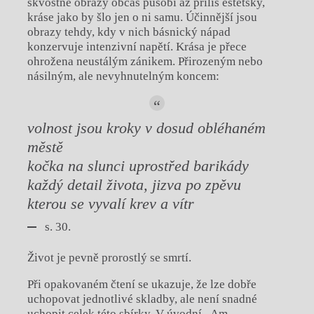
skvostné obrazy občas působí až příliš estétsky,
kráse jako by šlo jen o ni samu. Účinnější jsou
obrazy tehdy, kdy v nich básnický nápad
konzervuje intenzivní napětí. Krása je přece
ohrožena neustálým zánikem. Přirozeným nebo
násilným, ale nevyhnutelným koncem:
volnost jsou kroky v dosud obléhaném
městě
kočka na slunci uprostřed barikády
každý detail života, jizva po zpěvu
kterou se vyvalí krev a vítr
s. 30.
Život je pevně prorostlý se smrtí.
Při opakovaném čtení se ukazuje, že lze dobře
uchopovat jednotlivé skladby, ale není snadné
uchopit celek této sbírky. V úvodní „Am