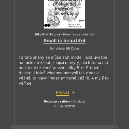
Jitka Bret Srbová
–
Přímluva za malé věci
Small is beautiful
Reflektuje Jiří Zizler
I z této snahy se může stát model, jenž uvázne
na mělčině všeobjímající manýry, ale k tomu má
neokázale zelená poezie Jitky Bret Srbové
daleko. I když všechno nemyslí tak docela
vážně, to hlavní myslí smrtelně vážně. A my jí to
věříme.
Přečíst
Recenze a reflexe
– Dvakrát
Z čísla 1/2026