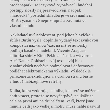
Modenapark“ se jazykové, vyprávěcí i hudební
postupy složily nejpřesvědčivěji, naopak
„hradecká“ poslední skladba je ve srovnání s ní
příliš významově neprostupná a zavinutá ve
vlastním kódu.
Nakladatelství Adolescent, pod jehož hlavičkou
sbírka
Birán
vyšla, doplnilo vydaný text zvukovou
kompozicí nazvanou
Vize
, na níž se autorsky
podílejí básník a hudebník Vicente Araguas,
editorka sbírky Kino Peklo a básník a výtvarník
Aleš Kauer. Goldstein svůj text i svůj hlas
v nahrávkách nechává podmalovat i deformovat,
podléhat elektronickému výkladu. Výsledek je
přirozeně zneklidňující, na druhou stranu básně
v hudbě nabízejí nové refrény.
Kniha, která vzdoruje, je kniha, ke které se můžeme
chtít vracet, protože se nevyčerpává, neukáže se
celá na první ani na druhé čtení. Verš, který jsme
minule četli jako vedlejší motiv, může náhle nasvítit