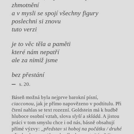
zhmotnění
a v mysli se spojí všechny figury
poslechni si znovu
tuto verzi
je to věc těla a paměti
které nám nepatří
ale za nimiž jsme
bez přestání
s. 20.
Báseň možná byla nejprve barokní písní,
ciacconou
, jak je přímo napovězeno v podtitulu. Při
čtení nahlas se text rozezní. Goldstein má k hudbě
hluboce osobní vztah, slova
slyší
a
skládá.
A jistou
práci v tom smyslu chce i od nás, básně obsahují
přímé výzvy:
„představ si hoboj na počátku / druhé