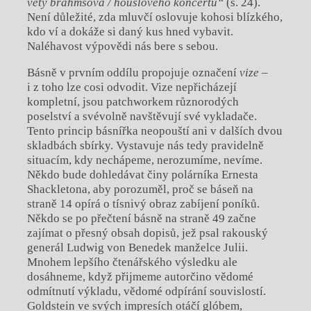
věty brahmsova / houslového koncertu“
(s. 24).
Není důležité, zda mluvčí oslovuje kohosi blízkého,
kdo ví a dokáže si daný kus hned vybavit.
Naléhavost výpovědi nás bere s sebou.
Básně v prvním oddílu propojuje označení
vize
–
i z toho lze cosi odvodit. Vize nepřicházejí
kompletní, jsou patchworkem různorodých
poselství a svévolně navštěvují své vykladače.
Tento princip básnířka neopouští ani v dalších dvou
skladbách sbírky. Vystavuje nás tedy pravidelně
situacím, kdy nechápeme, nerozumíme, nevíme.
Někdo bude dohledávat činy polárníka Ernesta
Shackletona, aby porozuměl, proč se báseň na
straně 14 opírá o tísnivý obraz zabíjení poníků.
Někdo se po přečtení básně na straně 49 začne
zajímat o přesný obsah dopisů, jež psal rakouský
generál Ludwig von Benedek manželce Julii.
Mnohem lepšího čtenářského výsledku ale
dosáhneme, když přijmeme autorčino vědomé
odmítnutí výkladu, vědomé odpírání souvislostí.
Goldstein ve svých impresích otáčí glóbem,