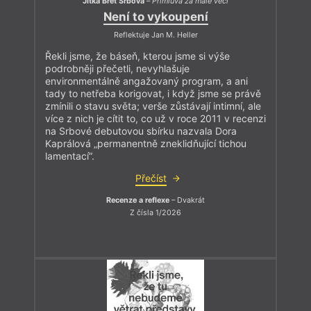
Jitka Bret Srbová
–
Přímluva za malé věci
Není to vykoupení
Reflektuje Jan M. Heller
Řekli jsme, že báseň, kterou jsme si výše
podrobněji přečetli, nevyhlašuje
environmentálně angažovaný program, a ani
tady to netřeba korigovat, i když jsme se právě
zmínili o stavu světa; verše zůstávají intimní, ale
více z nich je cítit to, co už v roce 2011 v recenzi
na Srbové debutovou sbírku nazvala Dora
Kaprálová „permanentně zneklidňující tichou
lamentací“.
Přečíst
Recenze a reflexe
– Dvakrát
Z čísla 1/2026