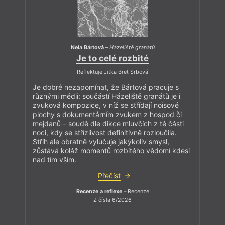
Nela Bártová
–
Házeliště granátů
Je to celé rozbité
Reflektuje Jitka Bret Srbová
Je dobré nezapomínat, že Bártová pracuje s
různými médii: součástí Házeliště granátů je i
zvuková kompozice, v níž se střídají noisové
plochy s dokumentárním zvukem z hospod či
mejdanů – soudě dle dikce mluvčích z té části
noci, kdy se střízlivost definitivně rozloučila.
Střih ale obratně vylučuje jakýkoliv smysl,
zůstává koláž momentů rozbitého vědomí kdesi
nad tím vším.
Přečíst
Recenze a reflexe
– Recenze
Z čísla 6/2026