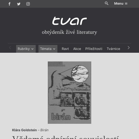
Menu
obtýdeník živé literatury
Rubriky
Témata
Ravt
Akce
Příležitosti
Tvárnice
Archiv
Beletrie
Ženy v katolické literatuře
Drobná publicistika
Právě vychází
Esejistika
Mauzoleum
Recenze a reflexe
Divadlo
Reportáže
Historie kolonialismu
Rozhovory
Dokument
Výroční ceny
Klára Goldstein
–
Birán