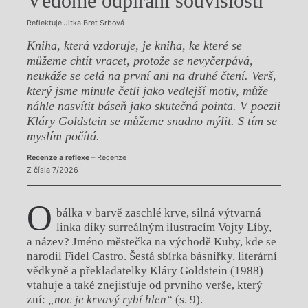
Vědomé odpírání souvislostí
Reflektuje Jitka Bret Srbová
Kniha, která vzdoruje, je kniha, ke které se
můžeme chtít vracet, protože se nevyčerpává,
neukáže se celá na první ani na druhé čtení. Verš,
který jsme minule četli jako vedlejší motiv, může
náhle nasvítit báseň jako skutečná pointa. V poezii
Kláry Goldstein se můžeme snadno mýlit. S tím se
myslím počítá.
Recenze a reflexe
– Recenze
Z čísla 7/2026
O
bálka v barvě zaschlé krve, silná výtvarná
linka díky surreálným ilustracím Vojty Líby,
a název? Jméno městečka na východě Kuby, kde se
narodil Fidel Castro. Šestá sbírka básnířky, literární
vědkyně a překladatelky Kláry Goldstein (1988)
vtahuje a také znejisťuje od prvního verše, který
zní:
„noc je krvavý rybí hlen“
(s. 9).