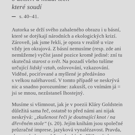
které soudí
s. 40–41.
Autorka se drží svého zahaleného obrazu i u básní,
které se dotýkají národních a ekologických krizí.
Zároveň, jak jsme řekli, je opora v realitě u vize
vždy jen okrajová. Z básní nemusíme (resp. zde ani
nemůžeme) vyčíst jasné pozice kromě jediné: zní tu
skutečná
starost o svět
. Na pozadí všeho tušíme
určující
lidský vztah
, oslovování, vzkazování.
Viděné, pociťované a myšlené je předáváno
s velkou naléhavostí. V tomto případě se neskrývá
nic a snadno porozumíme: zakusíš, co vnímám já =
jsi se mnou, nezůstaneš lhostejný.
Musíme si všimnout, jak je v poezii Kláry Goldstein
důležitá sama řeč, ostatně to před námi ani nijak
neskrývá:
„zkušenost řeči je doutnající knot / na
dřevěném stole“
(s. 20). Jejím knihám jsou společné
průzračné imprese, jazyková vynalézavost. Pravda,