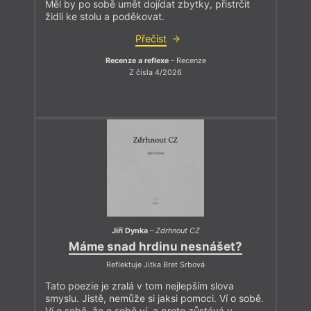
Měl by po sobě umět dojídat zbytky, přistrčit
židli ke stolu a poděkovat.
Přečíst
Recenze a reflexe
– Recenze
Z čísla 4/2026
Jiří Dynka
–
Zdrhnout CZ
Máme snad hrdinu nesnášet?
Reflektuje Jitka Bret Srbová
Tato poezie je zralá v tom nejlepším slova
smyslu. Jistě, nemůže si jaksi pomoci. Ví o sobě.
Ví o sobě, že o sobě ví, a proto zůstává v