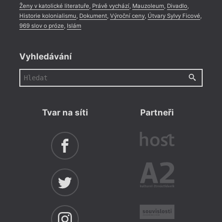
Ženy v katolické literatuře
,
Právě vychází
,
Mauzoleum
,
Divadlo
,
Historie kolonialismu
,
Dokument
,
Výroční ceny
,
Útvary Sylvy Ficové
,
969 slov o próze
,
Islám
Vyhledávání
Tvar na síti
Partneři