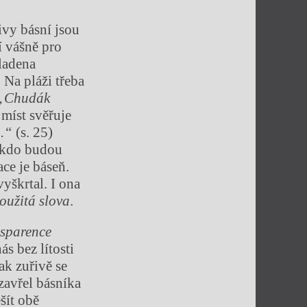
ivy básní jsou
í vášně pro
kladena
 Na pláži třeba
„Chudák
 míst svěřuje
u.“
(s. 25)
, kdo budou
ace je báseň.
vyškrtal. I ona
oužitá slova
.
sparence
s bez lítosti
ak zuřivě se
 zavřel básníka
šít obě