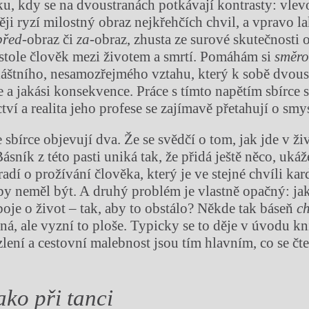
u, kdy se na dvoustranách potkávají kontrasty: vlev
ěji ryzí milostný obraz nejkřehčích chvil, a vpravo l
před
-obraz či
za-
obraz, zhusta ze surové skutečnosti 
a stole člověk mezi životem a smrtí. Pomáhám si
směr
láštního, nesamozřejmého vztahu, který k sobě dvous
e a jakási konsekvence. Práce s tímto napětím sbírce 
ví a realita jeho profese se zajímavě přetahují o smy
sbírce objevují dva. Že se svědčí o tom, jak jde v živ
Básník z této pasti uniká tak, že přidá ještě něco, ukáž
adí o prožívání člověka, který je ve stejné chvíli ka
by neměl být. A druhý problém je vlastně opačný: jak
boje o život – tak, aby to obstálo? Někde tak báseň
ch
ná, ale vyzní to ploše. Typicky se to děje v úvodu kn
lení a cestovní malebnost jsou tím hlavním, co se čte
ako při tanci