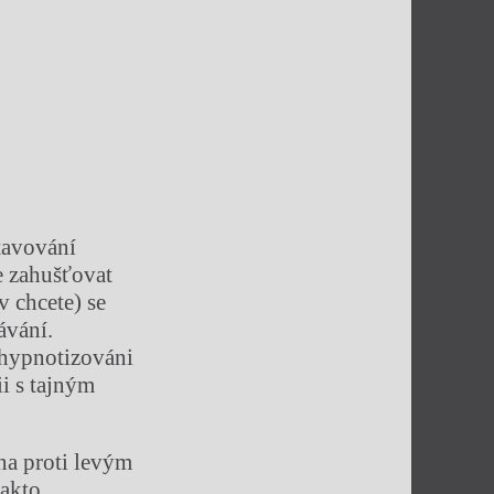
tavování
e zahušťovat
v chcete) se
ávání.
m hypnotizováni
i s tajným
éna proti levým
takto