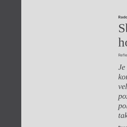
Výroční cen
Rado
S
h
Refl
Je
ko
ve
po
po
ta