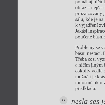
pomáhají účink
obraz – nejčast
prozaizovaný
sálu, kde je n
k vyjádření zv
Jakási inspirac
poučené básnict
Problémy se ve 
básni nestačí. 
Třeba cosi vyzr
a ničím jiným 
cokoliv vedle 
možná i je krás
milostné okouz
předkládá:
nesla ses j