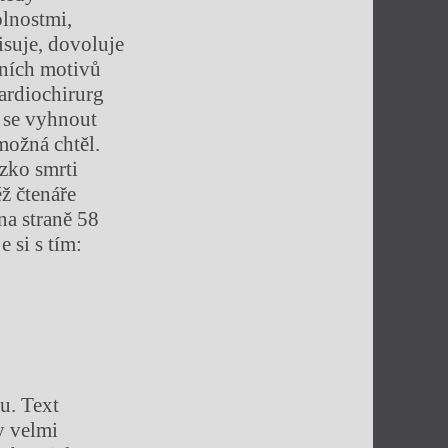
olnostmi,
isuje, dovoluje
álních motivů
kardiochirurg
m se vyhnout
možná chtěl.
ízko smrti
éž čtenáře
na straně 58
 si s tím:
hu. Text
y velmi