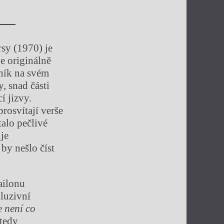
rsy (1970) je
e originálně
sník na svém
, snad části
í jizvy.
rosvítají verše
talo pečlivé
uje
 by nešlo číst
ailonu
kluzivní
e není co
 tedy