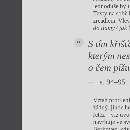
jednoduše by t
Texty na sobě 
zrcadlem. Vle
do tlamy / jak 
S tím křiš
kterým nes
o čem píšu
s. 94–95
Vztah protileh
žádný, jinde ho
řetěz – viz ú
navrhuje ve sv
Borkovec, když