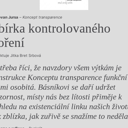
y
van Jursa
–
Koncept transparence
bírka kontrolovaného
oření
ektuje Jitka Bret Srbová
 třeba říci, že navzdory všem výtkám je
nstrukce Konceptu transparence funkční
lmi osobitá. Básníkovi se daří udržet
zornost, místy nás bez lítosti přiměje k
hledu na existenciální linku našich život
k zblízka, jak zuřivě se snažíme to neděla