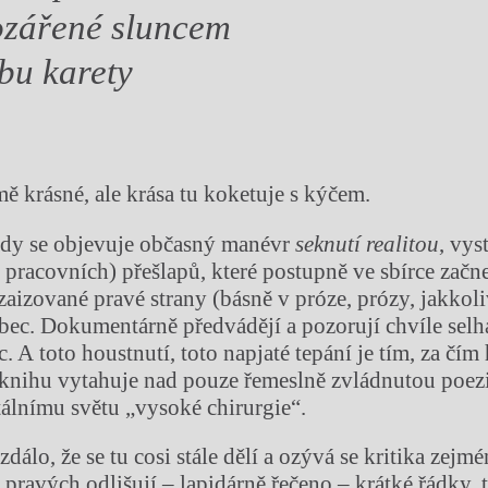
 ozářené sluncem
bu karety
mě krásné, ale krása tu koketuje s kýčem.
ady se objevuje občasný manévr
seknutí realitou
, vys
 pracovních) přešlapů, které postupně ve sbírce začn
zaizované pravé strany (básně v próze, prózy, jakkoli
bec. Dokumentárně předvádějí a pozorují chvíle selh
. A toto houstnutí, toto napjaté tepání je tím, za čí
 knihu vytahuje nad pouze řemeslně zvládnutou poezi
tálnímu světu „vysoké chirurgie“.
zdálo, že se tu cosi stále dělí a ozývá se kritika zejm
 pravých odlišují – lapidárně řečeno – krátké řádky, 