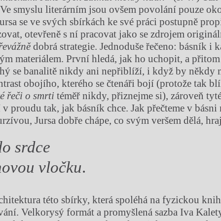
 Ve smyslu literárním jsou ovšem povolání pouze ok
Jursa se ve svých sbírkách ke své práci postupně prop
azovat, otevřeně s ní pracovat jako se zdrojem origin
řevážně
dobrá strategie. Jednoduše řečeno: básník i 
jným materiálem. První hledá, jak ho uchopit, a přito
hý se banalitě nikdy ani nepřiblíží, i když by někdy 
trast obojího, kterého se čtenáři bojí (protože tak bl
ké řeči o smrti
téměř nikdy, přiznejme si), zároveň tyt
í v proudu tak, jak básník chce. Jak přečteme v básni 
rzívou, Jursa dobře chápe, co svým veršem dělá, hraje
do srdce
hovou vločku
.
chitektura této sbírky, která spoléhá na fyzickou kni
ování. Velkorysý formát a promyšlená sazba Iva Kalet