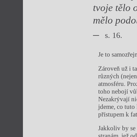
tvoje tělo
mělo podo
s. 16.
Je to samozřej
Zároveň už i t
různých (nejen
atmosféru. Pro
toho nebojí vů
Nezakrývají nic
jdeme, co tuto
přístupem k fa
Jakkoliv by se 
stranám, jež od