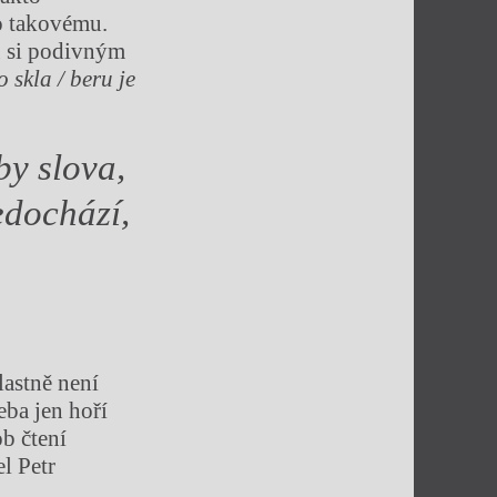
o takovému.
ou si podivným
o skla / beru je
by slova,
edochází,
lastně není
eba jen hoří
b čtení
l Petr