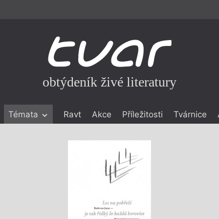
obtýdeník živé literatury
Témata
Ravt
Akce
Příležitosti
Tvárnice
ické literatuře
icistika
zí
eflexe
onialismu