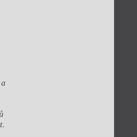
 a
ů
t.