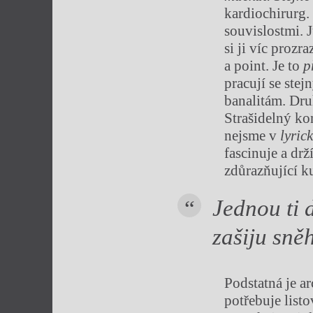
kardiochirurg.
souvislostmi. 
si ji víc prozr
a point. Je to
p
pracují se ste
banalitám. Dru
Strašidelný kon
nejsme v
lyric
fascinuje a drž
zdůrazňující ku
Jednou ti 
zašiju sně
Podstatná je ar
potřebuje list