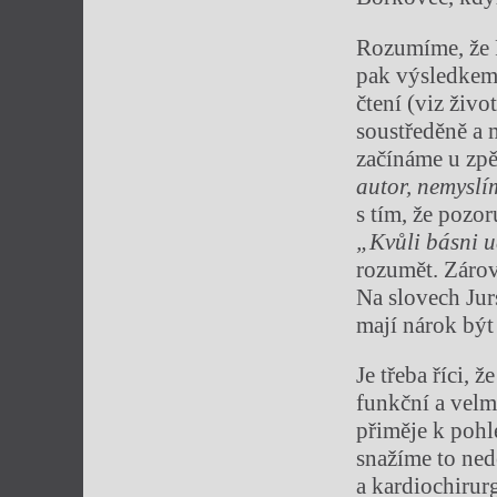
Rozumíme, že R
pak výsledkem 
čtení (viz živo
soustředěně a 
začínáme u zpě
autor, nemyslí
s tím, že pozor
„Kvůli básni u
rozumět. Zárove
Na slovech Jurs
mají nárok být
Je třeba říci,
funkční a velmi
přiměje k pohle
snažíme to nedě
a kardiochirurg