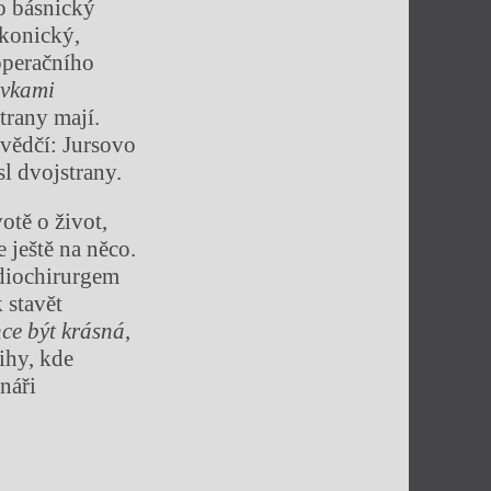
o básnický
akonický,
operačního
ovkami
trany mají.
svědčí: Jursovo
sl dvojstrany.
otě o život,
e ještě na něco.
rdiochirurgem
 stavět
ce být krásná
,
ihy, kde
náři