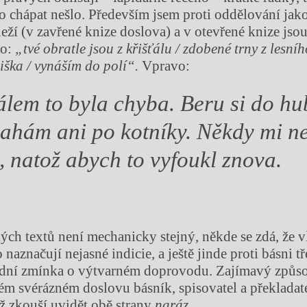
o chápat nešlo. Především jsem proti oddělování jak
leží (v zavřené knize doslova) a v otevřené knize js
vo:
„tvé obratle jsou z křišťálu / zdobené trny z lesníh
liška / vynáším do polí“.
Vpravo:
ťálem to byla chyba. Beru si do hu
ahám ani po kotníky. Někdy mi n
, natož abych to vyfoukl znova.
lých textů není mechanicky stejný, někde se zdá, že v
 naznačují nejasné indicie, a ještě jinde proti básni tř
vodní zmínka o výtvarném doprovodu. Zajímavý způso
ém svérázném doslovu básník, spisovatel a překladate
 zkouší uvidět obě strany
naráz.