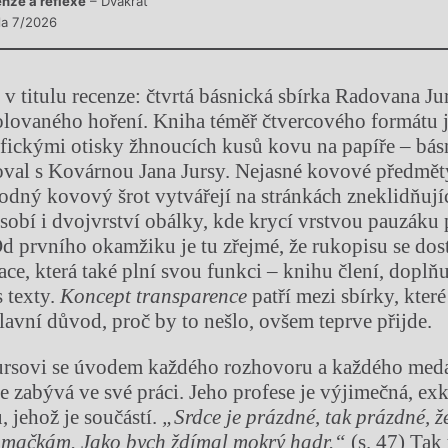
nze a reflexe
– Dvakrát
sla 7/2026
 v titulu recenze: čtvrtá básnická sbírka Radovana Ju
olovaného hoření. Kniha téměř čtvercového formátu j
afickými otisky žhnoucích kusů kovu na papíře – bá
oval s Kovárnou Jana Jursy. Nejasné kovové předměty
hodný kovový šrot vytvářejí na stránkách zneklidňujíc
obí i dvojvrství obálky, kde krycí vrstvou pauzáku p
 Od prvního okamžiku je tu zřejmé, že rukopisu se dos
ace, která také plní svou funkci – knihu člení, doplň
 texty.
Koncept transparence
patří mezi sbírky, které
hlavní důvod, proč by to nešlo, ovšem teprve přijde.
rsovi se úvodem každého rozhovoru a každého med
e zabývá ve své práci. Jeho profese je výjimečná, ex
, jehož je součástí.
„Srdce je prázdné, tak prázdné, ž
ě mačkám. Jako bych ždímal mokrý hadr.“
(s. 47) Tak