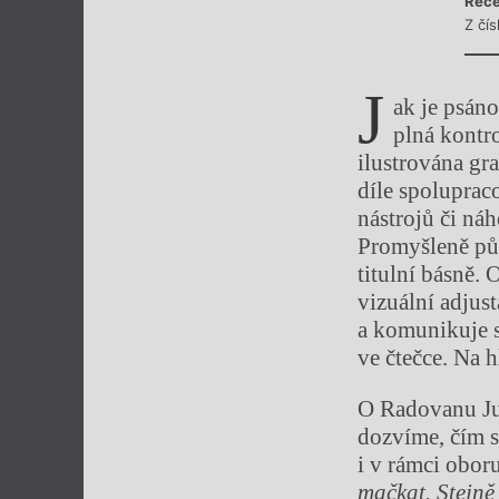
Rece
Z čí
J
ak je psáno
plná kontr
ilustrována gr
díle spoluprac
nástrojů či ná
Promyšleně půs
titulní básně.
vizuální adjust
a komunikuje s
ve čtečce. Na 
O Radovanu Ju
dozvíme, čím s
i v rámci oboru
mačkat. Stejn