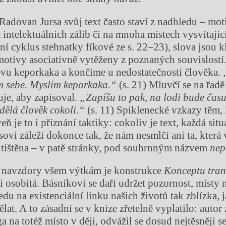
adovan Jursa svůj text často staví z nadhledu – mot
intelektuálních zálib či na mnoha místech vysvítajíc
tní cyklus stehnatky fíkové ze s. 22–23), slova jsou 
motivy asociativně vytěženy z poznaných souvislostí.
vu keporkaka a končíme u nedostatečnosti člověka.
m sebe. Myslím keporkaka.“
(s. 21) Mluvčí se na řadě
uje, aby zapisoval.
„Zapíšu to pak, na lodi bude čas
dělá člověk cokoli.“
(s. 11) Spiklenecké vzkazy těm
ň je to i přiznání taktiky: cokoliv je text, každá situ
ovi záleží dokonce tak, že nám nesmlčí ani ta, která 
 tištěna – v patě stránky, pod souhrnným názvem
nep
 že navzdory všem výtkám je konstrukce
Konceptu tran
 osobitá. Básníkovi se daří udržet pozornost, místy ná
du na existenciální linku našich životů tak zblízka, j
lat. A to zásadní se v knize zřetelně vyplatilo: autor
a na totéž místo v ději, odvážil se dosud nejtěsněji se