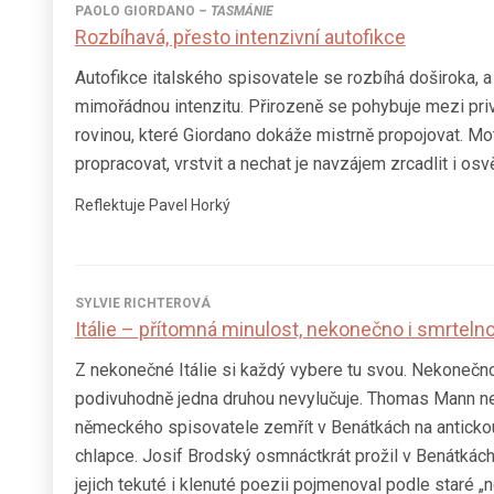
PAOLO GIORDANO
–
TASMÁNIE
Rozbíhavá, přesto intenzivní autofikce
Autofikce italského spisovatele se rozbíhá doširoka, a
mimořádnou intenzitu. Přirozeně se pohybuje mezi privá
rovinou, které Giordano dokáže mistrně propojovat. Mo
propracovat, vrstvit a nechat je navzájem zrcadlit i osvě
Reflektuje Pavel Horký
SYLVIE RICHTEROVÁ
Itálie – přítomná minulost, nekonečno i smrteln
Z nekonečné Itálie si každý vybere tu svou. Nekonečno
podivuhodně jedna druhou nevylučuje. Thomas Mann n
německého spisovatele zemřít v Benátkách na anticko
chlapce. Josif Brodský osmnáctkrát prožil v Benátkách
jejich tekuté i klenuté poezii pojmenoval podle staré 