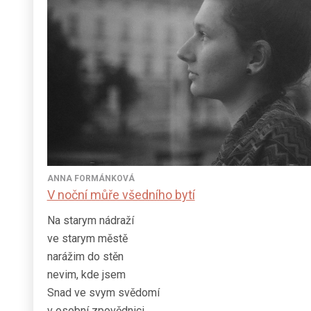
ANNA FORMÁNKOVÁ
V noční můře všedního bytí
Na starym nádraží
ve starym městě
narážim do stěn
nevim, kde jsem
Snad ve svym svědomí
v osobní zpovědnici