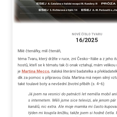
NOVÉ ČÍSLO TVARU
16/2025
Milé čtenářky, milí čtenáři,
téma Tvaru, který držíte v ruce, zní Česko–Itálie a z jeho it
hostů, kteří se k tématu tak či onak vztahují, mám velikou
je
Martina Mecco
, italská literární badatelka a překladatelk
dík za pomoc s přípravou čísla. Martina má nejen silný vzt
také toulavé boty a nevšední životní příběh (s. 4–6):
Já jsem na vesnici do patnácti let neměla mobil ani
s internetem. Měli jsme sice televizi, ale jenom pár
kanálů, nic extra. Ale moje mamka mi často kupoval
týden mi koupila knížku, takže jsem si hodně četla.