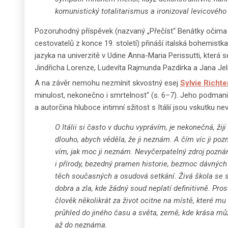
komunistický totalitarismus a ironizoval levicového 
Pozoruhodný příspěvek (nazvaný „Přečíst“ Benátky očima 
cestovatelů z konce 19. století) přináší italská bohemist
jazyka na univerzitě v Udine Anna-Maria Perissutti, která 
Jindřicha Lorenze, Ludevíta Rajmunda Pazdírka a Jana Jelí
A na závěr nemohu nezmínit skvostný esej
Sylvie Richte
minulost, nekonečno i smrtelnost“ (s. 6–7). Jeho podmani
a autorčina hluboce intimní sžitost s Itálií jsou vskutku n
O Itálii si často v duchu vyprávím, je nekonečná, žiji
dlouho, abych věděla, že ji neznám. A čím víc ji poz
vím, jak moc ji neznám. Nevyčerpatelný zdroj poznán
i přírody, bezedný pramen historie, bezmoc dávných
těch současných a osudová setkání. Živá škola se 
dobra a zla, kde žádný soud neplatí definitivně. Pros
člověk několikrát za život ocitne na místě, které m
průhled do jiného času a světa, země, kde krása mů
až do neznáma.