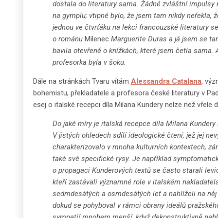
dostala do literatury sama. Žádné zvláštní impulsy 
na gymplu; vtipné bylo, že jsem tam nikdy neřekla, ž
jednou ve čtvrťáku na lekci francouzské literatury s
o románu
Milenec
Marguerite Duras a já jsem se t
bavila otevřeně o knížkách, které jsem četla sama.
profesorka byla v šoku.
Dále na stránkách Tvaru vítám
Alessandra Catalana
, vý
bohemistu, překladatele a profesora české literatury v Pad
esej o italské recepci díla Milana Kundery nelze než vřele d
Do jaké míry je italská recepce díla Milana Kundery 
V jistých ohledech sdílí ideologické čtení, jež jej ne
charakterizovalo v mnoha kulturních kontextech, zá
také své specifické rysy. Je například symptomatick
o propagaci Kunderových textů se často starali levi
kteří zastávali významné role v italském nakladate
sedmdesátých a osmdesátých let a nahlíželi na něj 
dokud se pohyboval v rámci obrany ideálů pražského
sympatií mnohem menší, když dekonstruktivně nahl