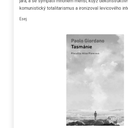
jara, a se sympatií mnohem menší, když dekonstruktivn
komunistický totalitarismus a ironizoval levicového int
Esej