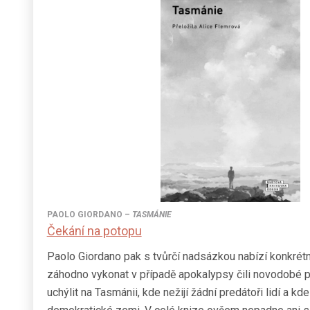
PAOLO GIORDANO
–
TASMÁNIE
Čekání na potopu
Paolo Giordano pak s tvůrčí nadsázkou nabízí konkrétn
záhodno vykonat v případě apokalypsy čili novodobé p
uchýlit na Tasmánii, kde nežijí žádní predátoři lidí a k