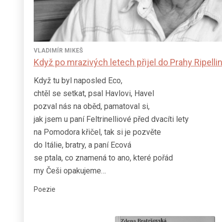
VLADIMÍR MIKEŠ
Když po mrazivých letech přijel do Prahy Ripelli
Když tu byl naposled Eco,
chtěl se setkat, psal Havlovi, Havel
pozval nás na oběd, pamatoval si,
jak jsem u paní Feltrinelliové před dvacíti lety
na Pomodora křičel, tak si je pozvěte
do Itálie, bratry, a paní Ecová
se ptala, co znamená to ano, které pořád
my Češi opakujeme…
Poezie