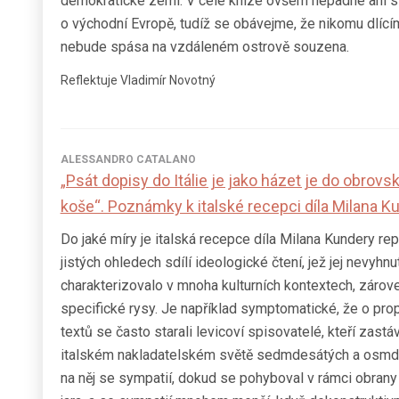
demokratické zemi. V celé knize ovšem nepadne ani s
o východní Evropě, tudíž se obávejme, že nikomu dlící
nebude spása na vzdáleném ostrově souzena.
Reflektuje Vladimír Novotný
ALESSANDRO CATALANO
„Psát dopisy do Itálie je jako házet je do obro
koše“. Poznámky k italské recepci díla Milana K
Do jaké míry je italská recepce díla Milana Kundery rep
jistých ohledech sdílí ideologické čtení, jež jej nevyhnu
charakterizovalo v mnoha kulturních kontextech, zárov
specifické rysy. Je například symptomatické, že o pr
textů se často starali levicoví spisovatelé, kteří zastá
italském nakladatelském světě sedmdesátých a osmdes
na něj se sympatií, dokud se pohyboval v rámci obrany