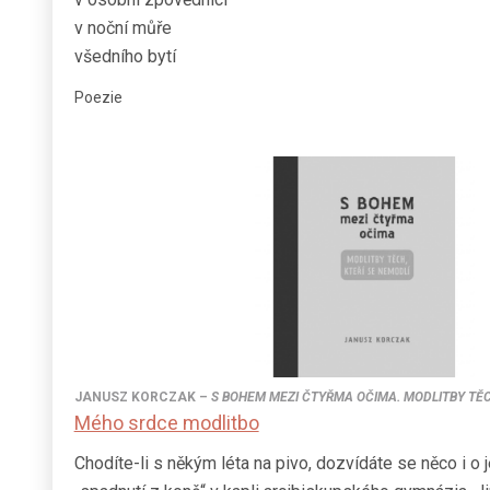
v noční můře
všedního bytí
Poezie
JANUSZ KORCZAK
–
S BOHEM MEZI ČTYŘMA OČIMA. MODLITBY TĚC
Mého srdce modlitbo
Chodíte-li s někým léta na pivo, dozvídáte se něco i o 