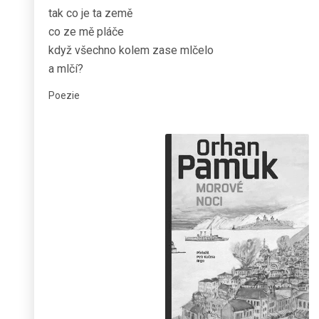
tak co je ta země
co ze mě pláče
když všechno kolem zase mlčelo
a mlčí?
Poezie