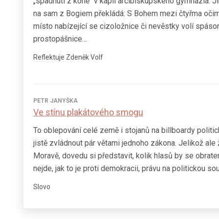
„spadnutí z koně“ v kapli arcibiskupského gymnázia. J
na sam z Bogiem překládá: S Bohem mezi čtyřma očim
místo nabízející se cizoložnice či nevěstky volí spáso
prostopášnice…
Reflektuje Zdeněk Volf
PETR JANYŠKA
Ve stínu plakátového smogu
To oblepování celé země i stojanů na billboardy politic
jistě zvládnout pár větami jednoho zákona. Jelikož ale
Moravě, dovedu si představit, kolik hlasů by se obrate
nejde, jak to je proti demokracii, právu na politickou sou
Slovo