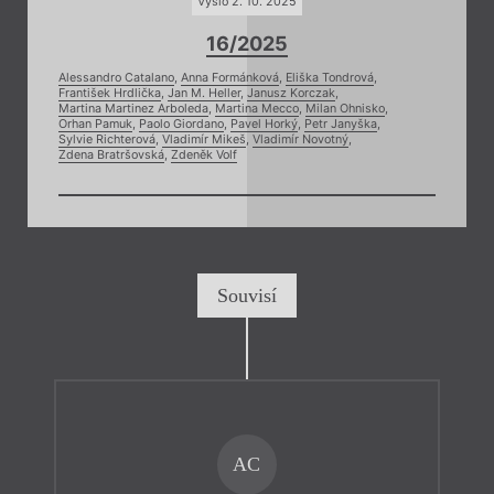
Vyšlo 2. 10. 2025
16/2025
Alessandro Catalano
,
Anna Formánková
,
Eliška Tondrová
,
František Hrdlička
,
Jan M. Heller
,
Janusz Korczak
,
Martina Martinez Arboleda
,
Martina Mecco
,
Milan Ohnisko
,
Orhan Pamuk
,
Paolo Giordano
,
Pavel Horký
,
Petr Janyška
,
Sylvie Richterová
,
Vladimír Mikeš
,
Vladimír Novotný
,
Zdena Bratršovská
,
Zdeněk Volf
Souvisí
AC