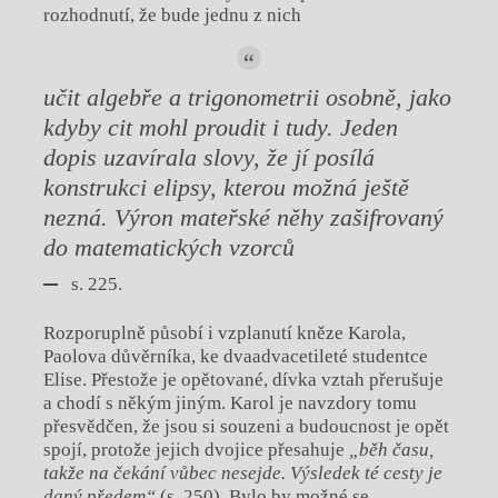
rozhodnutí, že bude jednu z nich
učit algebře a trigonometrii osobně,
jako
kdyby cit mohl proudit i tudy. Jeden
dopis uzavírala slovy, že jí posílá
konstrukci elipsy, kterou možná ještě
nezná. Výron mateřské něhy zašifrovaný
do matematických vzorců
s. 225.
Rozporuplně působí i vzplanutí kněze Karola,
Paolova důvěrníka, ke dvaadvacetileté studentce
Elise. Přestože je opětované, dívka vztah přerušuje
a chodí s někým jiným. Karol je navzdory tomu
přesvědčen, že jsou si souzeni a budoucnost je opět
spojí, protože jejich dvojice přesahuje
„běh času,
takže na čekání vůbec nesejde. Výsledek té cesty je
daný předem“
(s. 250). Bylo by možné se