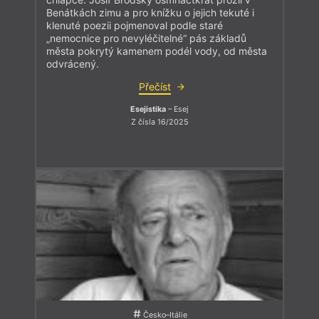
Benátkách zimu a pro knížku o jejich tekuté i
klenuté poezii pojmenoval podle staré
„nemocnice pro nevyléčitelné“ pás základů
města pokrytý kamenem podél vody, od města
odvrácený.
Přečíst
Esejistika
– Esej
Z čísla 16/2025
Česko–Itálie