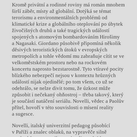
Kromě privátní a rodinné roviny má román mnohem
širší záběr, místy až globální. Dotýká se témat
terorismu a environmentálních problémů od
klimatické krize a globálního oteplování po úbytek
živočišných druhů a také tragických událostí
spojených s atomovým bombardováním Hirošimy
a Nagasaki. Giordano působivě připomíná několik
děsivých teroristických útoků v evropských
metropolích a tohle vědomí mu zabraňuje cítit se ve
velkoměstském prostoru nebo na rockovém
koncertu naprosto bezstarostně. Tyto vtíravé pocity
blízkého nebezpečí nejsou v kontextu hrůzných
událostí nijak ojedinělé; po tom všem, co už se
odehrálo, se nelze divit tomu, že úzkost může
způsobit i nečekaný ohňostroj – třeba takový, který
je součástí natáčení seriálu. Novelli, vědec a Paolův
přítel, hovoří v této souvislosti o mísení reality
a sugesce.
Novelli, italský univerzitní pedagog působící
v Paříži a znalec oblaků, na vypravěče silně