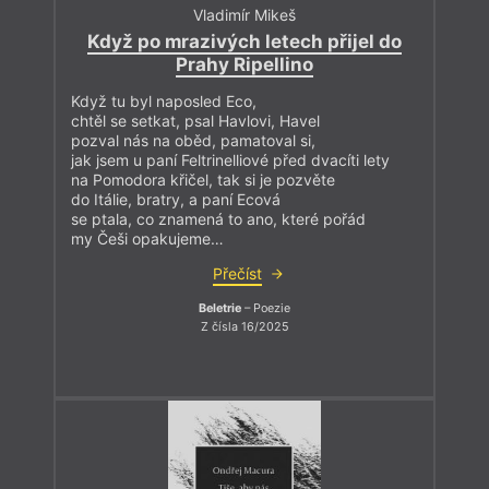
Vladimír Mikeš
Když po mrazivých letech přijel do
Prahy Ripellino
Když tu byl naposled Eco,
chtěl se setkat, psal Havlovi, Havel
pozval nás na oběd, pamatoval si,
jak jsem u paní Feltrinelliové před dvacíti lety
na Pomodora křičel, tak si je pozvěte
do Itálie, bratry, a paní Ecová
se ptala, co znamená to ano, které pořád
my Češi opakujeme…
Přečíst
Beletrie
– Poezie
Z čísla 16/2025