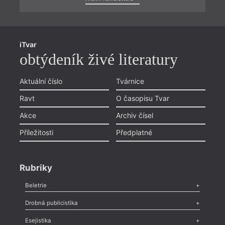
iTvar
obtýdeník živé literatury
Aktuální číslo
Tvárnice
Ravt
O časopisu Tvar
Akce
Archiv čísel
Příležitosti
Předplatné
Rubriky
Beletrie
Poezie
,
Próza
,
Dokumenty
,
Drama
,
Celá rubrika
Drobná publicistika
Odlesk
,
Zasláno
,
Nezařazené
,
Novinky v Tvaru
,
Slovo
,
Výročí
,
Esejistika