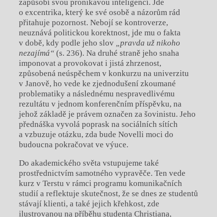
zapůsobí svou pronikavou inteligencí. Jde
o excentrika, který ke své osobě a názorům rád
přitahuje pozornost. Nebojí se kontroverze,
neuznává politickou korektnost, jde mu o fakta
v době, kdy podle jeho slov
„pravda už nikoho
nezajímá“
(s. 236). Na druhé straně jeho snaha
imponovat a provokovat i jistá zhrzenost,
způsobená neúspěchem v konkurzu na univerzitu
v Janově, ho vede ke zjednodušení zkoumané
problematiky a následnému nespravedlivému
rezultátu v jednom konferenčním příspěvku, na
jehož základě je právem označen za šovinistu. Jeho
přednáška vyvolá poprask na sociálních sítích
a vzbuzuje otázku, zda bude Novelli moci do
budoucna pokračovat ve výuce.
Do akademického světa vstupujeme také
prostřednictvím samotného vypravěče. Ten vede
kurz v Terstu v rámci programu komunikačních
studií a reflektuje skutečnost, že se dnes ze studentů
stávají klienti, a také jejich křehkost, zde
ilustrovanou na příběhu studenta Christiana,