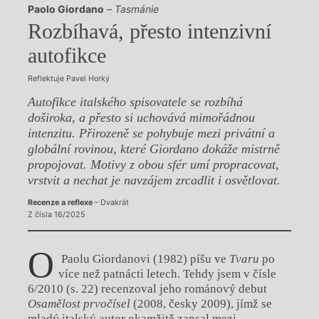
Paolo Giordano
–
Tasmánie
Rozbíhavá, přesto intenzivní
autofikce
Reflektuje Pavel Horký
Autofikce italského spisovatele se rozbíhá
doširoka, a přesto si uchovává mimořádnou
intenzitu. Přirozeně se pohybuje mezi privátní a
globální rovinou, které Giordano dokáže mistrně
propojovat. Motivy z obou sfér umí propracovat,
vrstvit a nechat je navzájem zrcadlit i osvětlovat.
Recenze a reflexe
– Dvakrát
Z čísla 16/2025
O
Paolu Giordanovi (1982) píšu ve
Tvaru
po
více než patnácti letech. Tehdy jsem v čísle
6/2010 (s. 22) recenzoval jeho románový debut
Osamělost prvočísel
(2008, česky 2009), jímž se
mladý italský autor okamžitě zapsal mezi