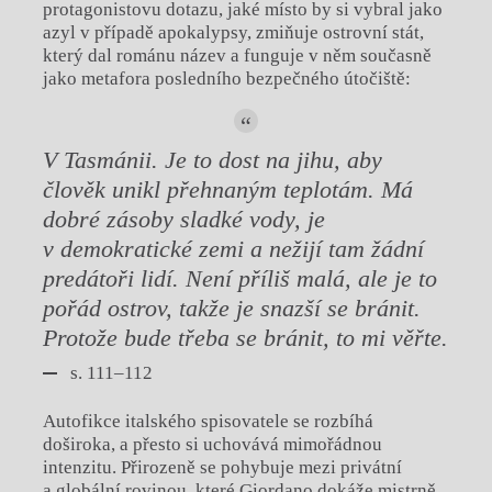
protagonistovu dotazu, jaké místo by si vybral jako
azyl v případě apokalypsy, zmiňuje ostrovní stát,
který dal románu název a funguje v něm současně
jako metafora posledního bezpečného útočiště:
V Tasmánii. Je to dost na jihu, aby
člověk unikl přehnaným teplotám. Má
dobré zásoby sladké vody, je
v demokratické zemi a nežijí tam žádní
predátoři lidí. Není příliš malá, ale je to
pořád ostrov, takže je snazší se bránit.
Protože bude třeba se bránit, to mi věřte.
s. 111–112
Autofikce italského spisovatele se rozbíhá
doširoka, a přesto si uchovává mimořádnou
intenzitu. Přirozeně se pohybuje mezi privátní
a globální rovinou, které Giordano dokáže mistrně