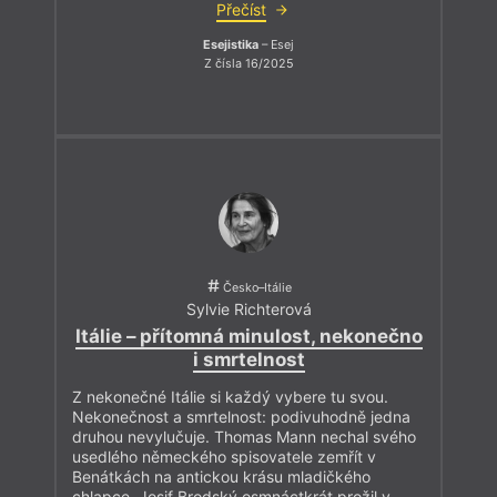
Přečíst
Esejistika
– Esej
Z čísla 16/2025
Česko–Itálie
Sylvie Richterová
Itálie – přítomná minulost, nekonečno
i smrtelnost
Z nekonečné Itálie si každý vybere tu svou.
Nekonečnost a smrtelnost: podivuhodně jedna
druhou nevylučuje. Thomas Mann nechal svého
usedlého německého spisovatele zemřít v
Benátkách na antickou krásu mladičkého
chlapce. Josif Brodský osmnáctkrát prožil v