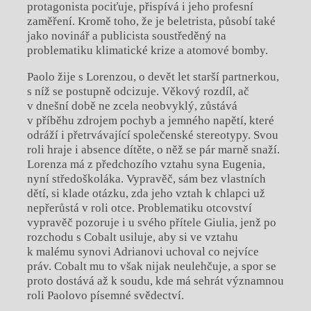
protagonista pociťuje, přispívá i jeho profesní
zaměření. Kromě toho, že je beletrista, působí také
jako novinář a publicista soustředěný na
problematiku klimatické krize a atomové bomby.
Paolo žije s Lorenzou, o devět let starší partnerkou,
s níž se postupně odcizuje. Věkový rozdíl, ač
v dnešní době ne zcela neobvyklý, zůstává
v příběhu zdrojem pochyb a jemného napětí, které
odráží i přetrvávající společenské stereotypy. Svou
roli hraje i absence dítěte, o něž se pár marně snaží.
Lorenza má z předchozího vztahu syna Eugenia,
nyní středoškoláka. Vypravěč, sám bez vlastních
dětí, si klade otázku, zda jeho vztah k chlapci už
nepřerůstá v roli otce. Problematiku otcovství
vypravěč pozoruje i u svého přítele Giulia, jenž po
rozchodu s Cobalt usiluje, aby si ve vztahu
k malému synovi Adrianovi uchoval co nejvíce
práv. Cobalt mu to však nijak neulehčuje, a spor se
proto dostává až k soudu, kde má sehrát významnou
roli Paolovo písemné svědectví.