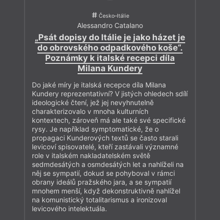
Česko–Itálie
Alessandro Catalano
„Psát dopisy do Itálie je jako házet je
do obrovského odpadkového koše“.
Poznámky k italské recepci díla
Milana Kundery
Do jaké míry je italská recepce díla Milana
Kundery reprezentativní? V jistých ohledech sdílí
ideologické čtení, jež jej nevyhnutelně
charakterizovalo v mnoha kulturních
kontextech, zároveň má ale také své specifické
rysy. Je například symptomatické, že o
propagaci Kunderových textů se často starali
levicoví spisovatelé, kteří zastávali významné
role v italském nakladatelském světě
sedmdesátých a osmdesátých let a nahlíželi na
něj se sympatií, dokud se pohyboval v rámci
obrany ideálů pražského jara, a se sympatií
mnohem menší, když dekonstruktivně nahlížel
na komunistický totalitarismus a ironizoval
levicového intelektuála.