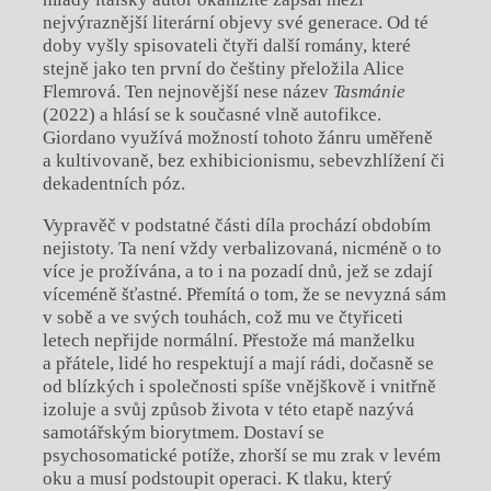
nejvýraznější literární objevy své generace. Od té
doby vyšly spisovateli čtyři další romány, které
stejně jako ten první do češtiny přeložila Alice
Flemrová. Ten nejnovější nese název
Tasmánie
(2022) a hlásí se k současné vlně autofikce.
Giordano využívá možností tohoto žánru uměřeně
a kultivovaně, bez exhibicionismu, sebevzhlížení či
dekadentních póz.
Vypravěč v podstatné části díla prochází obdobím
nejistoty. Ta není vždy verbalizovaná, nicméně o to
více je prožívána, a to i na pozadí dnů, jež se zdají
víceméně šťastné. Přemítá o tom, že se nevyzná sám
v sobě a ve svých touhách, což mu ve čtyřiceti
letech nepřijde normální. Přestože má manželku
a přátele, lidé ho respektují a mají rádi, dočasně se
od blízkých i společnosti spíše vnějškově i vnitřně
izoluje a svůj způsob života v této etapě nazývá
samotářským biorytmem. Dostaví se
psychosomatické potíže, zhorší se mu zrak v levém
oku a musí podstoupit operaci. K tlaku, který