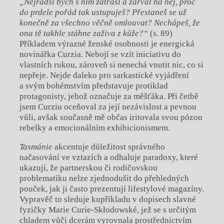
„Nejradši bych s ním zatřásl a zařval na něj, proč
do prdele pořád tak ustupuješ? Přestaneš se už
konečně za všechno věčně omlouvat? Nechápeš, že
ona tě takhle stáhne zaživa z kůže?“
(s. 89)
Příkladem výrazné ženské osobnosti je energická
novinářka Curzia. Nebojí se vzít iniciativu do
vlastních rukou, zároveň si nenechá vnutit nic, co si
nepřeje. Nejde daleko pro sarkastické vyjádření
a svým bohémstvím představuje protiklad
protagonisty, jehož označuje za měšťáka. Při četbě
jsem Curziu oceňoval za její nezávislost a pevnou
vůli, avšak současně mě občas iritovala svou pózou
rebelky a emocionálním exhibicionismem.
Tasmánie
akcentuje důležitost správného
načasování ve vztazích a odhaluje paradoxy, které
ukazují, že partnerskou či rodičovskou
problematiku nelze zjednodušit do přehledných
pouček, jak ji často prezentují lifestylové magazíny.
Vypravěč to sleduje kupříkladu v dopisech slavné
fyzičky Marie Curie-Skłodowské, jež se s určitým
chladem vůči dcerám vyrovnala prostřednictvím