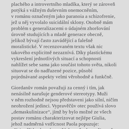
plachého a introvertního mladíka, který se zároveň
potýká s vážným duševním onemocněním,
v románu označeným jako paranoia a schizofrenie,
jež u něj vyvolalo suicidální sklony. Osobně mám
problém s generalizacemi o údajném zhoršování
úrovně studujících a mladé generace obecně,
jelikož bývají často zavádějící a falešně
moralistické. V recenzovaném textu však nic
takového explicitně nezaznívá. Díky plastickému
vykreslení jednotlivých situací a schopnosti
nahlížet sebe sama jako součást tohoto světa, nikoli
situovat se do nadřazené pozice, působí
pojednávané aspekty velmi věrohodně a funkčně.
Giordanův román považuji za cenný i tím, jak
nenásilně narušuje genderové stereotypy. Muži
v něm rozhodně nejsou představeni jako silní, ničím
neohrožení jedinci. Vypravěčův otec používá slovo
„demaskulinizace“, jímž by bylo možné ze všech
postav románu charakterizovat nejlépe Giulia,
jehož nadměrná vstřícnost Paola popuzuje: