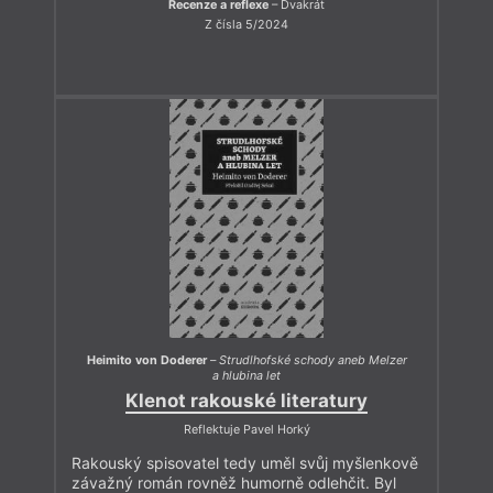
Recenze a reflexe
– Dvakrát
Z čísla 5/2024
Heimito von Doderer
–
Strudlhofské schody aneb Melzer
a hlubina let
Klenot rakouské literatury
Reflektuje Pavel Horký
Rakouský spisovatel tedy uměl svůj myšlenkově
závažný román rovněž humorně odlehčit. Byl