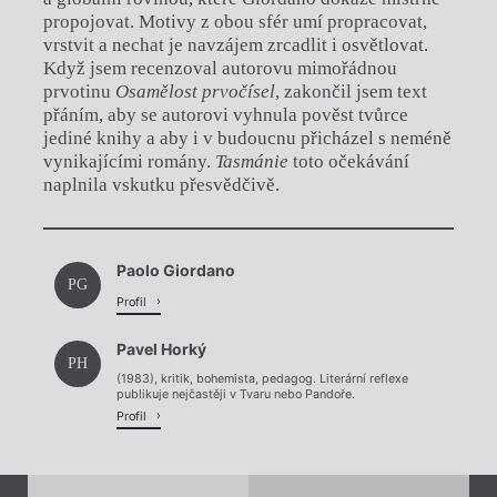
propojovat. Motivy z obou sfér umí propracovat,
vrstvit a nechat je navzájem zrcadlit i osvětlovat.
Když jsem recenzoval autorovu mimořádnou
prvotinu
Osamělost prvočísel
, zakončil jsem text
přáním, aby se autorovi vyhnula pověst tvůrce
jediné knihy a aby i v budoucnu přicházel s neméně
vynikajícími romány.
Tasmánie
toto očekávání
naplnila vskutku přesvědčivě.
Chviličku.
Paolo Giordano
Načítá se.
PG
Profil
Pavel Horký
PH
(1983), kritik, bohemista, pedagog. Literární reflexe
publikuje nejčastěji v Tvaru nebo Pandoře.
Profil