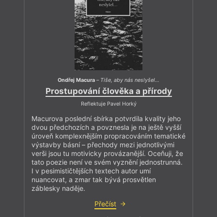
Ondřej Macura
–
Tiše, aby nás neslyšel…
Prostupování člověka a přírody
Reflektuje Pavel Horký
Macurova poslední sbírka potvrdila kvality jeho
dvou předchozích a povznesla je na ještě vyšší
úroveň komplexnějším propracováním tematické
výstavby básní – přechody mezi jednotlivými
verši jsou tu motivicky provázanější. Oceňuji, že
tato poezie není ve svém vyznění jednostrunná.
I v pesimističtějších textech autor umí
nuancovat, a zmar tak bývá prosvětlen
záblesky naděje.
Přečíst