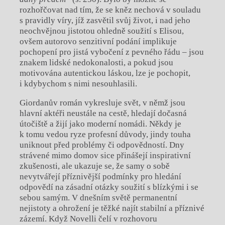
rozhořčovat nad tím, že se kněz nechová v souladu
s pravidly víry, jíž zasvětil svůj život, i nad jeho
neochvějnou jistotou ohledně soužití s Elisou,
ovšem autorovo senzitivní podání implikuje
pochopení pro jistá vybočení z pevného řádu – jsou
znakem lidské nedokonalosti, a pokud jsou
motivována autentickou láskou, lze je pochopit,
i kdybychom s nimi nesouhlasili.
Giordanův román vykresluje svět, v němž jsou
hlavní aktéři neustále na cestě, hledají dočasná
útočiště a žijí jako moderní nomádi. Někdy je
k tomu vedou ryze profesní důvody, jindy touha
uniknout před problémy či odpovědností. Dny
strávené mimo domov sice přinášejí inspirativní
zkušenosti, ale ukazuje se, že samy o sobě
nevytvářejí příznivější podmínky pro hledání
odpovědí na zásadní otázky soužití s blízkými i se
sebou samým. V dnešním světě permanentní
nejistoty a ohrožení je těžké najít stabilní a příznivé
zázemí. Když Novelli čelí v rozhovoru