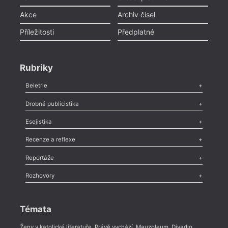
Akce
Archiv čísel
Příležitosti
Předplatné
Rubriky
Beletrie
Poezie
,
Próza
,
Dokumenty
,
Drama
,
Celá rubrika
Drobná publicistika
Odlesk
,
Zasláno
,
Nezařazené
,
Novinky v Tvaru
,
Slovo
,
Výročí
,
Esejistika
Nekrolog
,
Glosa
,
Sloupek
,
Pozvánka
,
Literární soutěž
,
Komentář
,
Celá rubrika
Esej
,
Pádlo
,
Úvaha
,
Texty
,
Studie
,
Celá rubrika
Recenze a reflexe
Recenze
,
Dvakrát
,
Horké párky
,
969 slov o próze
,
Reportáže
Méně slov o próze
,
Celá rubrika
Literární zítřky
,
Reportáž
,
Literární život
,
Divadlo
,
Kritický ohlas
,
Rozhovory
Celá rubrika
Rozhovor
,
Anketa
,
Celá rubrika
Témata
Ženy v katolické literatuře
,
Právě vychází
,
Mauzoleum
,
Divadlo
,