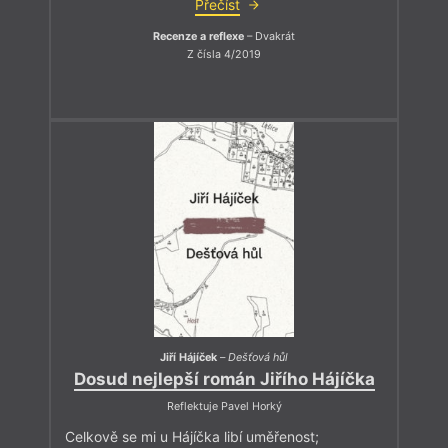
Přečíst
Recenze a reflexe
– Dvakrát
Z čísla 4/2019
Jiří Hájíček
–
Dešťová hůl
Dosud nejlepší román Jiřího Hájíčka
Reflektuje Pavel Horký
Celkově se mi u Hájíčka libí uměřenost;