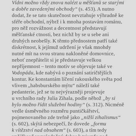
Vídni možno vždy znova nalézt u měšťanů se starými
a dobře zavedenými obchody“
(s. 453). A nutno
dodat, že se tato skutečnost nevztahuje výhradně ke
sféře obchodní, nýbrž i k mnoha postavám románu,
pro něž rozvážnost a decentnost představují
měšťanské ctnosti, bez nichž by se u sebe ani
druhých neobešly. K těmto přednostem patří také
diskrétnost, k jejímuž udržení je však mnohdy
nutné mít na svou stranu nakloněné domovnice,
neboť znepřátelit si je představuje velkou
nepříjemnost – tento motiv se objevuje také ve
Vodopádu
, kde nabývá o poznání satiričtějších
kontur. Ke konstantám líčení rakouského světa pod
vlivem „habsburského mýtu“ náleží také
pedanterie, jež se tu nejvýrazněji projevuje
u vrchního rady Julia Zihala, podle něhož
„by si
bylo možno řídit služební hodiny“
(s. 312). Nicméně
vedle úsměvného rozměru puntičkářství,
pojmenovaného zde trefně jako
„nižší zihalismus“
(s. 602), skýtá nebezpečí, že dovede
„formu
k vítězství nad obsahem“
(s. 603), a tím tedy