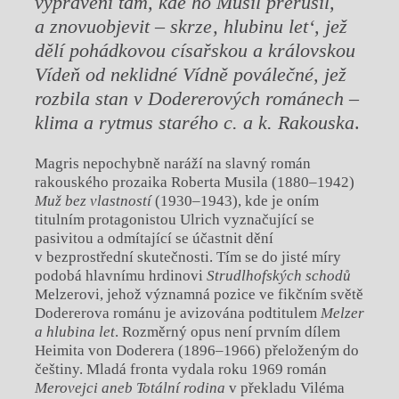
vyprávění tam, kde ho Musil přerušil,
a znovuobjevit – skrze‚ hlubinu let‘, jež
dělí pohádkovou císařskou a královskou
Vídeň od neklidné Vídně poválečné, jež
rozbila stan v Dodererových románech ‒
klima
a rytmus starého c. a k. Rakouska
.
Magris nepochybně naráží na slavný román
rakouského prozaika Roberta Musila (1880‒1942)
Muž bez vlastností
(1930‒1943), kde je oním
titulním protagonistou Ulrich vyznačující se
pasivitou a odmítající se účastnit dění
v bezprostřední skutečnosti. Tím se do jisté míry
podobá hlavnímu hrdinovi
Strudlhof
ských schodů
Melzerovi, jehož významná pozice ve fikčním světě
Dodererova románu je avizována podtitulem
Melzer
a hlubina let
. Rozměrný opus není prvním dílem
Heimita von Doderera (1896‒1966) přeloženým do
češtiny. Mladá fronta vydala roku 1969 román
Merovejci aneb Totální rodina
v překladu Viléma