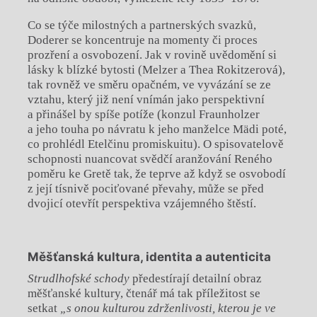
Co se týče milostných a partnerských svazků,
Doderer se koncentruje na momenty či proces
prozření a osvobození. Jak v rovině uvědomění si
lásky k blízké bytosti (Melzer a Thea Rokitzerová),
tak rovněž ve směru opačném, ve vyvázání se ze
vztahu, který již není vnímán jako perspektivní
a přinášel by spíše potíže (konzul Fraunholzer
a jeho touha po návratu k jeho manželce Mädi poté,
co prohlédl Etelčinu promiskuitu). O spisovatelově
schopnosti nuancovat svědčí aranžování Reného
poměru ke Gretě tak, že teprve až když se osvobodí
z její tísnivě pociťované převahy, může se před
dvojicí otevřít perspektiva vzájemného štěstí.
Měšťanská kultura, identita a autenticita
Strudlhofské schody
předestírají detailní obraz
měšťanské kultury, čtenář má tak příležitost se
setkat
„s onou kulturou zdrženlivosti, kterou je ve