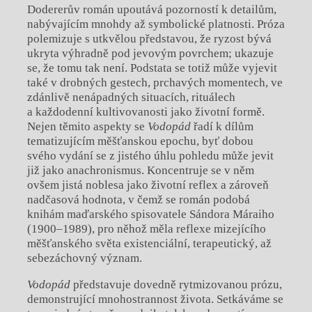
Dodererův román upoutává pozorností k detailům,
nabývajícím mnohdy až symbolické platnosti. Próza
polemizuje s utkvělou představou, že ryzost bývá
ukryta výhradně pod jevovým povrchem; ukazuje
se, že tomu tak není. Podstata se totiž může vyjevit
také v drobných gestech, prchavých momentech, ve
zdánlivě nenápadných situacích, rituálech
a každodenní kultivovanosti jako životní formě.
Nejen těmito aspekty se
Vodopád
řadí k dílům
tematizujícím měšťanskou epochu, byť dobou
svého vydání se z jistého úhlu pohledu může jevit
již jako anachronismus. Koncentruje se v něm
ovšem jistá noblesa jako životní reflex a zároveň
nadčasová hodnota, v čemž se román podobá
knihám maďarského spisovatele Sándora Máraiho
(1900‒1989), pro něhož měla reflexe mizejícího
měšťanského světa existenciální, terapeutický, až
sebezáchovný význam.
Vodopád
představuje dovedně rytmizovanou prózu,
demonstrující mnohostrannost života. Setkáváme se