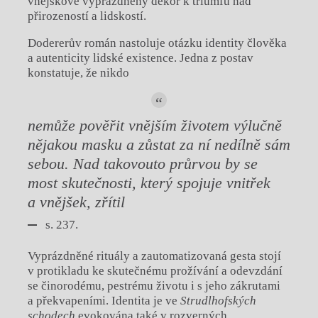
vnějškově vyprázdněný dekor k triumfu nad
přirozeností a lidskostí.
Dodererův román nastoluje otázku identity člověka
a autenticity lidské existence. Jedna z postav
konstatuje, že nikdo
nemůže po
věřit vnějším životem výlučně
nějakou masku a zůstat za ní nedílně sám
sebou. Nad takovouto průrvou by se
most skutečnosti, který
spojuje vnitřek
a vnějšek, zřítil
s. 237.
Vyprázdněné rituály a zautomatizovaná gesta stojí
v protikladu ke skutečnému prožívání a odevzdání
se činorodému, pestrému životu i s jeho zákrutami
a překvapeními. Identita je ve
Strudlhofských
schodech
evokována také v rozverných