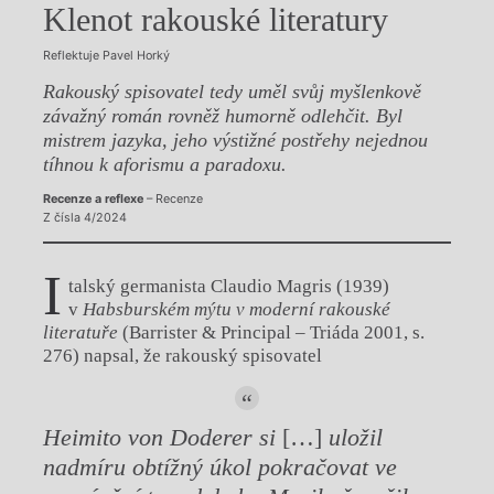
Klenot rakouské literatury
Reflektuje Pavel Horký
Rakouský spisovatel tedy uměl svůj myšlenkově
závažný román rovněž humorně odlehčit. Byl
mistrem jazyka, jeho výstižné postřehy nejednou
tíhnou k aforismu a paradoxu.
Recenze a reflexe
– Recenze
Z čísla 4/2024
I
talský germanista Claudio Magris (1939)
v
Habsburském mýtu v moderní rakouské
lite
ratuře
(Barrister & Principal ‒ Triáda 2001, s.
276) napsal, že rakouský spisovatel
Hei
mito von Doderer si
[…]
uložil
nadmíru
obtížný úkol pokračovat ve