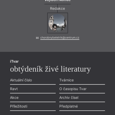
Redakce
chorobnybeletrik@centrum.cz
iTvar
obtýdeník živé literatury
Aktuální číslo
Tvárnice
Ravt
O časopisu Tvar
Akce
Archiv čísel
Příležitosti
Předplatné