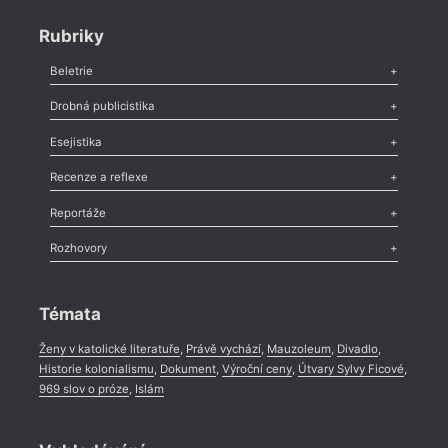
Rubriky
Beletrie
Poezie
,
Próza
,
Dokumenty
,
Drama
,
Celá rubrika
Drobná publicistika
Odlesk
,
Zasláno
,
Nezařazené
,
Novinky v Tvaru
,
Slovo
,
Výročí
,
Esejistika
Nekrolog
,
Glosa
,
Sloupek
,
Pozvánka
,
Literární soutěž
,
Komentář
,
Celá rubrika
Esej
,
Pádlo
,
Úvaha
,
Texty
,
Studie
,
Celá rubrika
Recenze a reflexe
Recenze
,
Dvakrát
,
Horké párky
,
969 slov o próze
,
Reportáže
Méně slov o próze
,
Celá rubrika
Literární zítřky
,
Reportáž
,
Literární život
,
Divadlo
,
Kritický ohlas
,
Rozhovory
Celá rubrika
Rozhovor
,
Anketa
,
Celá rubrika
Témata
Ženy v katolické literatuře
,
Právě vychází
,
Mauzoleum
,
Divadlo
,
Historie kolonialismu
,
Dokument
,
Výroční ceny
,
Útvary Sylvy Ficové
,
969 slov o próze
,
Islám