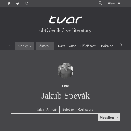
Menu
obtýdeník živé literatury
Rubriky
Témata
Ravt
Akce
Příležitosti
Tvárnice
Archiv
Beletrie
Ženy v katolické literatuře
Drobná publicistika
Právě vychází
Esejistika
Mauzoleum
Recenze a reflexe
Divadlo
Reportáže
Historie kolonialismu
Rozhovory
Dokument
Lidé
Výroční ceny
Jakub Spevák
Beletrie
Rozhovory
Jakub Spevák
Medailon
Medailon
(1996) pochází z obce Malachov nedaleko Banské