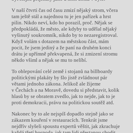
V naší čtvrti čas od času zmizí nějaký strom, včera
tam ještě stál a najednou tu je jen pařízek a hrst
pilin. Nikdo neví, kdo ho porazil, proč. Nějak se
předpokládá, že město, ale kdyby to udělal nějaký
vyšinutý soukromník, nikdo by to nezaregistroval.
Když volám s dotazem na městskou část, mám
pocit, že jsem jediný a že paní na druhém konci
drátu je upřímně překvapená, že si zmizení stromu
někdo všiml a nějak se mu to nelíbí.
To oblepování celé země i stojanů na billboardy
politickými plakáty by šlo jistě zvládnout pár
větami jednoho zákona. Jelikož ale žijeme
v Čechách a na Moravě, dovedu si představit, kolik
hlasů by se obratem zvedlo, jak to nejde, jak to je
proti demokracii, právu na politickou soutěž atd.
Nakonec by to ale nejspíš dopadlo stejně jako se
zákazem kouření v restauracích. Tenkrát jsme
nejdřív slyšeli spoustu expertů věštit, jak zkrachuje
každá třetí hospoda, jak tam lidi přestanou chodit,