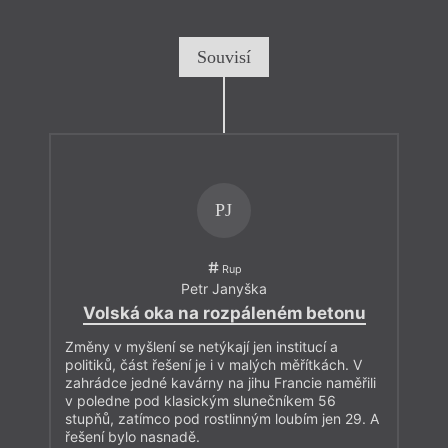
Souvisí
PJ
Rup
Petr Janyška
Volská oka na rozpáleném betonu
Změny v myšlení se netýkají jen institucí a
politiků, část řešení je i v malých měřítkách. V
zahrádce jedné kavárny na jihu Francie naměřili
v poledne pod klasickým slunečníkem 56
stupňů, zatímco pod rostlinným loubím jen 29. A
řešení bylo nasnadě.