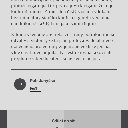
protože cigáro patří k pivu a pivo k cigáru, že to je
kulturní tradice. A dnes ten čistý vzduch v lokálu
bez zatuchliny starého kouře a cigaretu venku na
chodníku už každý bere jako samozřejmost.
K tomu všemu je ale třeba ze strany politiků trocha
odvahy a vědomí, že tu jsou proto, aby dělali něco
užitečného pro veřejný zájem a nevezli se jen na
vlně chvilkové popularity. Jestli zrovna takoví ale
projdou o víkendu sítem, si nejsem moc jist.
Chviličku.
Petr Janyška
Načítá se.
PJ
Profil
Sdílet na síti