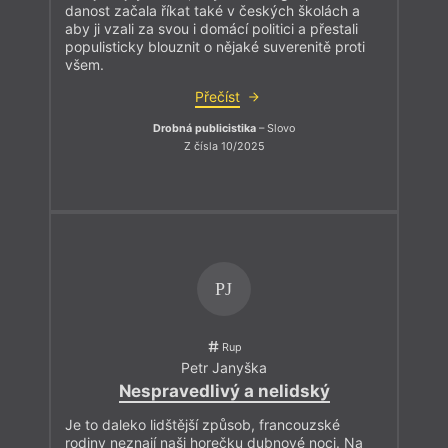
danost začala říkat také v českých školách a
aby ji vzali za svou i domácí politici a přestali
populisticky blouznit o nějaké suverenitě proti
všem.
Přečíst
Drobná publicistika
– Slovo
Z čísla 10/2025
PJ
Rup
Petr Janyška
Nespravedlivý a nelidský
Je to daleko lidštější způsob, francouzské
rodiny neznají naši horečku dubnové noci. Na