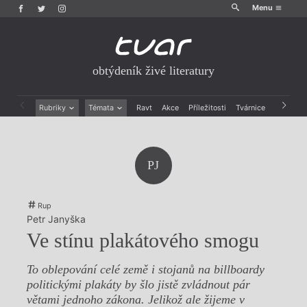
Menu
obtýdeník živé literatury
Rubriky
Témata
Ravt
Akce
Příležitosti
Tvárnice
Archiv
Beletrie
Ženy v katolické literatuře
Drobná publicistika
Právě vychází
Esejistika
Mauzoleum
PJ
Recenze a reflexe
Divadlo
Reportáže
Historie kolonialismu
Rozhovory
Dokument
Rup
Výroční ceny
Petr Janyška
Ve stínu plakátového smogu
To oblepování celé země i stojanů na billboardy
politickými plakáty by šlo jistě zvládnout pár
větami jednoho zákona. Jelikož ale žijeme v