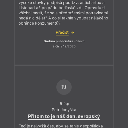
vysoké stovky podpisů pod tzv. antichartou a
Listopad až po pádu berlínské zdi. Opravdu si
všichni myslí, že se s předraženými potravinami
nedá nic dělat? A co si takhle vydupat nějakého
obránce konzumentů?
Přečíst
Drobná publicistika
– Slovo
Z čísla 12/2025
PJ
Rup
Petr Janyška
Přitom to je náš den, evropský
Teď je nejvyšší čas, aby se tahle geopolitická