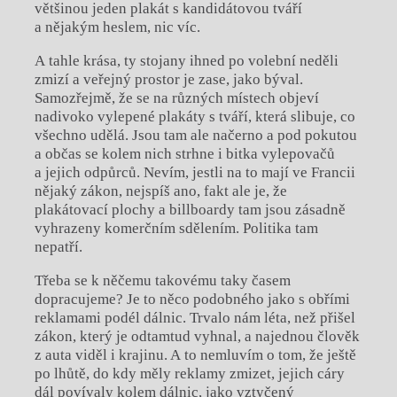
většinou jeden plakát s kandidátovou tváří
a nějakým heslem, nic víc.
A tahle krása, ty stojany ihned po volební neděli
zmizí a veřejný prostor je zase, jako býval.
Samozřejmě, že se na různých místech objeví
nadivoko vylepené plakáty s tváří, která slibuje, co
všechno udělá. Jsou tam ale načerno a pod pokutou
a občas se kolem nich strhne i bitka vylepovačů
a jejich odpůrců. Nevím, jestli na to mají ve Francii
nějaký zákon, nejspíš ano, fakt ale je, že
plakátovací plochy a billboardy tam jsou zásadně
vyhrazeny komerčním sdělením. Politika tam
nepatří.
Třeba se k něčemu takovému taky časem
dopracujeme? Je to něco podobného jako s obřími
reklamami podél dálnic. Trvalo nám léta, než přišel
zákon, který je odtamtud vyhnal, a najednou člověk
z auta viděl i krajinu. A to nemluvím o tom, že ještě
po lhůtě, do kdy měly reklamy zmizet, jejich cáry
dál povívaly kolem dálnic, jako vztyčený