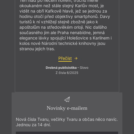
Ten hlad po něčem novém, trochu méně
okoukaném než stále stejný Karlův most, je
vidět na obří Kafkově hlavě, jež se jednou za
hodinu otočí před objektivy smartphonů. Davy
turistů k ní vzhlížejí stejně zbožně jako k
apoštolům na středověkém orloji. Nic dalšího
současného jim ale Praha nenabídne, jemná
elegance lávky spojující Holešovice s Karlínem i
kolos nové Národní technické knihovny jsou
stranou jejich tras.
Přečíst
Drobná publicistika
– Slovo
Z čísla 6/2025
Novinky e-mailem
Nová čísla Tvaru, večírky Tvaru a občas něco navíc.
Jednou za 14 dní.