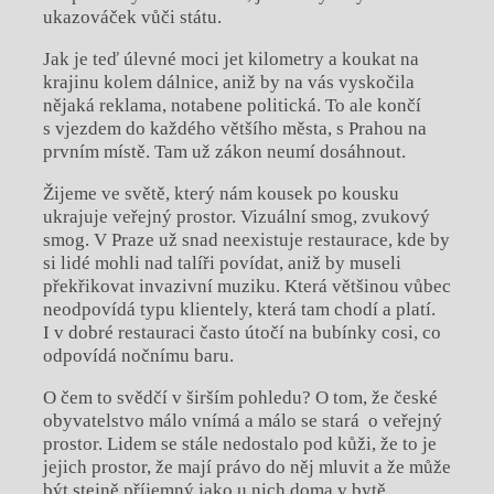
ukazováček vůči státu.
Jak je teď úlevné moci jet kilometry a koukat na
krajinu kolem dálnice, aniž by na vás vyskočila
nějaká reklama, notabene politická. To ale končí
s vjezdem do každého většího města, s Prahou na
prvním místě. Tam už zákon neumí dosáhnout.
Žijeme ve světě, který nám kousek po kousku
ukrajuje veřejný prostor. Vizuální smog, zvukový
smog. V Praze už snad neexistuje restaurace, kde by
si lidé mohli nad talíři povídat, aniž by museli
překřikovat invazivní muziku. Která většinou vůbec
neodpovídá typu klientely, která tam chodí a platí.
I v dobré restauraci často útočí na bubínky cosi, co
odpovídá nočnímu baru.
O čem to svědčí v širším pohledu? O tom, že české
obyvatelstvo málo vnímá a málo se stará o veřejný
prostor. Lidem se stále nedostalo pod kůži, že to je
jejich prostor, že mají právo do něj mluvit a že může
být stejně příjemný jako u nich doma v bytě.