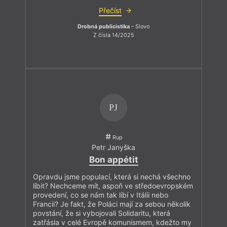
Přečíst
Drobná publicistika
– Slovo
Z čísla 14/2025
PJ
Rup
Petr Janyška
Bon appétit
Opravdu jsme populací, která si nechá všechno
líbit? Nechceme mít, aspoň ve středoevropském
provedení, co se nám tak líbí v Itálii nebo
Francii? Je fakt, že Poláci mají za sebou několik
povstání, že si vybojovali Solidaritu, která
zatřásla v celé Evropě komunismem, kdežto my