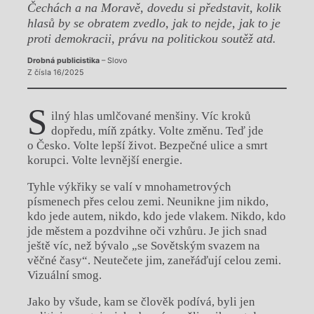
Čechách a na Moravě, dovedu si představit, kolik
hlasů by se obratem zvedlo, jak to nejde, jak to je
proti demokracii, právu na politickou soutěž atd.
Drobná publicistika
– Slovo
Z čísla 16/2025
S
ilný hlas umlčované menšiny. Víc kroků
dopředu, míň zpátky. Volte změnu. Teď jde
o Česko. Volte lepší život. Bezpečné ulice a smrt
korupci. Volte levnější energie.
Tyhle výkřiky se valí v mnohametrových
písmenech přes celou zemi. Neunikne jim nikdo,
kdo jede autem, nikdo, kdo jede vlakem. Nikdo, kdo
jde městem a pozdvihne oči vzhůru. Je jich snad
ještě víc, než bývalo „se Sovětským svazem na
věčné časy“. Neutečete jim, zaneřáďují celou zemi.
Vizuální smog.
Jako by všude, kam se člověk podívá, byli jen