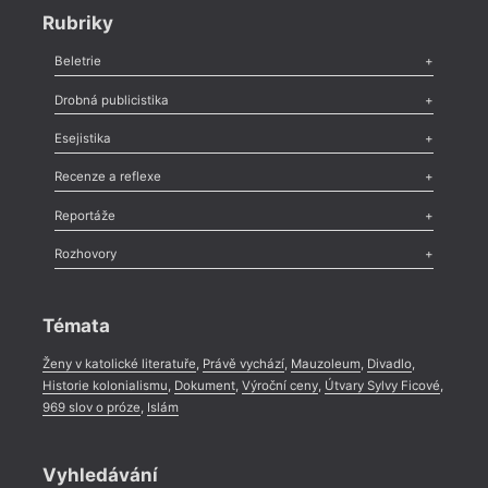
Rubriky
Beletrie
Poezie
,
Próza
,
Dokumenty
,
Drama
,
Celá rubrika
Drobná publicistika
Odlesk
,
Zasláno
,
Nezařazené
,
Novinky v Tvaru
,
Slovo
,
Výročí
,
Esejistika
Nekrolog
,
Glosa
,
Sloupek
,
Pozvánka
,
Literární soutěž
,
Komentář
,
Celá rubrika
Esej
,
Pádlo
,
Úvaha
,
Texty
,
Studie
,
Celá rubrika
Recenze a reflexe
Recenze
,
Dvakrát
,
Horké párky
,
969 slov o próze
,
Reportáže
Méně slov o próze
,
Celá rubrika
Literární zítřky
,
Reportáž
,
Literární život
,
Divadlo
,
Kritický ohlas
,
Rozhovory
Celá rubrika
Rozhovor
,
Anketa
,
Celá rubrika
Témata
Ženy v katolické literatuře
,
Právě vychází
,
Mauzoleum
,
Divadlo
,
Historie kolonialismu
,
Dokument
,
Výroční ceny
,
Útvary Sylvy Ficové
,
969 slov o próze
,
Islám
Vyhledávání