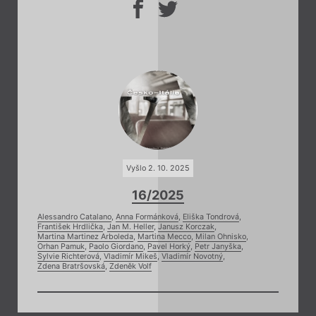
Vyšlo 2. 10. 2025
16/2025
Alessandro Catalano
,
Anna Formánková
,
Eliška Tondrová
,
František Hrdlička
,
Jan M. Heller
,
Janusz Korczak
,
Martina Martinez Arboleda
,
Martina Mecco
,
Milan Ohnisko
,
Orhan Pamuk
,
Paolo Giordano
,
Pavel Horký
,
Petr Janyška
,
Sylvie Richterová
,
Vladimír Mikeš
,
Vladimír Novotný
,
Zdena Bratršovská
,
Zdeněk Volf