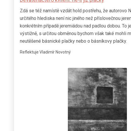
Zdá se též namístě vzdát hold postřehu, že autorovo 
určitého hlediska není nic jiného než příslovečnou jere
konkrétním případě jeremiádou nad padlou dobou. To j
výstižně, s určitou obměnou bychom však také mohli mít
neutěšené básnické plačky nebo o básníkovy plačky.
Reflektuje Vladimír Novotný