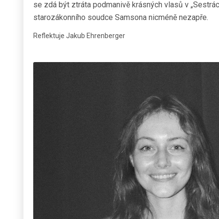
se zdá být ztráta podmanivě krásných vlasů v „Sestrách
starozákonního soudce Samsona nicméně nezapře.
Reflektuje Jakub Ehrenberger