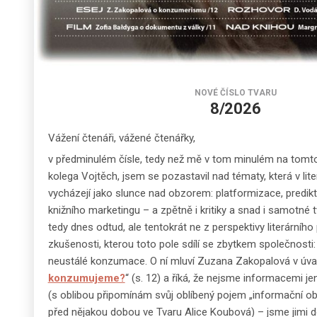
NOVÉ ČÍSLO TVARU
8/2026
Vážení čtenáři, vážené čtenářky,
v předminulém čísle, tedy než mě v tom minulém na tomto
kolega Vojtěch, jsem se pozastavil nad tématy, která v lit
vycházejí jako slunce nad obzorem: platformizace, predikt
knižního marketingu – a zpětně i kritiky a snad i samotné
tedy dnes odtud, ale tentokrát ne z perspektivy literárního 
zkušenosti, kterou toto pole sdílí se zbytkem společnosti
neustálé konzumace. O ní mluví Zuzana Zakopalová v úva
konzumujeme?
“ (s. 12) a říká, že nejsme informacemi je
(s oblibou připomínám svůj oblíbený pojem „informační obe
před nějakou dobou ve Tvaru Alice Koubová) – jsme jimi d