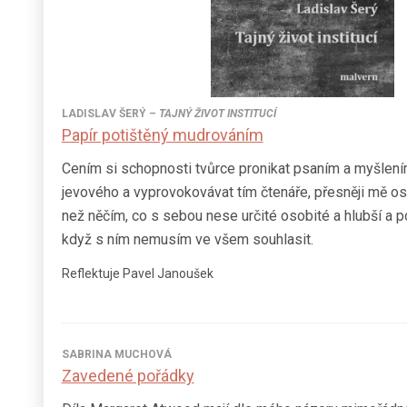
LADISLAV ŠERÝ
–
TAJNÝ ŽIVOT INSTITUCÍ
Papír potištěný mudrováním
Cením si schopnosti tvůrce pronikat psaním a myšlen
jevového a vyprovokovávat tím čtenáře, přesněji mě o
než něčím, co s sebou nese určité osobité a hlubší a p
když s ním nemusím ve všem souhlasit.
Reflektuje Pavel Janoušek
SABRINA MUCHOVÁ
Zavedené pořádky