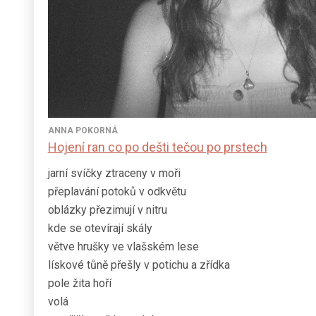
ANNA POKORNÁ
Hojení ran co po dešti tečou po prstech
jarní svíčky ztraceny v moři
přeplavání potoků v odkvětu
oblázky přezimují v nitru
kde se otevírají skály
větve hrušky ve vlašském lese
lískové tůně přešly v potichu a zřídka
pole žita hoří
volá