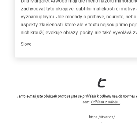
Díla Margaret Atwood mají dle mého názoru mimořád
zachycovat tyto okrajové, subtilní maličkosti či motivy a
významuplnými. Jde mnohdy o prchavé, neurčité, nebo
aspekty zkušenosti, které ale v textu nejsou přímo po
nich krouží, evokuje obrazy, pocity, ale také vyvolává zv
Slovo
Tento e-mail jste obdrželi protože jste se přihlásili k odběru našich novinek
sem:
Odhlásit z odběru.
.
https://itvar.cz/
•