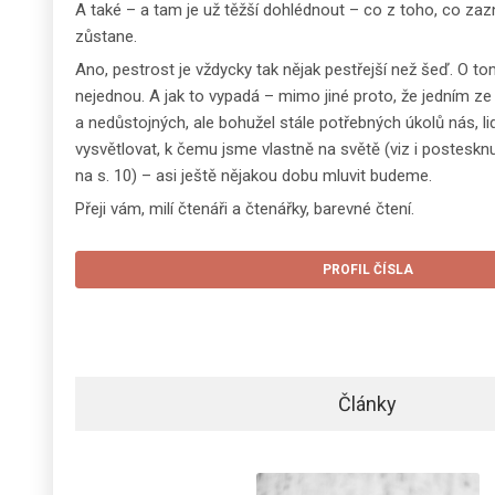
A také – a tam je už těžší dohlédnout – co z toho, co zaz
zůstane.
Ano, pestrost je vždycky tak nějak pestřejší než šeď. O to
nejednou. A jak to vypadá – mimo jiné proto, že jedním z
a nedůstojných, ale bohužel stále potřebných úkolů nás, lidí
vysvětlovat, k čemu jsme vlastně na světě (viz i posteskn
na s. 10) – asi ještě nějakou dobu mluvit budeme.
Přeji vám, milí čtenáři a čtenářky, barevné čtení.
PROFIL ČÍSLA
Články