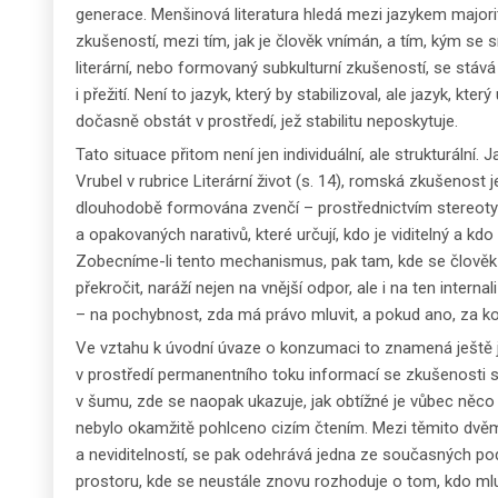
generace. Menšinová literatura hledá mezi jazykem majorit
zkušeností, mezi tím, jak je člověk vnímán, a tím, kým se sn
literární, nebo formovaný subkulturní zkušeností, se stáv
i přežití. Není to jazyk, který by stabilizoval, ale jazyk, kt
dočasně obstát v prostředí, jež stabilitu neposkytuje.
Tato situace přitom není jen individuální, ale strukturální.
Vrubel v rubrice Literární život (s. 14), romská zkušenost
dlouhodobě formována zvenčí – prostřednictvím stereoty
a opakovaných narativů, které určují, kdo je viditelný a k
Zobecníme-li tento mechanismus, pak tam, kde se člověk
překročit, naráží nejen na vnější odpor, ale i na ten intern
– na pochybnost, zda má právo mluvit, a pokud ano, za ko
Ve vztahu k úvodní úvaze o konzumaci to znamená ještě 
v prostředí permanentního toku informací se zkušenosti 
v šumu, zde se naopak ukazuje, jak obtížné je vůbec něco s
nebylo okamžitě pohlceno cizím čtením. Mezi těmito dvěm
a neviditelností, se pak odehrává jedna ze současných podo
prostoru, kde se neustále znovu rozhoduje o tom, kdo mluv