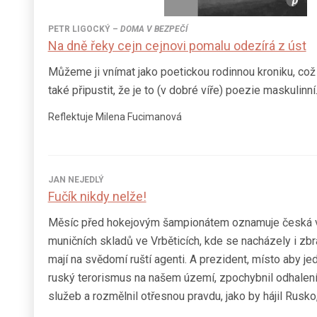
PETR LIGOCKÝ
–
DOMA V BEZPEČÍ
Na dně řeky cejn cejnovi pomalu odezírá z úst
Můžeme ji vnímat jako poetickou rodinnou kroniku, což
také připustit, že je to (v dobré víře) poezie maskulinní
Reflektuje Milena Fucimanová
JAN NEJEDLÝ
Fučík nikdy nelže!
Měsíc před hokejovým šampionátem oznamuje česká v
muničních skladů ve Vrběticích, kde se nacházely i zbr
mají na svědomí ruští agenti. A prezident, místo aby j
ruský terorismus na našem území, zpochybnil odhalení
služeb a rozmělnil otřesnou pravdu, jako by hájil Rusko,