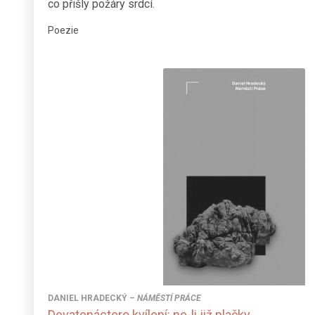
co přišly požáry srdcí.
Poezie
DANIEL HRADECKÝ
–
NÁMĚSTÍ PRÁCE
Devatenáctero kvílení: ne-li již plačky