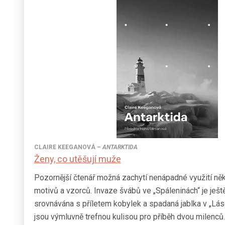
CLAIRE KEEGANOVÁ
–
ANTARKTIDA
Ženy, co utěšují muže
Pozornější čtenář možná zachytí nenápadné využití něk
motivů a vzorců. Invaze švábů ve „Spáleninách“ je ješt
srovnávána s příletem kobylek a spadaná jablka v „Lás
jsou výmluvně trefnou kulisou pro příběh dvou milenců