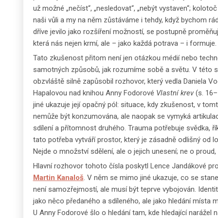
už možné „nečíst“, „nesledovat“, „nebýt vystaven“; kolotoč
naši vůli a my na něm zůstáváme i tehdy, když bychom rádi 
dříve jevilo jako rozšíření možností, se postupně proměňuje
která nás nejen krmí, ale – jako každá potrava – i formuje.
Tato zkušenost přitom není jen otázkou médií nebo technol
samotných způsobů, jak rozumíme sobě a světu. V této s
obzvláště silně zapůsobil rozhovor, který vedla Daniela 
Hapalovou nad knihou Anny Fodorové
Vlastní krev
(s. 16
jiné ukazuje její opačný pól: situace, kdy zkušenost, v tom
nemůže být konzumována, ale naopak se vymyká artikulaci
sdílení a přítomnost druhého. Trauma potřebuje svědka, ří
tato potřeba vytváří prostor, který je zásadně odlišný od lo
Nejde o množství sdělení, ale o jejich unesení; ne o proud,
Hlavní rozhovor tohoto čísla poskytl Lence Jandákové pro
Martin Kanaloš
. V něm se mimo jiné ukazuje, co se stane
není samozřejmostí, ale musí být teprve vybojován. Identi
jako něco předaného a sdíleného, ale jako hledání místa m
U Anny Fodorové šlo o hledání tam, kde hledající narážel n