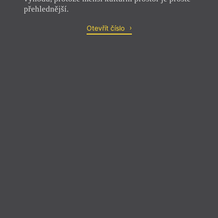
přehlednější.
Otevřít číslo