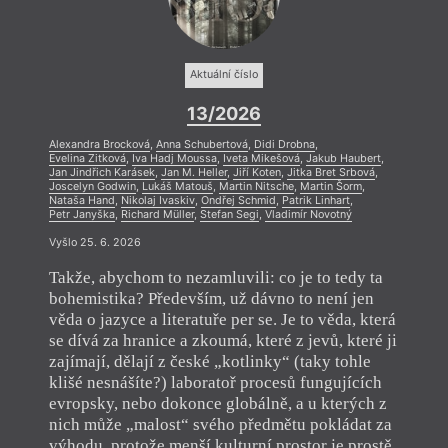
Aktuální číslo
13/2026
Alexandra Brocková
,
Anna Schubertová
,
Didi Drobna
,
Evelina Zitková
,
Iva Hadj Moussa
,
Iveta Mikešová
,
Jakub Haubert
,
Jan Jindřich Karásek
,
Jan M. Heller
,
Jiří Koten
,
Jitka Bret Srbová
,
Joscelyn Godwin
,
Lukáš Matouš
,
Martin Nitsche
,
Martin Šorm
,
Nataša Hand
,
Nikolaj Ivaskiv
,
Ondřej Schmid
,
Patrik Linhart
,
Petr Janyška
,
Richard Müller
,
Stefan Segi
,
Vladimír Novotný
Vyšlo 25. 6. 2026
Takže, abychom to nezamluvili: co je to tedy ta
bohemistika? Především, už dávno to není jen
věda o jazyce a literatuře per se. Je to věda, která
se dívá za hranice a zkoumá, které z jevů, které ji
zajímají, dělají z české „kotlinky“ (taky tohle
klišé nesnášíte?) laboratoř procesů fungujících
evropsky, nebo dokonce globálně, a u kterých z
nich může „malost“ svého předmětu pokládat za
výhodu, protože menší kulturní prostor je prostě