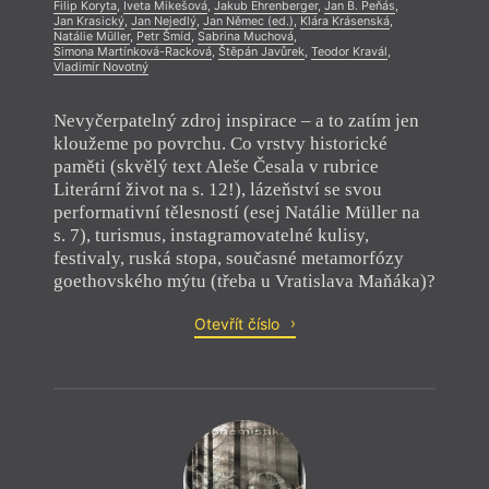
Filip Koryta
,
Iveta Mikešová
,
Jakub Ehrenberger
,
Jan B. Peňás
,
Jan Krasický
,
Jan Nejedlý
,
Jan Němec (ed.)
,
Klára Krásenská
,
Natálie Müller
,
Petr Šmíd
,
Sabrina Muchová
,
Simona Martínková-Racková
,
Štěpán Javůrek
,
Teodor Kravál
,
Vladimír Novotný
Nevyčerpatelný zdroj inspirace – a to zatím jen
kloužeme po povrchu. Co vrstvy historické
paměti (skvělý text Aleše Česala v rubrice
Literární život na s. 12!), lázeňství se svou
performativní tělesností (esej Natálie Müller na
s. 7), turismus, instagramovatelné kulisy,
festivaly, ruská stopa, současné metamorfózy
goethovského mýtu (třeba u Vratislava Maňáka)?
Otevřít číslo