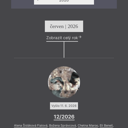
červen | 2026
Zobrazit celý rok
Vyšlo 11. 6. 2026
12/2026
Alena Šidáková Fialová
,
Božena Správcová
,
Chetna Maroo
,
Eli Beneš
,