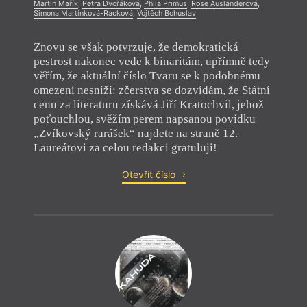
Martin Mařík
,
Petra Dvořáková
,
Phila Primus
,
Rose Ausländerová
,
Simona Martínková-Racková
,
Vojtěch Bohuslav
Znovu se však potvrzuje, že demokratická
pestrost nakonec vede k binaritám, upřímně tedy
věřím, že aktuální číslo Tvaru se k podobnému
omezení nesníží: zčerstva se dozvídám, že Státní
cenu za literaturu získává Jiří Kratochvil, jehož
poťouchlou, svěžím perem napsanou povídku
„Zvíkovský rarášek“ najdete na straně 12.
Laureátovi za celou redakci gratuluji!
Otevřít číslo