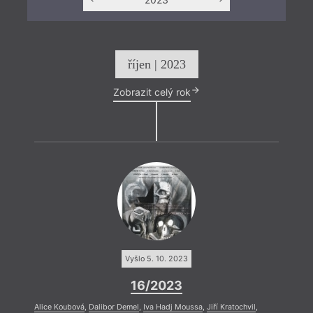
říjen | 2023
Zobrazit celý rok
Vyšlo 5. 10. 2023
16/2023
Alice Koubová
,
Dalibor Demel
,
Iva Hadj Moussa
,
Jiří Kratochvil
,