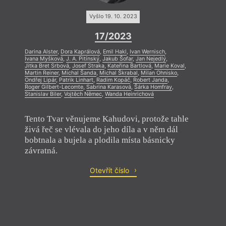
Vyšlo 19. 10. 2023
17/2023
Darina Alster
,
Dora Kaprálová
,
Emil Hakl
,
Ivan Wernisch
,
Ivana Myšková
,
J. A. Pitínský
,
Jakub Šofar
,
Jan Nejedlý
,
Jitka Bret Srbová
,
Josef Straka
,
Kateřina Bartlová
,
Marie Koval
,
Martin Reiner
,
Michal Šanda
,
Michal Škrabal
,
Milan Ohnisko
,
Ondřej Lipár
,
Patrik Linhart
,
Radim Kopáč
,
Robert Janda
,
Roger Gilbert-Lecomte
,
Sabrina Karasová
,
Šárka Homfray
,
Stanislav Biler
,
Vojtěch Němec
,
Wanda Heinrichová
Tento Tvar věnujeme Kahudovi, protože tahle
živá řeč se vlévala do jeho díla a v něm dál
bobtnala a bujela a plodila místa básnicky
závratná.
Otevřít číslo