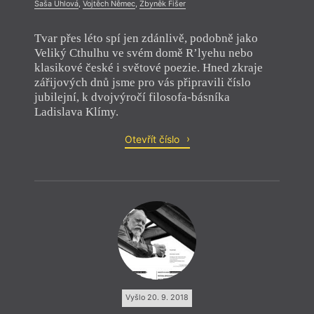
Saša Uhlová
,
Vojtěch Němec
,
Zbyněk Fišer
Tvar přes léto spí jen zdánlivě, podobně jako
Veliký Cthulhu ve svém domě R’lyehu nebo
klasikové české i světové poezie. Hned zkraje
zářijových dnů jsme pro vás připravili číslo
jubilejní, k dvojvýročí filosofa-básníka
Ladislava Klímy.
Otevřít číslo
Vyšlo 20. 9. 2018