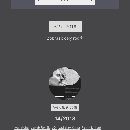
září | 2018
Zobrazit celý rok
Vyšlo 8. 9. 2018
14/2018
Ivan Acher
,
Jakub Řehák
,
JQr
,
Ladislav Klíma
,
Patrik Linhart
,