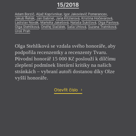
15/2018
Adam Borzič
,
Aljaž Koprivnikar
,
Igor Jakovlevič Pomerancev
,
Jakub Řehák
,
Jan Gabriel
,
Jana Kitzlerová
,
Kristina Hočevarová
,
Ladislav Novák
,
Markéta Jakešová
,
Nataša Sukičová
,
Olga Pavlova
,
Olga Stehlíková
,
Ondřej Slačálek
,
Saša Uhlová
,
Suzana Tratniková
,
Uroš Prah
Olga Stehlíková se vzdala svého honoráře, aby
podpořila recenzentky a recenzenty Tvaru.
Původní honorář 15 000 Kč poslouží k dílčímu
zlepšení podmínek literární kritiky na našich
stránkách – vybraní autoři dostanou díky Olze
vyšší honoráře.
Otevřít číslo