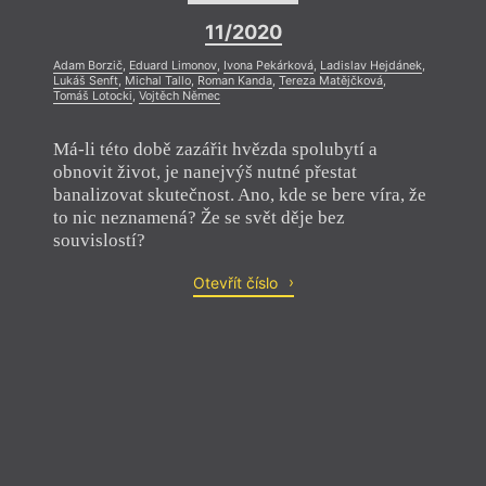
11/2020
Adam Borzič
,
Eduard Limonov
,
Ivona Pekárková
,
Ladislav Hejdánek
,
Lukáš Senft
,
Michal Tallo
,
Roman Kanda
,
Tereza Matějčková
,
Tomáš Lotocki
,
Vojtěch Němec
Má-li této době zazářit hvězda spolubytí a
obnovit život, je nanejvýš nutné přestat
banalizovat skutečnost. Ano, kde se bere víra, že
to nic neznamená? Že se svět děje bez
souvislostí?
Otevřít číslo