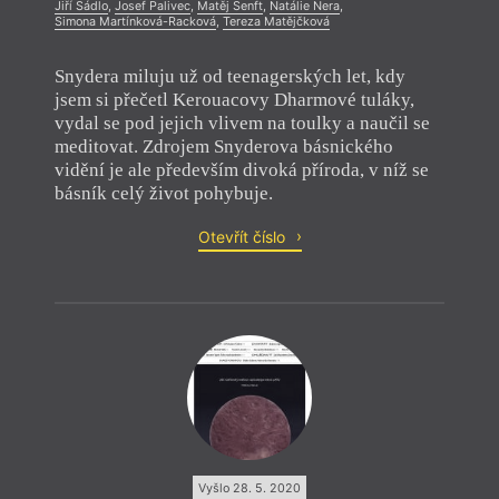
Jiří Sádlo
,
Josef Palivec
,
Matěj Senft
,
Natálie Nera
,
Simona Martínková-Racková
,
Tereza Matějčková
Snydera miluju už od teenagerských let, kdy
jsem si přečetl Kerouacovy Dharmové tuláky,
vydal se pod jejich vlivem na toulky a naučil se
meditovat. Zdrojem Snyderova básnického
vidění je ale především divoká příroda, v níž se
básník celý život pohybuje.
Otevřít číslo
Vyšlo 28. 5. 2020