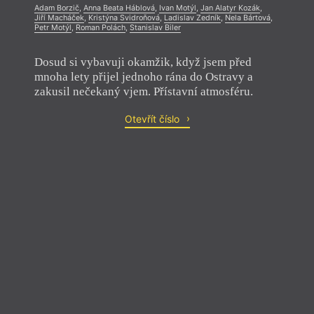
Adam Borzič
,
Anna Beata Háblová
,
Ivan Motýl
,
Jan Alatyr Kozák
,
Jiří Macháček
,
Kristýna Svidroňová
,
Ladislav Zedník
,
Nela Bártová
,
Petr Motýl
,
Roman Polách
,
Stanislav Biler
Dosud si vybavuji okamžik, když jsem před
mnoha lety přijel jednoho rána do Ostravy a
zakusil nečekaný vjem. Přístavní atmosféru.
Otevřít číslo