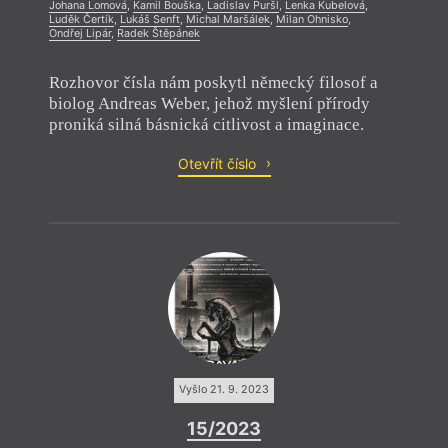
Johana Lomová
,
Kamil Bouška
,
Ladislav Puršl
,
Lenka Kubelová
,
Luděk Čertík
,
Lukáš Senft
,
Michal Maršálek
,
Milan Ohnisko
,
Ondřej Lipár
,
Radek Štěpánek
Rozhovor čísla nám poskytl německý filosof a
biolog Andreas Weber, jehož myšlení přírody
proniká silná básnická citlivost a imaginace.
Otevřít číslo
Vyšlo 21. 9. 2023
15/2023