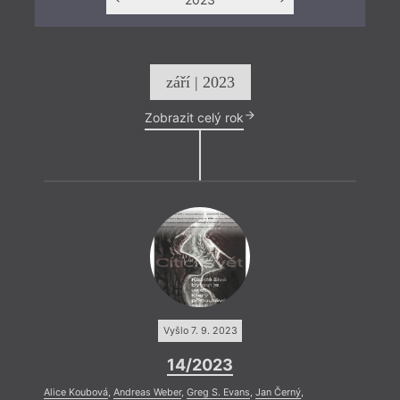
září | 2023
Zobrazit celý rok
Vyšlo 7. 9. 2023
14/2023
Alice Koubová
,
Andreas Weber
,
Greg S. Evans
,
Jan Černý
,