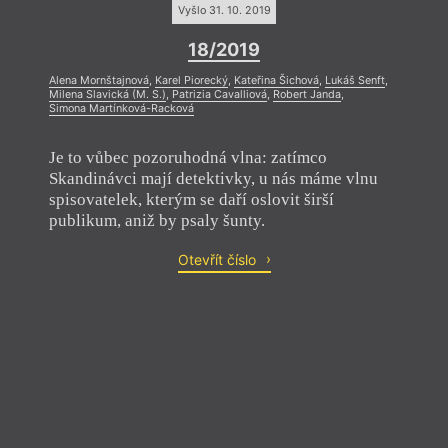
Vyšlo 31. 10. 2019
18/2019
Alena Mornštajnová
,
Karel Piorecký
,
Kateřina Šichová
,
Lukáš Senft
,
Milena Slavická (M. S.)
,
Patrizia Cavalliová
,
Robert Janda
,
Simona Martínková-Racková
Je to vůbec pozoruhodná vlna: zatímco
Skandinávci mají detektivky, u nás máme vlnu
spisovatelek, kterým se daří oslovit širší
publikum, aniž by psaly šunty.
Otevřít číslo