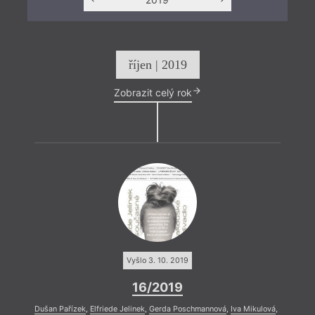
říjen | 2019
Zobrazit celý rok
Vyšlo 3. 10. 2019
16/2019
Dušan Pařízek
,
Elfriede Jelinek
,
Gerda Poschmannová
,
Iva Mikulová
,