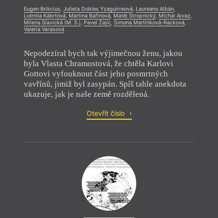
Eugen Brikcius
,
Julieta Dobles Yzaguirreová
,
Laureano Albán
,
Lidmila Kábrtová
,
Martina Bařinová
,
Matěj Stropnický
,
Michal Ajvaz
,
Milena Slavická (M. S.)
,
Pavel Zajíc
,
Simona Martínková-Racková
,
Valeria Varasová
Nepodezíral bych tak výjimečnou ženu, jakou
byla Vlasta Chramostová, že chtěla Karlovi
Gottovi vyfouknout část jeho posmrtných
vavřínů, jimiž byl zasypán. Spíš tahle anekdota
ukazuje, jak je naše země rozdělená.
Otevřít číslo