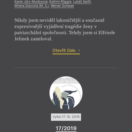
Karen Jürs-Munbyová
,
Kathrin Röggla
,
Lukáš Senft
,
Milena Slavická (M. S.)
,
Werner Schwab
Nikdy jsem neviděl lakoničtější a současně
expresivnější vyjádření tragédie ženy v
patriarchální společnosti. Tehdy jsem si Elfriede
Jelinek zamiloval.
Otevřít číslo
Vyšlo 17. 10. 2019
17/2019