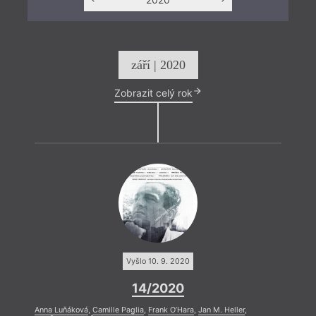
září | 2020
Zobrazit celý rok
Vyšlo 10. 9. 2020
14/2020
Anna Luňáková
,
Camille Paglia
,
Frank O’Hara
,
Jan M. Heller
,