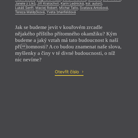
Janele z Liků
,
Jiří Kratochvil
,
Karin Lednická
,
kol. autorů
,
Lukáš Senft
,
Maciej Robert
,
Michal Tallo
,
Svatava Antošová
,
Tereza Matějčková
,
Yveta Shanfeldová
Jak se budeme jevit v kouřovém zrcadle
nějakého příštího přítomného okamžiku? Kým
budeme a jaký vztah má tato budoucnost k naší
přítomnosti? A co budou znamenat naše slova,
myšlenky a činy v té divné budoucnosti, o níž
nic nevíme?
Otevřít číslo