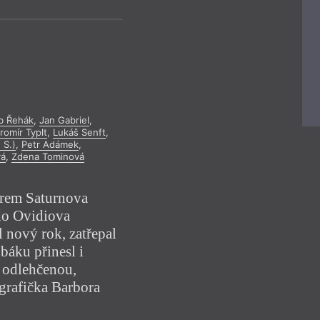
leden
únor
březen
leden
únor
bř
y
duben
květen
červen
duben
květen
če
červenec
srpen
září
červenec
srpen
říjen
listopad
prosinec
říjen
listopad
pro
2017
2018
b Řehák
,
Jan Gabriel
,
romír Typlt
,
Lukáš Senft
,
 S.)
,
Petr Adámek
,
vá
,
Zdena Tominová
orem Saturnova
 do Ovidiova
l nový rok, zatřepal
báku přinesl i
, odlehčenou,
grafička Barbora