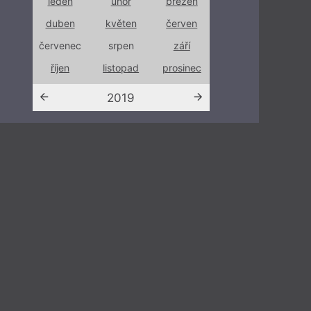
ezen
leden
únor
březen
leden
únor
rven
duben
květen
červen
duben
květe
září
červenec
srpen
září
červenec
srpen
sinec
říjen
listopad
prosinec
říjen
listop
2019
202