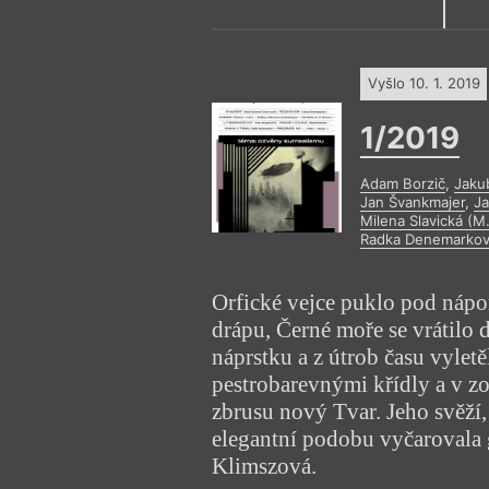
únor
březen
leden
únor
březen
Výroční cen
květen
červen
duben
květen
červen
srpen
září
červenec
srpen
září
Vyšlo 10. 1. 2019
listopad
prosinec
říjen
listopad
prosinec
1/2019
2015
2016
Adam Borzič
,
Jaku
Jan Švankmajer
,
Ja
Milena Slavická (M.
Radka Denemarko
Orfické vejce puklo pod náp
drápu, Černé moře se vrátilo
náprstku a z útrob času vyletě
pestrobarevnými křídly a v zo
zbrusu nový Tvar. Jeho svěží
elegantní podobu vyčarovala 
Klimszová.