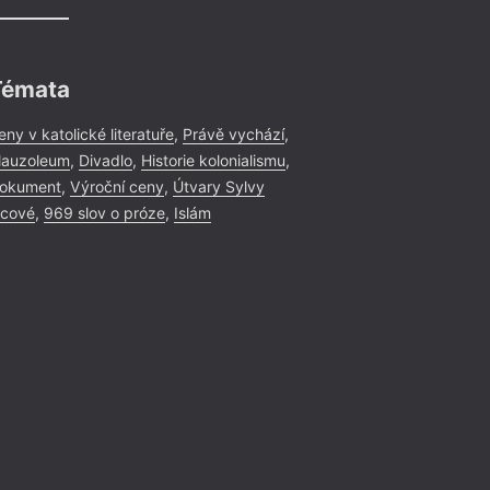
Témata
eny v katolické literatuře
,
Právě vychází
,
auzoleum
,
Divadlo
,
Historie kolonialismu
,
okument
,
Výroční ceny
,
Útvary Sylvy
icové
,
969 slov o próze
,
Islám