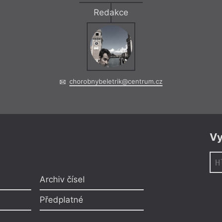
Redakce
chorobnybeletrik@centrum.cz
Vy
Archiv čísel
Předplatné