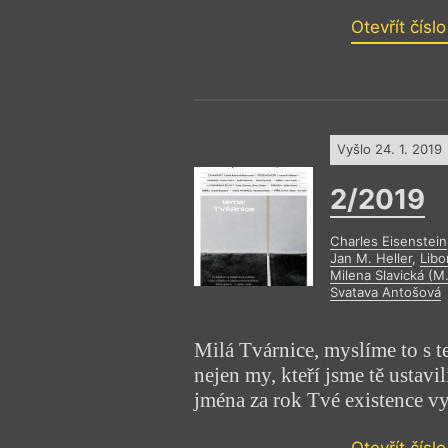
Otevřít čísl
Vyšlo 24. 1. 2019
2/2019
Charles Eisenstein
Jan M. Heller
,
Libo
Milena Slavická (M.
Svatava Antošová
Milá Tvárnice, myslíme to s t
nejen my, kteří jsme tě ustavili,
jména za rok Tvé existence vy
Otevřít čísl