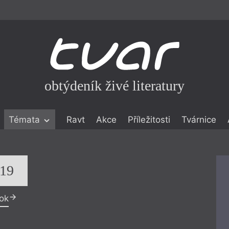
obtýdeník živé literatury
Témata
Ravt
Akce
Příležitosti
Tvárnice
ické literatuře
icistika
zí
019
eflexe
rok
onialismu