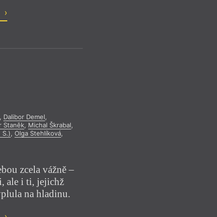
o
,
Dalibor Demel
,
r Staněk
,
Michal Škrabal
,
 S.)
,
Olga Stehlíková
,
ebou zcela vážně –
 ale i ti, jejichž
plula na hladinu.
o