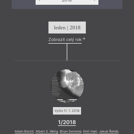
leden | 2018
Zobrazit celý rok
Vyšlo 11. 1. 2018
1/2018
Adam Borzič
,
Albert S. Welig
,
Brian Swimme
,
Emil Hakl
,
Jakub Řehák
,