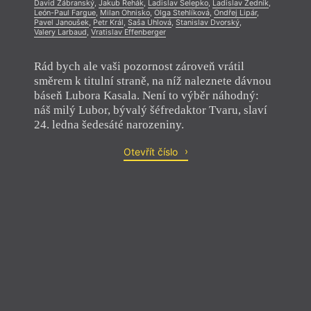
David Zábranský
,
Jakub Řehák
,
Ladislav Selepko
,
Ladislav Zedník
,
León-Paul Fargue
,
Milan Ohnisko
,
Olga Stehlíková
,
Ondřej Lipár
,
Pavel Janoušek
,
Petr Král
,
Saša Uhlová
,
Stanislav Dvorský
,
Valery Larbaud
,
Vratislav Effenberger
Rád bych ale vaši pozornost zároveň vrátil
směrem k titulní straně, na níž naleznete dávnou
báseň Lubora Kasala. Není to výběr náhodný:
náš milý Lubor, bývalý šéfredaktor Tvaru, slaví
24. ledna šedesáté narozeniny.
Otevřít číslo