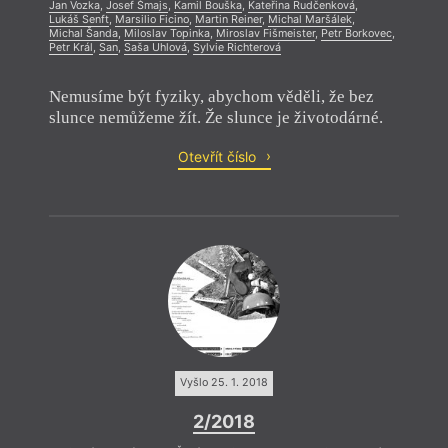
Jan Vozka
,
Josef Šmajs
,
Kamil Bouška
,
Kateřina Rudčenková
,
Lukáš Senft
,
Marsilio Ficino
,
Martin Reiner
,
Michal Maršálek
,
Michal Šanda
,
Miloslav Topinka
,
Miroslav Fišmeister
,
Petr Borkovec
,
Petr Král
,
San
,
Saša Uhlová
,
Sylvie Richterová
Nemusíme být fyziky, abychom věděli, že bez
slunce nemůžeme žít. Že slunce je životodárné.
Otevřít číslo
Vyšlo 25. 1. 2018
2/2018