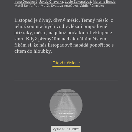
Irena Dousková
,
Jakub Chavalka
,
Lucie Zakopalová
,
Martyna Bunda
,
Matěj Senft
,
Petr Motýl
,
Svatava Antošová
,
Valdis Rūmnieks
Listopad je divný, divný měsíc. Temný měsíc, z
jehož soumračných vod vylézají prapodivné
přízraky, měsíc, na jehož počátku reflektujeme
smrt. Když přemýšlím nad aktuálním číslem,
říkám si, že nás listopadově nabádá ponořit se s
citem do hloubky.
Otevřít číslo
Vyšlo 18. 11. 2021