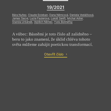
19/2021
Bára Nuñez
,
Claude Esteban
,
Dana Němcová
,
Daniela Vodáčková
,
James Sacré
,
Lucie Faulerová
,
Lukáš Senft
,
Michal Adler
,
Standa Urbánek
,
Vojtěch Němec
,
Yves Bonnefoy
A vůbec: Básněmi je toto číslo až zalidněno –
beru to jako znamení, že úklid chléva tohoto
světa můžeme zahájit poetickou transformací.
Otevřít číslo