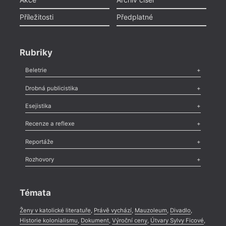
Příležitosti
Předplatné
Rubriky
Beletrie
Poezie
,
Próza
,
Dokumenty
,
Drama
,
Celá rubrika
Drobná publicistika
Odlesk
,
Zasláno
,
Nezařazené
,
Novinky v Tvaru
,
Slovo
,
Výročí
,
Esejistika
Nekrolog
,
Glosa
,
Sloupek
,
Pozvánka
,
Literární soutěž
,
Komentář
,
Celá rubrika
Esej
,
Pádlo
,
Úvaha
,
Texty
,
Studie
,
Celá rubrika
Recenze a reflexe
Recenze
,
Dvakrát
,
Horké párky
,
969 slov o próze
,
Reportáže
Méně slov o próze
,
Celá rubrika
Literární zítřky
,
Reportáž
,
Literární život
,
Divadlo
,
Kritický ohlas
,
Rozhovory
Celá rubrika
Rozhovor
,
Anketa
,
Celá rubrika
Témata
Ženy v katolické literatuře
,
Právě vychází
,
Mauzoleum
,
Divadlo
,
Historie kolonialismu
,
Dokument
,
Výroční ceny
,
Útvary Sylvy Ficové
,