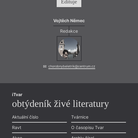
Edituje
Vojtěch Němec
Redakce
chorobnybeletrik@centrum.cz
iTvar
obtýdeník živé literatury
Aktuální číslo
Tvárnice
Ravt
O časopisu Tvar
Akce
Archiv čísel