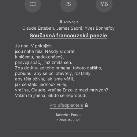
CE
JS
YB
Antologie
Claude Esteban
,
James Sacré
,
Yves Bonnefoy
Claud
Současná francouzská poezie
S
Je noc. V pokojích
Je no
jsou nahá těla. Někdy si obrat
jsou n
k ničemu, nedokončený,
k nič
přisvojí spáč, jímž zmítá sen.
přisvo
Zda dotknu se toho ramena, tohoto dalšího,
Zda d
pobídnu, aby se oči otevřely, roztáhly,
pobídn
aby těla oživla, jak jsme věřili,
aby tě
jak se stalo, jednou? Volej,
jak se
vrať se, Claude, vrať se Enzo, z mezi mrtvých?
vrať 
Volám ta jména, nikdo se neprobudí.
Volám
Pro předplatitele
Beletrie
– Poezie
Z čísla 19/2021