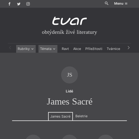
Menu
obtýdeník živé literatury
Rubriky
Témata
Ravt
Akce
Příležitosti
Tvárnice
Archiv
Beletrie
Ženy v katolické literatuře
Drobná publicistika
Právě vychází
Esejistika
Mauzoleum
JS
Recenze a reflexe
Divadlo
Reportáže
Historie kolonialismu
Rozhovory
Dokument
Lidé
Výroční ceny
James Sacré
Beletrie
James Sacré