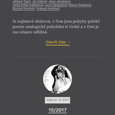
Jáchym Topol
,
Jan Gabriel
,
Jerzy Jarniewicz
,
Lenka Kuhar Daňhelová
,
Lucie Zakopalová
,
Marcin Świetlicki
,
Ryszard Krynicki
,
Svatava Antošová
Je zajímavé sledovat, v čem jsou pohyby polské
poezie analogické pohybům té české a v čem je
zas situace odlišná.
Otevřít číslo
Vyšlo 21. 9. 2017
15/2017