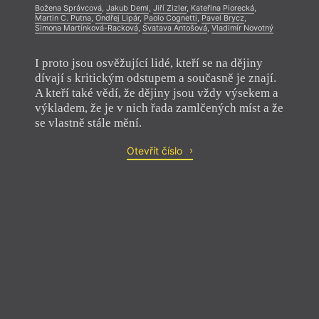
Božena Správcová
,
Jakub Deml
,
Jiří Zizler
,
Kateřina Piorecká
,
Martin C. Putna
,
Ondřej Lipár
,
Paolo Cognetti
,
Pavel Brycz
,
Simona Martínková-Racková
,
Svatava Antošová
,
Vladimír Novotný
I proto jsou osvěžující lidé, kteří se na dějiny
dívají s kritickým odstupem a současně je znají.
A kteří také vědí, že dějiny jsou vždy výsekem a
výkladem, že je v nich řada zamlčených míst a že
se vlastně stále mění.
Otevřít číslo