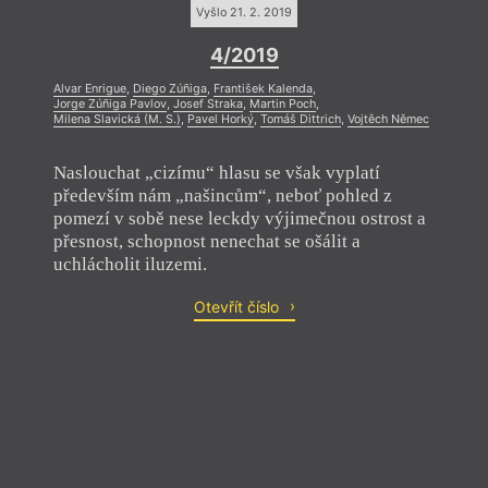
Vyšlo 21. 2. 2019
4/2019
Alvar Enrigue
,
Diego Zúñiga
,
František Kalenda
,
Jorge Zúñiga Pavlov
,
Josef Straka
,
Martin Poch
,
Milena Slavická (M. S.)
,
Pavel Horký
,
Tomáš Dittrich
,
Vojtěch Němec
Naslouchat „cizímu“ hlasu se však vyplatí
především nám „našincům“, neboť pohled z
pomezí v sobě nese leckdy výjimečnou ostrost a
přesnost, schopnost nenechat se ošálit a
uchlácholit iluzemi.
Otevřít číslo