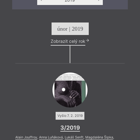
únor | 2019
Zobrazit celý rok
Vyšlo 7. 2. 2019
3/2019
Alain Jouffroy
,
Anna Luňáková
,
Lukáš Senft
,
Magdaléna Šipka
,