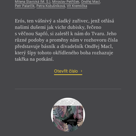
Milena Slavická (M. S.)
,
Miroslav Petříček
,
Ondřej Macl
,
Petr Palarčík
,
Petra Kožušníková
,
Vít Kremlička
Erós, ten vášnivý a sladký zuřivec, jenž otřásá
našimi dušemi jak vichr dubisky, řečeno
s věčnou Sapfó, si zaletěl k nám do Tvaru. Jeho
různé podoby a proměny nám v rozhovoru čísla
představuje básník a divadelník Ondřej Macl,
který šípy tohoto okřídleného boha rozhazuje
takřka na potkání.
Otevřít číslo