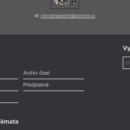
chorobnybeletrik@centrum.cz
Vy
Archiv čísel
Předplatné
Témata