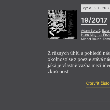
Vyšlo 16. 11. 2017
19/2017
Adam Borzič
,
Ezra
Hans Magnus Enz
Michal Bauer
,
Tomá
Z různých úhlů a pohledů nás 
okolností se z poezie stává n
jaká je vlastně vazba mezi id
zkušeností.
Otevřít čísl