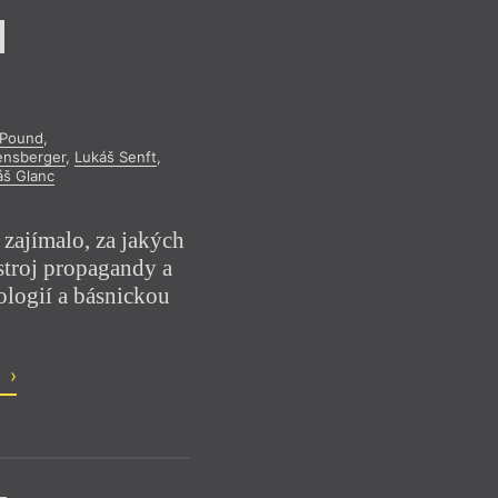
 Pound
,
ensberger
,
Lukáš Senft
,
š Glanc
zajímalo, za jakých
ástroj propagandy a
eologií a básnickou
o