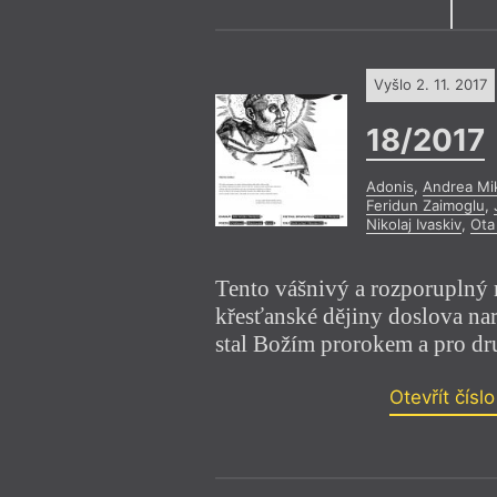
Výroční cen
Vyšlo 2. 11. 2017
18/2017
Adonis
,
Andrea Mi
Feridun Zaimoglu
,
Nikolaj Ivaskiv
,
Ota
Tento vášnivý a rozporuplný 
křesťanské dějiny doslova na
stal Božím prorokem a pro dr
Otevřít čísl