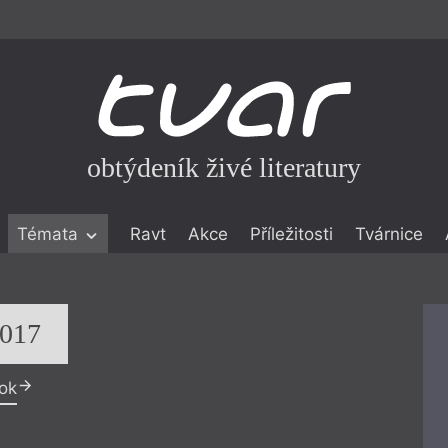
obtýdeník živé literatury
Témata
Ravt
Akce
Příležitosti
Tvárnice
ické literatuře
icistika
zí
2017
eflexe
rok
onialismu