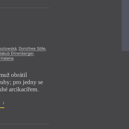
leden
únor
březen
leden
únor
bř
y
duben
květen
červen
duben
květen
če
červenec
srpen
září
červenec
srpen
říjen
listopad
prosinec
říjen
listopad
pro
2015
2016
kutowská
,
Dorothee Sölle
,
Jakub Ehrenberger
,
 Halama
muž obrátil
ruby; pro jedny se
uhé arcikacířem.
o