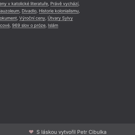
eny v katolické literatuře
,
Právě vychází
,
auzoleum
,
Divadlo
,
Historie kolonialismu
,
okument
,
Výroční ceny
,
Útvary Sylvy
icové
,
969 slov o próze
,
Islám
S láskou vytvořil Petr Cibulka