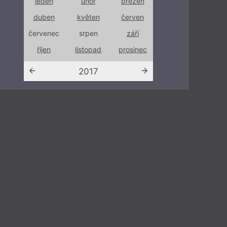
ezen
leden
únor
březen
leden
únor
rven
duben
květen
červen
duben
květe
září
červenec
srpen
září
červenec
srpen
sinec
říjen
listopad
prosinec
říjen
listop
2017
201