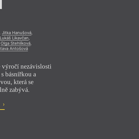
,
Jitka Hanušová
,
Lukáš Likavčan
,
Olga Stehlíková
,
tava Antošová
 výročí nezávislosti
, s básnířkou a
vou, která se
lně zabývá.
o