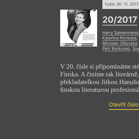
Vyšlo 30. 11. 2017
20/2017
Harry Salmenniemi
Kateřina Piorecká
,
Miroslav Olšovský
,
Petr Borkovec
,
Sva
V 20. čísle si připomínáme sté
Finska. A činíme tak literárně
překladatelkou Jitkou Hanušo
ﬁnskou literaturou profesioná
Otevřít čísl