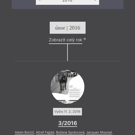
únor | 2016
Zobrazit celý rok
Vyšlo 11. 2. 2016
3/2016
Adam Borzič
,
Ašraf Fajjád
,
Božena Správcová
,
Jacques Mourad
,