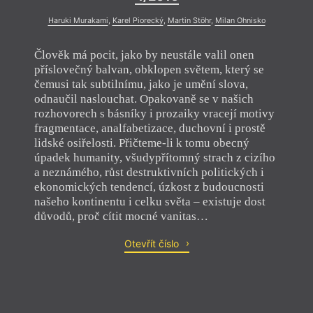
Haruki Murakami
,
Karel Piorecký
,
Martin Stöhr
,
Milan Ohnisko
Člověk má pocit, jako by neustále valil onen
příslovečný balvan, obklopen světem, který se
čemusi tak subtilnímu, jako je umění slova,
odnaučil naslouchat. Opakovaně se v našich
rozhovorech s básníky i prozaiky vracejí motivy
fragmentace, analfabetizace, duchovní i prostě
lidské osiřelosti. Přičteme-li k tomu obecný
úpadek humanity, všudypřítomný strach z cizího
a neznámého, růst destruktivních politických i
ekonomických tendencí, úzkost z budoucnosti
našeho kontinentu i celku světa – existuje dost
důvodů, proč cítit mocné vanitas…
Otevřít číslo