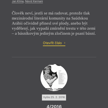
Jan Klíma
,
Návid Kermani
Člověk neví, jestli se má radovat, protože tlak
mezinárodní literární komunity na Saúdskou
Arábii očividně přinesl své plody, anebo být
vyděšený, jak vypadá zmírnění trestu v této zemi
– a básníkovým jediným zločinem je psaní básní.
Otevřít číslo
Vyšlo 25. 2. 2016
4/2016