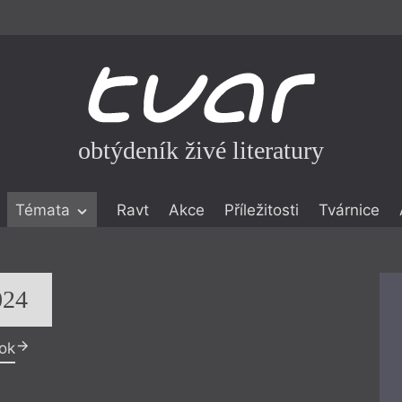
obtýdeník živé literatury
Témata
Ravt
Akce
Příležitosti
Tvárnice
ické literatuře
icistika
zí
024
eflexe
rok
onialismu