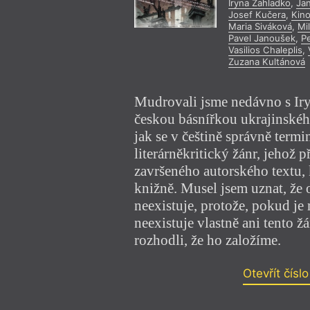
Iryna Zahladko
,
Ja
Josef Kučera
,
Kino
Maria Siváková
,
Mi
Pavel Janoušek
,
P
Vasilios Chaleplis
,
Zuzana Kultánová
Mudrovali jsme nedávno s Ir
českou básnířkou ukrajinskéh
jak se v češtině správně term
literárněkritický žánr, jehož 
završeného autorského textu, 
knižně. Musel jsem uznat, že 
neexistuje, protože, pokud je
neexistuje vlastně ani tento žá
rozhodli, že ho založíme.
Otevřít čísl