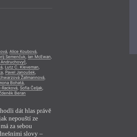
leden
únor
březen
leden
únor
bř
y
duben
květen
červen
duben
květen
če
červenec
srpen
září
červenec
srpen
říjen
listopad
prosinec
říjen
listopad
pro
2022
2023
lová
,
Alice Koubová
,
rij Semenčuk
,
Ian McEwan
,
j Andruchovyč
,
vá
,
Lutz C. Kleveman
,
ka
,
Pavel Janoušek
,
Schwarzová Žallmannová
,
mona Bohatá
,
á-Racková
,
Sofia Čeljak
,
Zdeněk Beran
hodli dát hlas právě
ak nepouští ze
 má za sebou
 dnešními slovy –