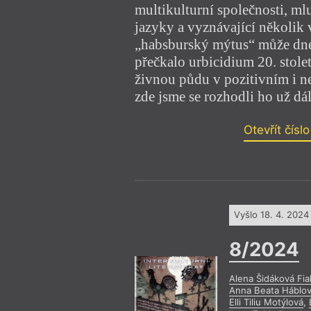
multikulturní společnosti, ml
jazyky a vyznávající několik v
„habsburský mýtus“ může dnes
přečkalo urbicidium 20. stolet
živnou půdu v pozitivním i n
zde jsme se rozhodli ho už dá
Otevřít čísl
Vyšlo 18. 4. 2024
8/2024
Alena Šidáková Fia
Anna Beata Háblo
Elli Tiliu Motýlová
,