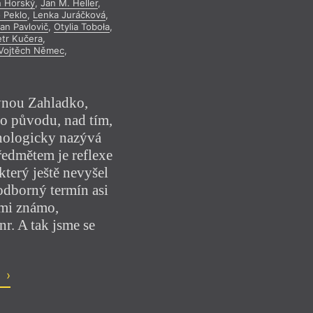
n Horský
,
Jan M. Heller
,
 Peklo
,
Lenka Juráčková
,
lan Pavlovič
,
Otylia Toboła
,
etr Kučera
,
Vojtěch Němec
,
ynou Zahladko,
o původu, nad tím,
inologicky nazývá
předmětem je reflexe
který ještě nevyšel
odborný termín asi
 mi známo,
nr. A tak jsme se
o