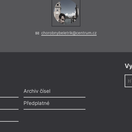
chorobnybeletrik@centrum.cz
Vy
Archiv čísel
Předplatné