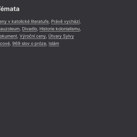
Témata
eny v katolické literatuře
,
Právě vychází
,
auzoleum
,
Divadlo
,
Historie kolonialismu
,
okument
,
Výroční ceny
,
Útvary Sylvy
icové
,
969 slov o próze
,
Islám