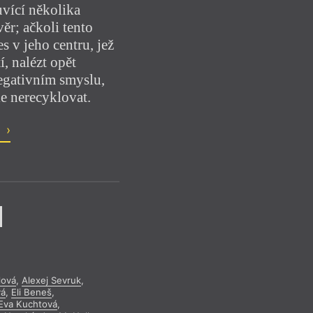
uvící několika
ěr; ačkoli tento
 v jeho centru, jež
í, nalézt opět
egativním smyslu,
le nerecyklovat.
o
lová
,
Alexej Sevruk
,
vá
,
Eli Beneš
,
Eva Kuchtová
,