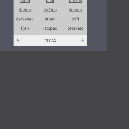
ezen
leden
únor
březen
leden
únor
rven
duben
květen
červen
duben
květe
září
červenec
srpen
září
červenec
srpen
sinec
říjen
listopad
prosinec
říjen
listop
2024
202