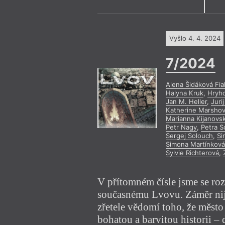
únor
březen
leden
únor
březen
Výroční cen
květen
červen
duben
květen
červen
srpen
září
červenec
srpen
září
Vyšlo 4. 4. 2024
listopad
prosinec
říjen
listopad
prosinec
7/2024
2020
2021
Alena Šidáková Fia
Halyna Kruk
,
Hryho
Jan M. Heller
,
Juri
Katherine Marsho
Marianna Kijanovs
Petr Nagy
,
Petra 
Sergej Solouch
,
Si
Simona Martínkov
Sylvie Richterová
,
V přítomném čísle jsme se roz
současnému Lvovu. Záměr nij
zřetele vědomí toho, že město
bohatou a barvitou historii –