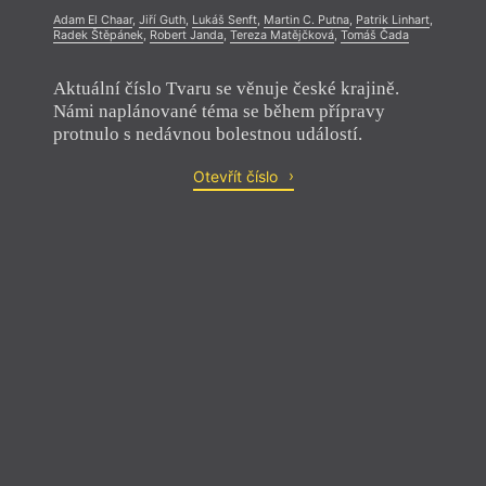
Adam El Chaar
,
Jiří Guth
,
Lukáš Senft
,
Martin C. Putna
,
Patrik Linhart
,
Radek Štěpánek
,
Robert Janda
,
Tereza Matějčková
,
Tomáš Čada
Aktuální číslo Tvaru se věnuje české krajině.
Námi naplánované téma se během přípravy
protnulo s nedávnou bolestnou událostí.
Otevřít číslo