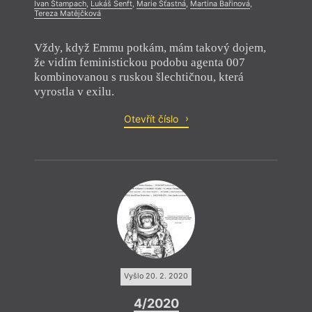
Ivan Štampach
,
Lukáš Senft
,
Marie Šťastná
,
Martina Bařinová
,
Tereza Matějčková
Vždy, když Emmu potkám, mám takový dojem,
že vidím feministickou podobu agenta 007
kombinovanou s ruskou šlechtičnou, která
vyrostla v exilu.
Otevřít číslo
Vyšlo 20. 2. 2020
4/2020