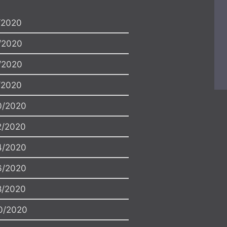
leden
únor
březen
leden
únor
bř
y
duben
květen
červen
duben
květen
če
/2020
červenec
srpen
září
červenec
srpen
/2020
říjen
listopad
prosinec
říjen
listopad
pro
/2020
2018
2019
/2020
0/2020
2/2020
4/2020
6/2020
8/2020
0/2020