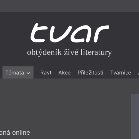
obtýdeník živé literatury
Témata
Ravt
Akce
Příležitosti
Tvárnice
ické literatuře
icistika
zí
eflexe
onialismu
pná online