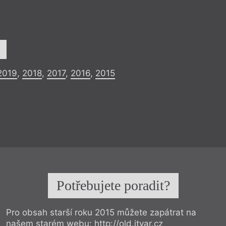
2019
,
2018
,
2017
,
2016
,
2015
Potřebujete poradit?
Pro obsah starší roku 2015 můžete zapátrat na
našem starém webu:
http://old.itvar.cz