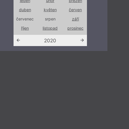
ezen
leden
únor
březen
leden
únor
rven
duben
květen
červen
duben
květe
září
červenec
srpen
září
červenec
srpen
sinec
říjen
listopad
prosinec
říjen
listop
2020
202