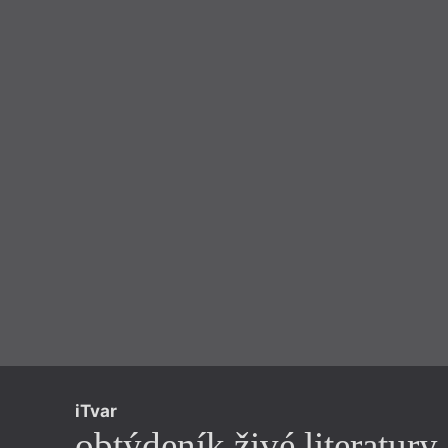
iTvar
obtýdeník živé literatury