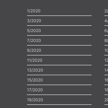
únor
březen
leden
únor
březen
Výroční cen
květen
červen
duben
květen
červen
1/2020
2
srpen
září
červenec
srpen
září
3/2020
4
listopad
prosinec
říjen
listopad
prosinec
5/2020
6
2016
2017
7/2020
8
9/2020
1
11/2020
1
13/2020
1
15/2020
1
17/2020
1
19/2020
2