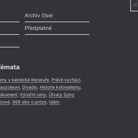
Archiv čísel
Předplatné
Témata
eny v katolické literatuře
,
Právě vychází
,
auzoleum
,
Divadlo
,
Historie kolonialismu
,
okument
,
Výroční ceny
,
Útvary Sylvy
icové
,
969 slov o próze
,
Islám