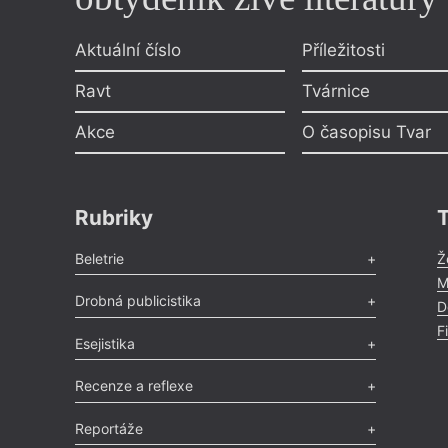
Aktuální číslo
Příležitosti
Ravt
Tvárnice
Akce
O časopisu Tvar
Rubriky
Beletrie
Ž
M
Poezie
,
Próza
,
Dokumenty
,
Drama
,
Celá rubrika
Drobná publicistika
D
F
Odlesk
,
Zasláno
,
Nezařazené
,
Novinky v Tvaru
,
Slovo
,
Esejistika
Výročí
,
Nekrolog
,
Glosa
,
Sloupek
,
Pozvánka
,
Literární soutěž
,
Komentář
,
Celá rubrika
Esej
,
Pádlo
,
Úvaha
,
Texty
,
Studie
,
Celá rubrika
Recenze a reflexe
Recenze
,
Dvakrát
,
Horké párky
,
969 slov o próze
,
Reportáže
Méně slov o próze
,
Celá rubrika