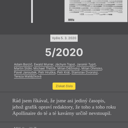
Vyšlo 5. 3. 2020
5/2020
Adam Borzič
,
Ewald Murrer
,
Jáchym Topol
,
Jaromír Typlt
,
Martin Stöhr
,
Michael Třeštík
,
Milan Děžinský
,
Milan Ohnisko
,
Pavel Janoušek
,
Petr Hruška
,
Petr Král
,
Stanislav Dvorský
,
Tereza Matějčková
Získat číslo
Rád jsem říkával, že jsme asi jediný časopis,
jehož grafik opraví redaktory, že toho a toho roku
Apollinaire do té a té kavárny určitě nevstoupil.