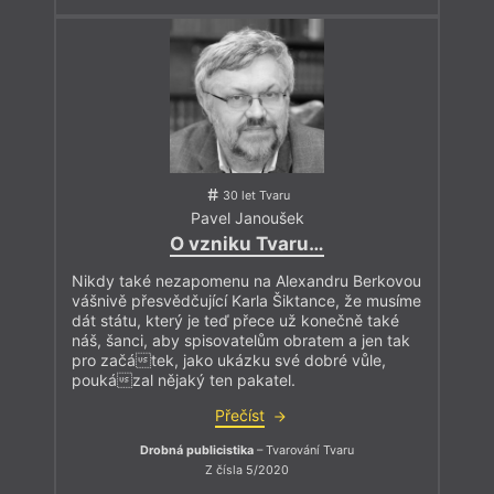
30 let Tvaru
Pavel Janoušek
O vzniku Tvaru…
Nikdy také nezapomenu na Alexandru Berkovou
vášnivě přesvědčující Karla Šiktance, že musíme
dát státu, který je teď přece už konečně také
náš, šanci, aby spisovatelům obratem a jen tak
pro začátek, jako ukázku své dobré vůle,
poukázal nějaký ten pakatel.
Přečíst
Drobná publicistika
– Tvarování Tvaru
Z čísla 5/2020