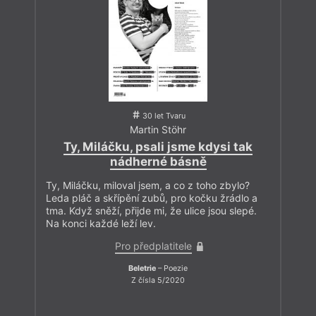
jiný… Jedno z následujících tematických čísel chceme
věnovat jeho dílu, neboť jeho velikost nebyla ještě dostatečně
rozpoznána a doceněna.
Stando, děkuju Ti za všechno!
30 let Tvaru
Martin Stöhr
Ty, Miláčku, psali jsme kdysi tak
nádherné básně
Ty, Miláčku, miloval jsem, a co z toho zbylo?
Leda pláč a skřípění zubů, pro kočku žrádlo a
tma. Když sněží, přijde mi, že ulice jsou slepé.
Na konci každé leží lev.
Pro předplatitele
Beletrie
– Poezie
Z čísla 5/2020