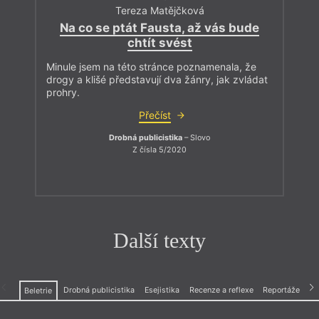
Tereza Matějčková
Na co se ptát Fausta, až vás bude
chtít svést
Minule jsem na této stránce poznamenala, že
drogy a klišé představují dva žánry, jak zvládat
prohry.
Přečíst
Drobná publicistika
– Slovo
Z čísla 5/2020
Další texty
Drobná publicistika
Esejistika
Recenze a reflexe
Reportáže
Beletrie