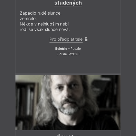
studených
Zapadlo rudé slunce,
zemřelo.
Někde v nejhlubším nebi
rodí se však slunce nová.
Pro předplatitele
Beletrie
– Poezie
Z čísla 5/2020