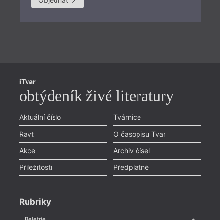
Objednat
Př
iTvar
Aš
obtýdeník živé literatury
Li
Pr
Aktuální číslo
Tvárnice
Chviličku.
Ol
Ravt
O časopisu Tvar
Načítá se.
Zlí
Akce
Archiv čísel
Li
Příležitosti
Předplatné
Objednávka předplatného
Ky
poštou
Tá
Rubriky
Děkujeme Vám za zájem a za podporu!
Če
Vyplňte prosím formulář s objednávkou.
Beletrie