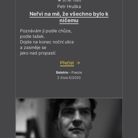
30 let Tvaru
Petr Hruška
Neřvi na mě, že všechno bylo k
ničemu
Poznávám ji podle chůze,
podle tašek.
Dojde na konec noční ulice
a zasměje se
jako nad propastí.
Přečíst
Beletrie
– Poezie
Z čísla 5/2020