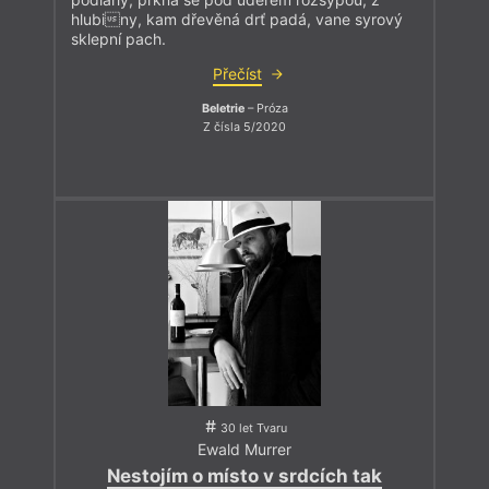
hlubiny, kam dřevěná drť padá, vane syrový
sklepní pach.
Přečíst
Beletrie
– Próza
Z čísla 5/2020
30 let Tvaru
Ewald Murrer
Nestojím o místo v srdcích tak