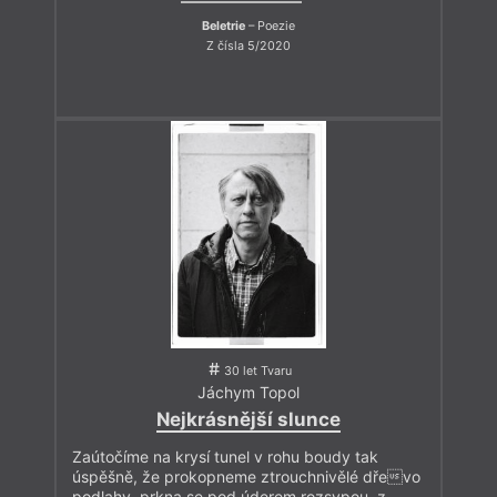
Beletrie
– Poezie
Z čísla 5/2020
30 let Tvaru
Jáchym Topol
Nejkrásnější slunce
Zaútočíme na krysí tunel v rohu boudy tak
úspěšně, že prokopneme ztrouchnivělé dřevo
podlahy, prkna se pod úderem rozsypou, z