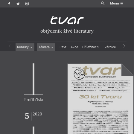
Menu
obtýdeník živé literatury
Rubriky
Témata
Ravt
Akce
Příležitosti
Tvárnice
Archiv
Beletrie
Ženy v katolické literatuře
Drobná publicistika
Právě vychází
Esejistika
Mauzoleum
Recenze a reflexe
Divadlo
Reportáže
Historie kolonialismu
Rozhovory
Dokument
Výroční ceny
Profil čísla
5
|
2020