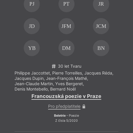
PJ
PT
JR
JD
JFM
JCM
YB
DM
BN
30 let Tvaru
Philippe Jaccottet
,
Pierre Torreilles
,
Jacques Réda
,
Phili
Jacques Dupin
,
Jean-François Mathé
,
Jacqu
Jean-Claude Martin
,
Yves Bergeret
,
Jean-
Denis Montebello
,
Bernard Noël
Denis
Francouzská poezie v Praze
Pro předplatitele
Beletrie
– Poezie
Z čísla 5/2020