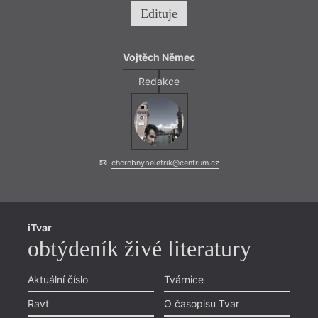
Edituje
Vojtěch Němec
Redakce
chorobnybeletrik@centrum.cz
iTvar
obtýdeník živé literatury
Aktuální číslo
Tvárnice
Ravt
O časopisu Tvar