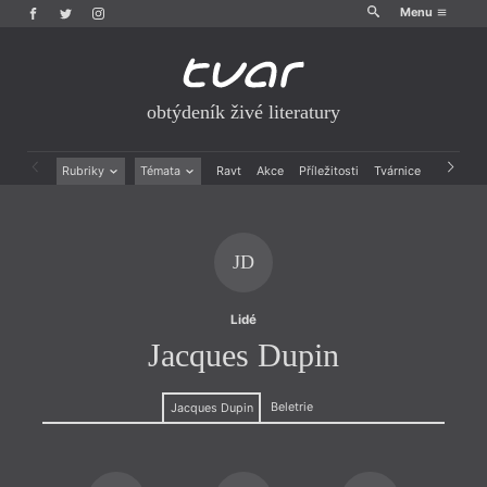
Menu
obtýdeník živé literatury
Rubriky
Témata
Ravt
Akce
Příležitosti
Tvárnice
Archiv
Beletrie
Ženy v katolické literatuře
Drobná publicistika
Právě vychází
Esejistika
Mauzoleum
JD
Recenze a reflexe
Divadlo
Reportáže
Historie kolonialismu
Rozhovory
Dokument
Lidé
Výroční ceny
Jacques Dupin
Beletrie
Jacques Dupin