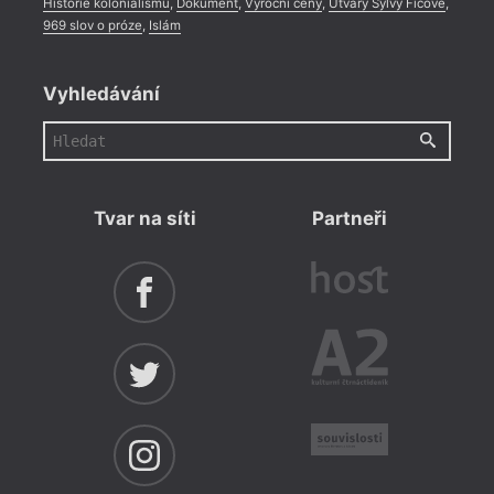
Historie kolonialismu
,
Dokument
,
Výroční ceny
,
Útvary Sylvy Ficové
,
969 slov o próze
,
Islám
Vyhledávání
Tvar na síti
Partneři