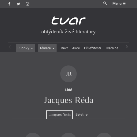
Menu
obtýdeník živé literatury
Rubriky
Témata
Ravt
Akce
Příležitosti
Tvárnice
Archiv
Beletrie
Ženy v katolické literatuře
Drobná publicistika
Právě vychází
Esejistika
Mauzoleum
JR
Recenze a reflexe
Divadlo
Reportáže
Historie kolonialismu
Rozhovory
Dokument
Lidé
Výroční ceny
Jacques Réda
Beletrie
Jacques Réda