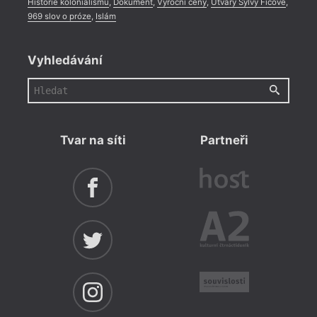
Historie kolonialismu
,
Dokument
,
Výroční ceny
,
Útvary Sylvy Ficové
,
969 slov o próze
,
Islám
Vyhledávání
Tvar na síti
Partneři