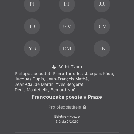
PJ
PT
JR
JD
JFM
JCM
YB
DM
BN
30 let Tvaru
Philippe Jaccottet
,
Pierre Torreilles
,
Jacques Réda
,
Phili
Jacques Dupin
,
Jean-François Mathé
,
Jacqu
Jean-Claude Martin
,
Yves Bergeret
,
Jean-
Denis Montebello
,
Bernard Noël
Denis
Francouzská poezie v Praze
Pro předplatitele
Beletrie
– Poezie
Z čísla 5/2020