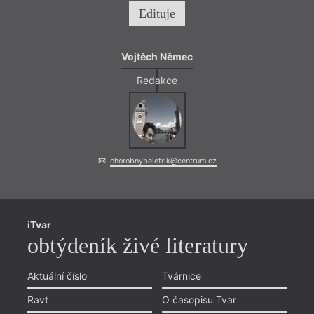
Edituje
Vojtěch Němec
Redakce
chorobnybeletrik@centrum.cz
iTvar
obtýdeník živé literatury
Aktuální číslo
Tvárnice
Ravt
O časopisu Tvar