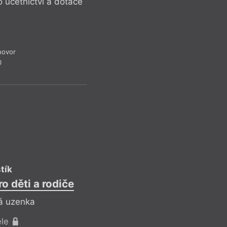
 účetnictví a dotace
hovor
0
tík
o děti a rodiče
ká uzenka
ele