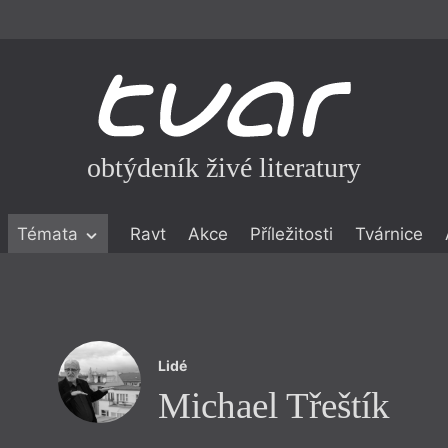
obtýdeník živé literatury
Témata
Ravt
Akce
Příležitosti
Tvárnice
ické literatuře
icistika
zí
Lidé
eflexe
Michael Třeštík
onialismu