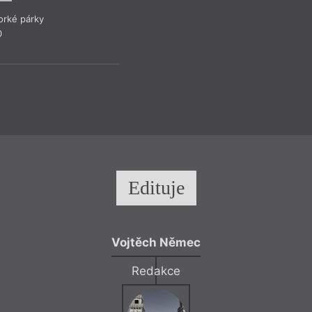
rké párky
0
Edituje
Vojtěch Němec
Redakce