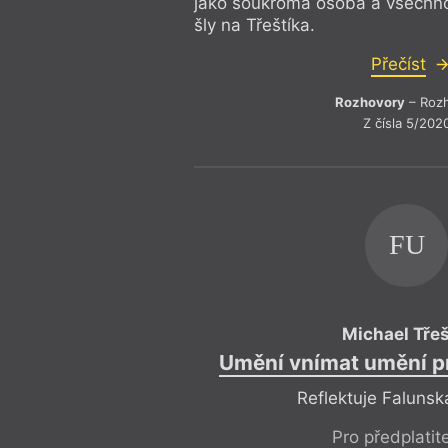
jako soukromá osoba a všechno
šly na Třeštíka.
Přečíst
Rozhovory
– Roz
Z čísla 5/202
FU
Michael Třeš
Umění vnímat umění pr
Reflektuje Faluns
Pro předplatit