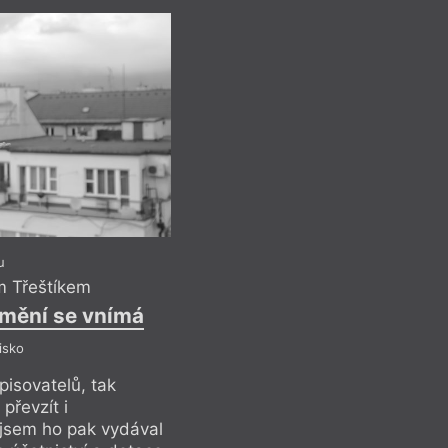
u
m Třeštíkem
umění se vnímá
isko
pisovatelů, tak
převzít i
 jsem ho pak vydával