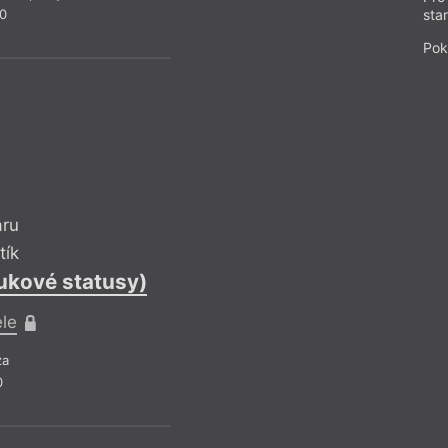
20
sta
Pok
aru
M
Umění vnímat
tík
bukové statusy)
Reflek
ele
Pr
za
Recenze
0