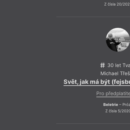
Z čísla 20/20
30 let Tv
Michael Třeš
Svět, jak má být (fejs
Pro předplatit
Beletrie
– Pró
Z čísla 5/202