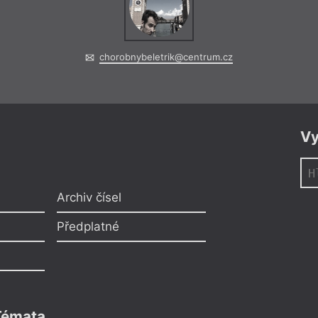
chorobnybeletrik@centrum.cz
Vy
Archiv čísel
Předplatné
Témata