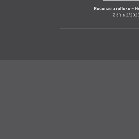
Recenze a reflexe
– Ho
Z čísla 2/202