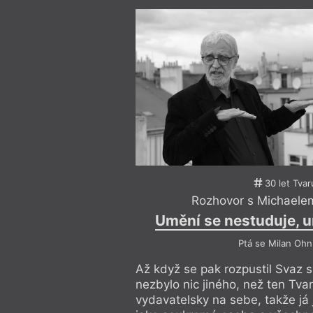
30 let Tvar
Rozhovor s Michaele
Umění se nestuduje, 
Ptá se Milan Ohn
Až když se pak rozpustil Svaz s
nezbylo nic jiného, než ten Tvar 
vydavatelsky na sebe, takže já