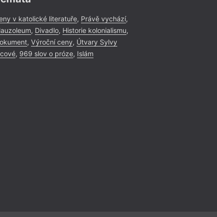
eny v katolické literatuře
,
Právě vychází
,
auzoleum
,
Divadlo
,
Historie kolonialismu
,
okument
,
Výroční ceny
,
Útvary Sylvy
icové
,
969 slov o próze
,
Islám