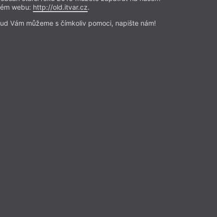
Z čísla 20/2020
rém webu:
http://old.itvar.cz
.
ud Vám můžeme s čímkoliv pomoci, napište nám!
FU
ichael Třeštík
 umění pro děti a rodiče
tuje Falunská uzenka
o předplatitele
 a reflexe
– Horké párky
Z čísla 2/2020