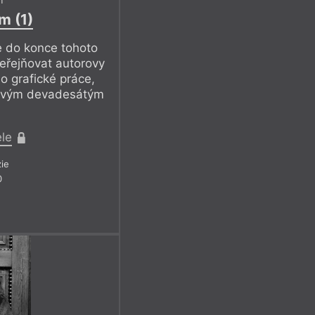
m
m (1)
 do konce tohoto
veřejňovat autorovy
o grafické práce,
movým devadesátým
ele
ie
0