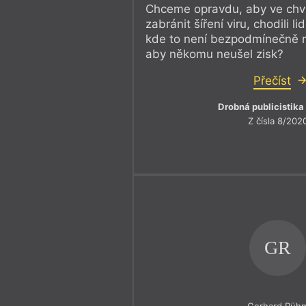
Chceme opravdu, aby ve chví
zabránit šíření viru, chodili l
kde to není bezpodmínečně n
aby někomu neušel zisk?
Přečíst
Drobná publicistika
Z čísla 8/202
GR