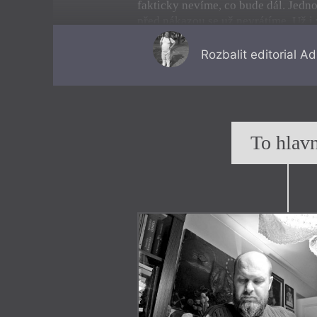
fakticky nevíme, co bude dál. Jedno 
před nákazou se už nevrátíme. Už 
deníky píší, že svět se radikálně zm
horšímu – ani to zatím nevíme. Ale
Rozbalit
editorial A
kdy mají mnozí z nás přeci jen více č
uvažovat, kam se chceme civilizačn
dnešních dnech těší, je velké vzedm
napříč společností. Jak napsal jindy
novinář a ekologický aktivista
Geor
To hlavn
Guardianu:
Nikdo nem
ů
že zaru
č
it, 
vzedmutí kolektivní akc
pandemie. Je možné, že 
do izolace a pasivity, kt
kapitalismus, tak etati
si ale, že se tak stane.