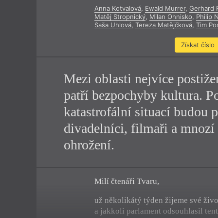
Anna Kotvalová
,
Ewald Murrer
,
Gerhard
Výroční cen
Matěj Stropnický
,
Milan Ohnisko
,
Philip 
Saša Uhlová
,
Tereza Matějčková
,
Tim Pos
Získat číslo
Mezi oblasti nejvíce postiže
patří bezpochyby kultura. Po
katastrofální situací budou 
divadelníci, filmaři a mnozí d
ohrožení.
Milí čtenáři Tvaru,
už několikátý týden žijeme své živ
a jakkoli parlament odsouhlasil ten