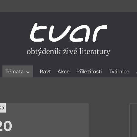
obtýdeník živé literatury
Témata
Ravt
Akce
Příležitosti
Tvárnice
ické literatuře
icistika
zí
20
eflexe
20
onialismu