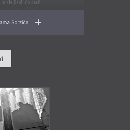
je ale jisté: do časů
i významné světové
ění. Zda k lepšímu, či
 možná v těchto dnech,
dama Borziče
asu, stojí za to
ě ubírat. Co mě na
utí solidarity mezi lidmi
 skeptický britský
ge Monbiot v
í
že sou
č
asné
e p
ř
ežije
č
as
se vrátíme
eré v nás p
ě
stují jak
smus. Nemyslím
 Mám dojem, že