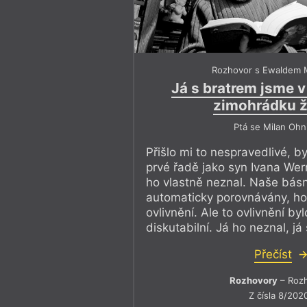
tu práv
ě
klí
č
í n
ě
co nové
dlouho scházelo: ne
č
ek
a transformativní síla 
pomoci.
Rozhovor s Ewaldem 
Já s bratrem jsme 
zimohrádku ži
Ano, jakkoli nám ideologové volné
o hlavu, že společnost vlastně neexi
Ptá se Milan Ohn
atomizované jednotky, které se musí
Přišlo mi to nespravedlivé, b
kus žvance, pandemie ukázala pravý
prvé řadě jako syn Ivana Wer
vyhráno, ale tato intenzita vzájemn
ho vlastně neznal. Naše bás
pomyslným bodem, z něhož se svět 
automaticky porovnávány, ho
ovlivnění. Ale to ovlivnění by
Mezi oblasti nejvíce postižené souč
diskutabilní. Já ho neznal, já 
bezpochyby kultura. Po skončení kri
situací budou potýkat hudebníci, div
Přečíst
mnozí další. I literatura je v ohrože
nakladatelé, u nichž převážně vych
Rozhovory
– Roz
literatura, jsou mohutně postiženi t
Z čísla 8/202
platit nájmy, energie nebo mzdy. P