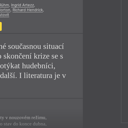
 Rühm
,
Ingrid Artezz
,
y
Norton
,
Richard Hendrick
,
tovit
né současnou situací
 skončení krize se s
potýkat hudebníci,
alší. I literatura je v
oty v nouzovém režimu,
to stav do konce dubna,