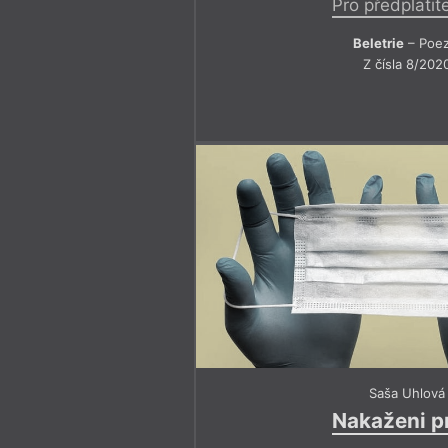
Pro předplatit
tohoto mimořádného básníka zjeve
let, kdy jsem jako náctiletý básník 
Beletrie
– Poez
sbírky.
Z čísla 8/202
Přeji vám živé čtení!
Saša Uhlová
Nakaženi p