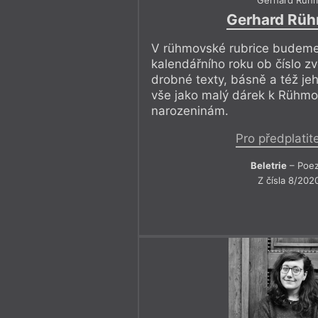
Gerhard Rüh
Gerhard Rüh
V rühmovské rubrice budeme
kalendářního roku ob číslo z
drobné texty, básně a též jeh
vše jako malý dárek k Rüh
narozeninám.
Pro předplatit
Beletrie
– Poez
Z čísla 8/202