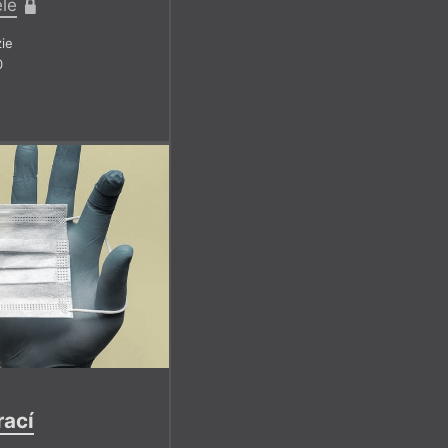
ele
ním už od devadesátých
miloval jeho první
ie
0
rací