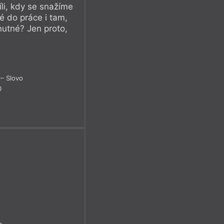
li, kdy se snažíme
idé do práce i tam,
utné? Jen proto,
– Slovo
0